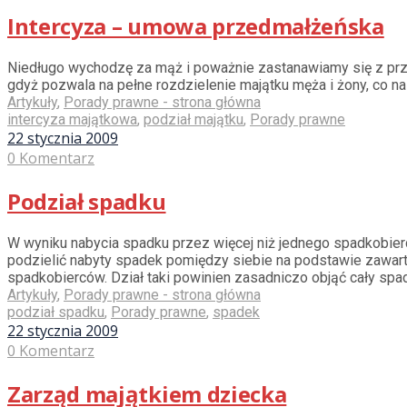
Intercyza – umowa przedmałżeńska
Niedługo wychodzę za mąż i poważnie zastanawiamy się z pr
gdyż pozwala na pełne rozdzielenie majątku męża i żony, co n
Artykuły
,
Porady prawne - strona główna
intercyza majątkowa
,
podział majątku
,
Porady prawne
22 stycznia 2009
0 Komentarz
Podział spadku
W wyniku nabycia spadku przez więcej niż jednego spadkobie
podzielić nabyty spadek pomiędzy siebie na podstawie zawar
spadkobierców. Dział taki powinien zasadniczo objąć cały sp
Artykuły
,
Porady prawne - strona główna
podział spadku
,
Porady prawne
,
spadek
22 stycznia 2009
0 Komentarz
Zarząd majątkiem dziecka