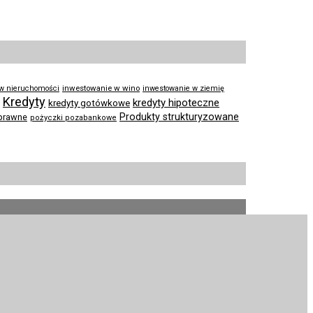
inwestowanie w wino
 w nieruchomości
inwestowanie w ziemię
Kredyty
kredyty hipoteczne
kredyty gotówkowe
Produkty strukturyzowane
prawne
pożyczki pozabankowe