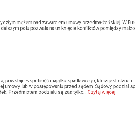
zyszłym mężem nad zawarciem umowy przedmałżeńskiej. W Europ
a dalszym polu pozwala na uniknięcie konfliktów pomiędzy małżo
rcę powstaje wspólność majątku spadkowego, która jest stane
tej umowy lub w postępowaniu przed sądem. Sądowy podział sp
adek. Przedmiotem podziału są zaś tylko…
Czytaj więcej