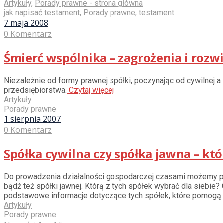
Artykuły
,
Porady prawne - strona główna
jak napisać testament
,
Porady prawne
,
testament
7 maja 2008
0 Komentarz
Śmierć wspólnika – zagrożenia i rozw
Niezależnie od formy prawnej spółki, poczynając od cywilnej
przedsiębiorstwa.
Czytaj więcej
Artykuły
Porady prawne
1 sierpnia 2007
0 Komentarz
Spółka cywilna czy spółka jawna – któ
Do prowadzenia działalności gospodarczej czasami możemy pot
bądź też spółki jawnej. Którą z tych spółek wybrać dla sieb
podstawowe informacje dotyczące tych spółek, które pomogą
Artykuły
Porady prawne