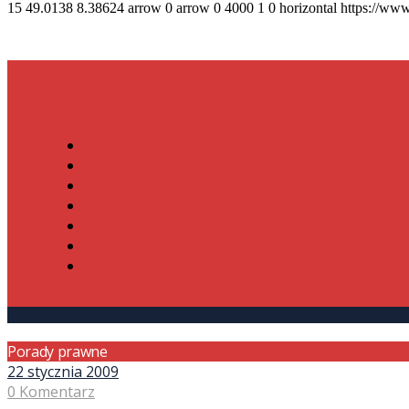
15
49.0138
8.38624
arrow
0
arrow
0
4000
1
0
horizontal
https://www
Porady prawne
22 stycznia 2009
0 Komentarz