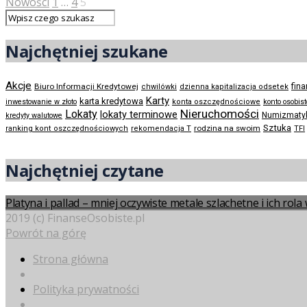
Nowości
1
…
4
5
Najchętniej szukane
Akcje
Biuro Informacji Kredytowej
fin
chwilówki
dzienna kapitalizacja odsetek
Karty
karta kredytowa
inwestowanie w złoto
konta oszczędnościowe
konto osobis
Nieruchomości
Lokaty
lokaty terminowe
Numizmaty
kredyty walutowe
Sztuka
rodzina na swoim
ranking kont oszczędnościowych
rekomendacja T
TFI
Najchętniej czytane
Platyna i pallad – mniej oczywiste metale szlachetne i ich rol
2019 (c) FinanseOsobiste.pl
Powrót na górę
Strona główna
Polityka prywatności