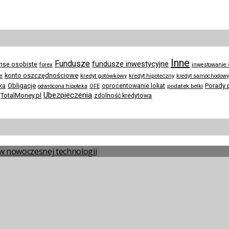
Inne
Fundusze
fundusze inwestycyjne
anse osobiste
forex
inwestowanie
konto oszczędnościowe
kredyt gotówkowy
te
kredyt hipoteczny
kredyt samochodowy
Obligacje
Porady 
ka
oprocentowanie lokat
podatek belki
odwrócona hipoteka
OFE
Ubezpieczenia
TotalMoney.pl
zdolność kredytowa
a w nowoczesnej technologii