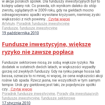
w akcje polskich spółek. Dla funduszy inwestycyjnych był to
kolejny udany rok. Co prawda, ich wynikom daleko do stóp
zwrotu, oglądanych w 2009 roku, gdy na giełdach mocno
odreagowywano spadki wywołane kryzysem, niemniej zyski
większości z nich powinny…
Czytaj więcej
Artykuły
,
Poradnik fundusze inwestycyjne
Fundusze
,
fundusze inwestycyjne
19 października 2010
Fundusze inwestycyjne, większe
ryzyko nie zawsze popłaca
Fundusze sektorowe niosą ze sobą większe ryzyko. Na
dodatek w ostatnich dwóch latach, w większości wypadły
gorzej od zwykłych funduszy. Gdy na rynku panuje hossa lub
bessa, oznacza to ni mniej, ni więcej, że cena większości akcji
rośnie lub spada. Rzecz jasna, nie wszystkich w tym samym
tempie. Urok gry giełdowej jest taki, że pojedyncze spółki
czy…
Czytaj więcej
Poradnik fundusze inwestycyjne
,
Porady dla inwestujących
fundusze inwestycyjne
,
fundusze sektorowe
17 stycznia 2010