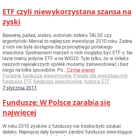
ETF czyli niewykorzystana szansa na
zyski
Bawełna, pallad, srebro, estoński indeks TALSE czy
argentyński Merval to najlepsze inwestycje 2010 roku. Żadna
z nich nie była dostępna dla przeciętnego polskiego
inwestora. Spełnieniem marzeń o nich mogłyby być ETF-y. Na
razie mamy jedynie ETF-a na WIG20. Tyle tylko, że w indeks
naszych największych spółek możemy zainwestować i bez
niego na kilka sposobów. Po...
Czytaj więcej
Poradnik fundusze inwestycyjne
,
Porady dla inwestujących
fundusze ETF
,
fundusze inwestycyjne
,
historia ETF
7 stycznia 2011
Fundusze: W Polsce zarabia się
najwięcej
W roku 2010 zysków z funduszy nie trzeba było szukać
daleko. Najwięcej dały bowiem zarobić fundusze inwestujące