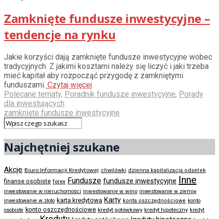
Zamknięte fundusze inwestycyjne –
tendencje na rynku
Jakie korzyści dają zamknięte fundusze inwestycyjne wobec
tradycyjnych. Z jakimi kosztami należy się liczyć i jaki trzeba
mieć kapitał aby rozpocząć przygodę z zamkniętymi
funduszami.
Czytaj więcej
Polecane tematy
,
Poradnik fundusze inwestycyjne
,
Porady
dla inwestujących
zamknięte fundusze inwestycyjne
Najchętniej szukane
Akcje
Biuro Informacji Kredytowej
chwilówki
dzienna kapitalizacja odsetek
Inne
Fundusze
fundusze inwestycyjne
finanse osobiste
forex
inwestowanie w wino
inwestowanie w nieruchomości
inwestowanie w ziemię
Karty
karta kredytowa
inwestowanie w złoto
konta oszczędnościowe
konto
konto oszczędnościowe
kredyt gotówkowy
osobiste
kredyt hipoteczny
kredyt
Kredyty