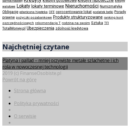
kredyty hipoteczne
kredyty gotówkowe
samochodowy
kredyty
Nieruchomości
Lokaty
lokaty terminowe
Numizmatyka
walutowe
Obligacje
Porady
oprocentowanie lokat
podatek belki
odwrócona hipoteka
OFE
Produkty strukturyzowane
prawne
pożyczki pozabankowe
ranking kont
Sztuka
rodzina na swoim
oszczędnościowych
rekomendacja T
TFI
Ubezpieczenia
TotalMoney.pl
zdolność kredytowa
Najchętniej czytane
Platyna i pallad – mniej oczywiste metale szlachetne i ich
rola w nowoczesnej technologii
2019 (c) FinanseOsobiste.pl
Powrót na górę
Strona główna
Polityka prywatności
O serwisie