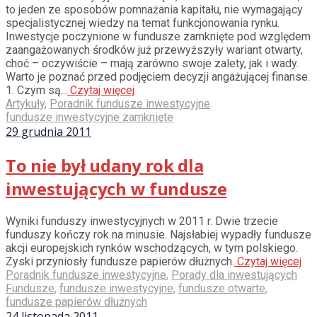
to jeden ze sposobów pomnażania kapitału, nie wymagający
specjalistycznej wiedzy na temat funkcjonowania rynku.
Inwestycje poczynione w fundusze zamknięte pod względem
zaangażowanych środków już przewyższyły wariant otwarty,
choć – oczywiście – mają zarówno swoje zalety, jak i wady.
Warto je poznać przed podjęciem decyzji angażującej finanse.
1. Czym są...
Czytaj więcej
Artykuły
,
Poradnik fundusze inwestycyjne
fundusze inwestycyjne zamknięte
29 grudnia 2011
To nie był udany rok dla
inwestujących w fundusze
Wyniki funduszy inwestycyjnych w 2011 r. Dwie trzecie
funduszy kończy rok na minusie. Najsłabiej wypadły fundusze
akcji europejskich rynków wschodzących, w tym polskiego.
Zyski przyniosły fundusze papierów dłużnych.
Czytaj więcej
Poradnik fundusze inwestycyjne
,
Porady dla inwestujących
Fundusze
,
fundusze inwestycyjne
,
fundusze otwarte
,
fundusze papierów dłużnych
24 listopada 2011