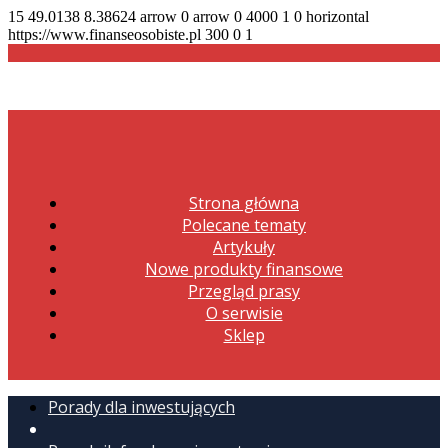
15
49.0138
8.38624
arrow
0
arrow
0
4000
1
0
horizontal
https://www.finanseosobiste.pl
300
0
1
Strona główna
Polecane tematy
Artykuły
Nowe produkty finansowe
Przegląd prasy
O serwisie
Sklep
Porady dla inwestujących