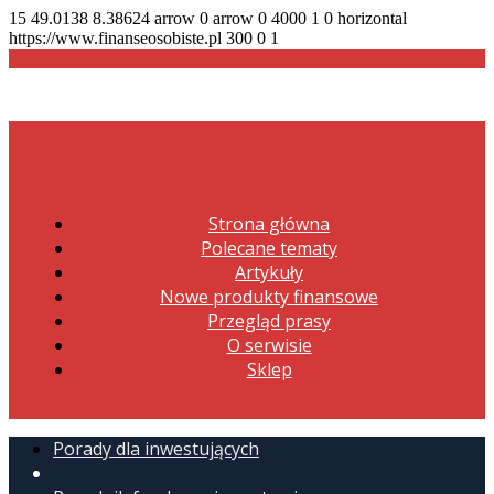
15
49.0138
8.38624
arrow
0
arrow
0
4000
1
0
horizontal
https://www.finanseosobiste.pl
300
0
1
Strona główna
Polecane tematy
Artykuły
Nowe produkty finansowe
Przegląd prasy
O serwisie
Sklep
Porady dla inwestujących