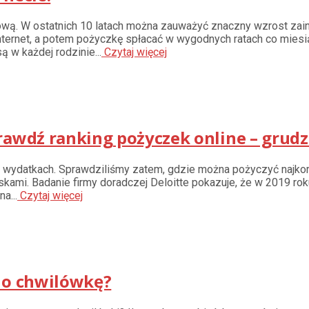
ową. W ostatnich 10 latach można zauważyć znaczny wzrost zai
nternet, a potem pożyczkę spłacać w wygodnych ratach co miesi
 w każdej rodzinie...
Czytaj więcej
rawdź ranking pożyczek online – grudz
atkach. Sprawdziliśmy zatem, gdzie można pożyczyć najkorzys
kami. Badanie firmy doradczej Deloitte pokazuje, że w 2019 ro
a...
Czytaj więcej
ć o chwilówkę?