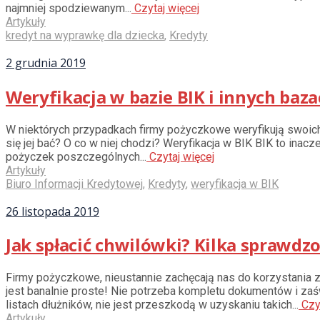
najmniej spodziewanym...
Czytaj więcej
Artykuły
kredyt na wyprawkę dla dziecka
,
Kredyty
2 grudnia 2019
Weryfikacja w bazie BIK i innych bazac
W niektórych przypadkach firmy pożyczkowe weryfikują swoich k
się jej bać? O co w niej chodzi? Weryfikacja w BIK BIK to ina
pożyczek poszczególnych...
Czytaj więcej
Artykuły
Biuro Informacji Kredytowej
,
Kredyty
,
weryfikacja w BIK
26 listopada 2019
Jak spłacić chwilówki? Kilka sprawdz
Firmy pożyczkowe, nieustannie zachęcają nas do korzystania ze
jest banalnie proste! Nie potrzeba kompletu dokumentów i za
listach dłużników, nie jest przeszkodą w uzyskaniu takich...
Czyt
Artykuły