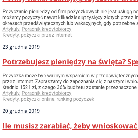
Pożyczanie pieniędzy od firm pożyczkowych nie jest usługą n
możemy pożyczyć nawet kilkadziesiąt tysięcy złotych przez I
okresach przedświątecznych lub wakacyjnych, gdy potrzebne są
Artykuły
,
Poradnik kredytobiorcy
Kredyty
,
pożyczki przez internet
23 grudnia 2019
Potrzebujesz pieniędzy na święta? Sp
Pożyczka może być ważnym wsparciem w przedświątecznych wyd
przez Internet. Zapraszamy do zapoznania się z naszymi wnios
średnio 1521 zł, z czego 36% budżetu zostanie przeznaczone n
Artykuły
,
Poradnik kredytobiorcy
Kredyty
,
pożyczki online
,
ranking pożyczek
20 grudnia 2019
Ile musisz zarabiać, żeby wnioskowa