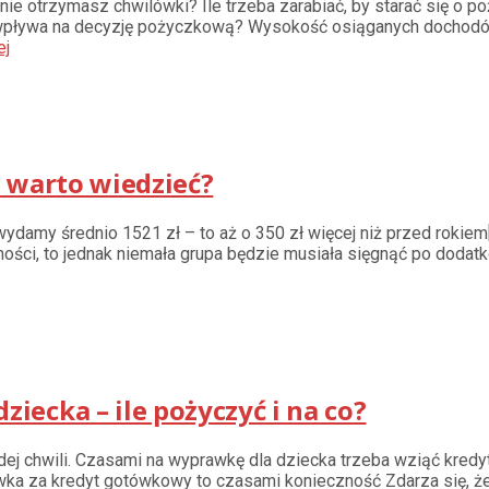
 nie otrzymasz chwilówki? Ile trzeba zarabiać, by starać się o p
wpływa na decyzję pożyczkową? Wysokość osiąganych dochod
ej
 warto wiedzieć?
ydamy średnio 1521 zł – to aż o 350 zł więcej niż przed rokiem[
ości, to jednak niemała grupa będzie musiała sięgnąć po dodat
ecka – ile pożyczyć i na co?
dej chwili. Czasami na wyprawkę dla dziecka trzeba wziąć kre
 za kredyt gotówkowy to czasami konieczność Zdarza się, że i