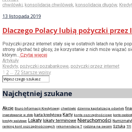
chwilówki
,
konsolidacja chwilówek
,
konsolidacja długów
,
Kredy
13 listopada 2019
Dlaczego Polacy lubią pożyczki przez 
Pożyczki przez internet stały się w ostatnich latach na tyle p
strony słychać też głosy, że korzystanie z nich może wiązać s
którym...
Czytaj więcej
Artykuły
Kredyty
,
pożyczki pozabankowe
,
pożyczki przez internet
1
2
…
72
Starsze wpisy
Najchętniej szukane
Akcje
Biuro Informacji Kredytowej
fin
chwilówki
dzienna kapitalizacja odsetek
Karty
karta kredytowa
inwestowanie w złoto
konta oszczędnościowe
konto osobis
Nieruchomości
Lokaty
lokaty terminowe
Numizmaty
kredyty walutowe
Sztuka
rodzina na swoim
ranking kont oszczędnościowych
rekomendacja T
TFI