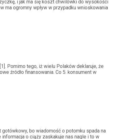
ożyczkę, i jak ma się koszt chwilówki do wysokości
ów ma ogromny wpływ w przypadku wnioskowania
1]. Pomimo tego, iż wielu Polaków deklaruje, że
kowe źródło finansowania. Co 5. konsument w
dyt gotówkowy, bo wiadomość o potomku spada na
nformacja o ciąży zaskakuje nas nagle i to w