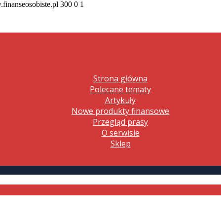
.finanseosobiste.pl
300
0
1
Strona główna
Polecane tematy
Artykuły
Nowe produkty finansowe
Przegląd prasy
O serwisie
Sklep