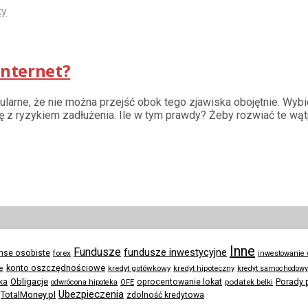
ty
Internet?
opularne, że nie można przejść obok tego zjawiska obojętnie. Wyb
ię z ryzykiem zadłużenia. Ile w tym prawdy? Żeby rozwiać te wą
Inne
Fundusze
fundusze inwestycyjne
anse osobiste
forex
inwestowanie
konto oszczędnościowe
kredyt gotówkowy
te
kredyt hipoteczny
kredyt samochodowy
Obligacje
Porady 
ka
oprocentowanie lokat
podatek belki
odwrócona hipoteka
OFE
Ubezpieczenia
TotalMoney.pl
zdolność kredytowa