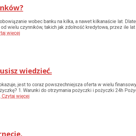
anków?
obowiązanie wobec banku na kilka, a nawet kilkanaście lat. Dlat
od wielu czynników, takich jak zdolność kredytowa, przez ile l
taj więcej
usisz wiedzieć.
azuje, jest to coraz powszechniejsza oferta w wielu finansow
yczkę? 1. Warunki do otrzymania pożyczki i pożyczki 24h Pożyc
.
Czytaj więcej
rnecie.