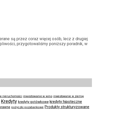
ierane są przez coraz więcej osób, lecz z drugiej
tpliwości, przygotowaliśmy poniższy poradnik, w
inwestowanie w wino
 w nieruchomości
inwestowanie w ziemię
Kredyty
kredyty hipoteczne
kredyty gotówkowe
Produkty strukturyzowane
prawne
pożyczki pozabankowe