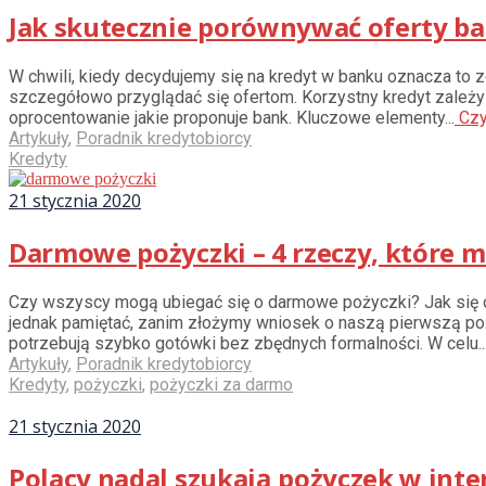
Jak skutecznie porównywać oferty b
W chwili, kiedy decydujemy się na kredyt w banku oznacza to z
szczegółowo przyglądać się ofertom. Korzystny kredyt zależy 
oprocentowanie jakie proponuje bank. Kluczowe elementy...
Czy
Artykuły
,
Poradnik kredytobiorcy
Kredyty
21 stycznia 2020
Darmowe pożyczki – 4 rzeczy, które m
Czy wszyscy mogą ubiegać się o darmowe pożyczki? Jak się ok
jednak pamiętać, zanim złożymy wniosek o naszą pierwszą poż
potrzebują szybko gotówki bez zbędnych formalności. W celu..
Artykuły
,
Poradnik kredytobiorcy
Kredyty
,
pożyczki
,
pożyczki za darmo
21 stycznia 2020
Polacy nadal szukają pożyczek w inte