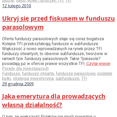
dłużne
,
saldo wpłat i umorzeń TFI
,
TFI
12 lutego 2010
Ukryj się przed fiskusem w funduszu
parasolowym
Oferta funduszy parasolowych staje się coraz bogatsza.
Kolejne TFI przekształcają fundusze w subfundusze.
Większość z nowo wprowadzanych na rynek przez TFI
funduszy otwartych, to obecnie subfundusze, tworzone w
ramach tzw. funduszy parasolowych. Takie ?parasole?
posiadają już w ofercie prawie wszystkie TFI.
Czytaj więcej
Porady dla inwestujących
Fundusze
,
fundusze otwarte
,
fundusze parasolowe
,
podatek
belki
,
strategia inwestycyjna
,
subfundusze
,
TFI
29 grudnia 2009
Jaka emerytura dla prowadzących
własną działalność?
O tym, że większość Polaków nie myśli poważnie o