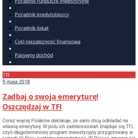
Poradnik fundusze inwestycyjne
Poradnik kredytobiorcy
Poradnik lokat
Cykl niezależność finansowa
Pasywny dochód
TFI
9 maja 2018
Zadbaj o swoją emeryturę!
Oszczędzaj w TFI
Coraz więcej Polaków deklaruje, że sami chcą odkładać na
własną emeryturę. W polu ich zainteresowań znajduje się TFI,
czyli długoterminowy program inwestycyjny przygotowany w