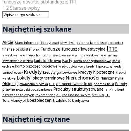
fundusze otwarte
,
subfundusze
,
TFI
1
2
Starsze wpisy
Najchętniej szukane
Akcje
Biuro Informacji Kredytowej
chwilówki
dzienna kapitalizacja odsetek
Inne
Fundusze
fundusze inwestycyjne
finanse osobiste
forex
inwestowanie w wino
inwestowanie w nieruchomości
inwestowanie w ziemię
Karty
karta kredytowa
inwestowanie w złoto
konta oszczędnościowe
konto
konto oszczędnościowe
kredyt gotówkowy
osobiste
kredyt hipoteczny
kredyt
Kredyty
kredyty hipoteczne
kredyty gotówkowe
samochodowy
kredyty
Nieruchomości
Lokaty
lokaty terminowe
Numizmatyka
walutowe
Obligacje
Porady
oprocentowanie lokat
podatek belki
odwrócona hipoteka
OFE
Produkty strukturyzowane
prawne
pożyczki pozabankowe
ranking kont
Sztuka
rodzina na swoim
oszczędnościowych
rekomendacja T
TFI
Ubezpieczenia
TotalMoney.pl
zdolność kredytowa
Najchętniej czytane