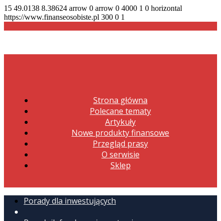
15
49.0138
8.38624
arrow
0
arrow
0
4000
1
0
horizontal
https://www.finanseosobiste.pl
300
0
1
Strona główna
Polecane tematy
Artykuły
Nowe produkty finansowe
Przegląd prasy
O serwisie
Sklep
Porady dla inwestujących