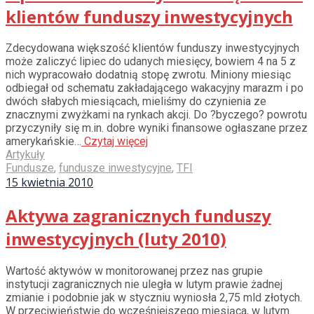
klientów funduszy inwestycyjnych
Zdecydowana większość klientów funduszy inwestycyjnych
może zaliczyć lipiec do udanych miesięcy, bowiem 4 na 5 z
nich wypracowało dodatnią stopę zwrotu. Miniony miesiąc
odbiegał od schematu zakładającego wakacyjny marazm i po
dwóch słabych miesiącach, mieliśmy do czynienia ze
znacznymi zwyżkami na rynkach akcji. Do ?byczego? powrotu
przyczyniły się m.in. dobre wyniki finansowe ogłaszane przez
amerykańskie…
Czytaj więcej
Artykuły
Fundusze
,
fundusze inwestycyjne
,
TFI
15 kwietnia 2010
Aktywa zagranicznych funduszy
inwestycyjnych (luty 2010)
Wartość aktywów w monitorowanej przez nas grupie
instytucji zagranicznych nie uległa w lutym prawie żadnej
zmianie i podobnie jak w styczniu wyniosła 2,75 mld złotych.
W przeciwieństwie do wcześniejszego miesiąca, w lutym