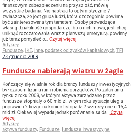
finansowym zabezpieczeniu na przyszłość, mówią
wszystkie badania. Nie nastraja to optymistycznie ?
zwłaszcza, że jest grupa ludzi, która szczególnie powinna
być zainteresowana tym tematem. Osoby prowadzące
własną działalność gospodarczą, bo o nich mowa, jeśli chcą
uniknąć rozczarowania wraz z pierwszą emeryturą, powinny
już teraz pomyśleć o…
Czytaj więcej
Artykuły
Fundusze
,
IKE
,
Inne
,
podatek od zysków kapitałowych
,
TFI
23 grudnia 2009
Fundusze nabierają wiatru w żagle
Kończący się właśnie rok dla branży funduszy inwestycyjnych
był czasem lizania ran i robienia porządków. Po załamaniu
rynku z roku 2008, w którym aktywa zarządzane przez
fundusze stopniały o 60 mld zł, w tym roku sytuacja uległa
poprawie i ? licząc na koniec listopada ? wzrosły one o 16,4
mld zł. Ciekawiej wypada jednak porównanie salda…
Czytaj
więcej
Artykuły
aktywa funduszy
,
Fundusze
,
fundusze inwestycyjne
,