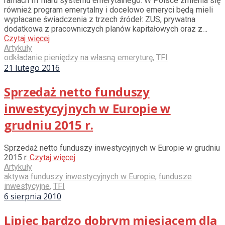
ramach III filaru systemu emerytalnego. W Polsce zmienia się
również program emerytalny i docelowo emeryci będą mieli
wypłacane świadczenia z trzech źródeł: ZUS, prywatna
dodatkowa z pracowniczych planów kapitałowych oraz z…
Czytaj więcej
Artykuły
odkładanie pieniędzy na własną emeryturę
,
TFI
21 lutego 2016
Sprzedaż netto funduszy
inwestycyjnych w Europie w
grudniu 2015 r.
Sprzedaż netto funduszy inwestycyjnych w Europie w grudniu
2015 r.
Czytaj więcej
Artykuły
aktywa funduszy inwestycyjnych w Europie
,
fundusze
inwestycyjne
,
TFI
6 sierpnia 2010
Lipiec bardzo dobrym miesiącem dla