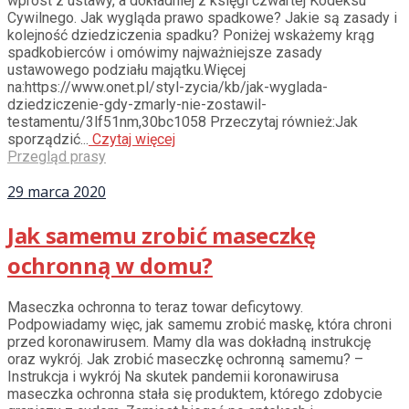
wprost z ustawy, a dokładniej z księgi czwartej Kodeksu
Cywilnego. Jak wygląda prawo spadkowe? Jakie są zasady i
kolejność dziedziczenia spadku? Poniżej wskażemy krąg
spadkobierców i omówimy najważniejsze zasady
ustawowego podziału majątku.Więcej
na:https://www.onet.pl/styl-zycia/kb/jak-wyglada-
dziedziczenie-gdy-zmarly-nie-zostawil-
testamentu/3lf51nm,30bc1058 Przeczytaj również:Jak
sporządzić...
Czytaj więcej
Przegląd prasy
29 marca 2020
Jak samemu zrobić maseczkę
ochronną w domu?
Maseczka ochronna to teraz towar deficytowy.
Podpowiadamy więc, jak samemu zrobić maskę, która chroni
przed koronawirusem. Mamy dla was dokładną instrukcję
oraz wykrój. Jak zrobić maseczkę ochronną samemu? –
Instrukcja i wykrój Na skutek pandemii koronawirusa
maseczka ochronna stała się produktem, którego zdobycie