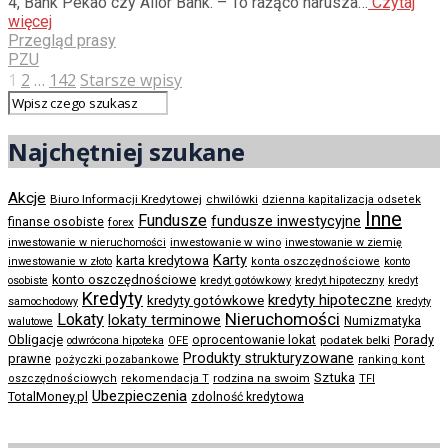
4, Bank Pekao czy Alior Bank. – To rażąco narusza…
Czytaj
więcej
Przegląd prasy
PZU
1
2
…
142
Starsze wpisy
Najchętniej szukane
Akcje
Biuro Informacji Kredytowej
chwilówki
dzienna kapitalizacja odsetek
Inne
Fundusze
fundusze inwestycyjne
finanse osobiste
forex
inwestowanie w wino
inwestowanie w nieruchomości
inwestowanie w ziemię
Karty
karta kredytowa
inwestowanie w złoto
konta oszczędnościowe
konto
konto oszczędnościowe
kredyt gotówkowy
osobiste
kredyt hipoteczny
kredyt
Kredyty
kredyty hipoteczne
kredyty gotówkowe
samochodowy
kredyty
Nieruchomości
Lokaty
lokaty terminowe
Numizmatyka
walutowe
Obligacje
Porady
oprocentowanie lokat
podatek belki
odwrócona hipoteka
OFE
Produkty strukturyzowane
prawne
pożyczki pozabankowe
ranking kont
Sztuka
rodzina na swoim
oszczędnościowych
rekomendacja T
TFI
Ubezpieczenia
TotalMoney.pl
zdolność kredytowa