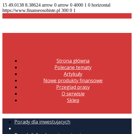
15
49.0138
8.38624
arrow
0
arrow
0
4000
1
0
horizontal
https://www.finanseosobiste.pl
300
0
1
Strona główna
Polecane tematy
Artykuły
Nowe produkty finansowe
Przegląd prasy
O serwisie
Sklep
Porady dla inwestujących