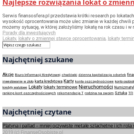
Najlepsze rozwiązania lokat o zmien
Serwis finansosfera.pl przedstawia krótki research po lokata
wysokość oprocentowania może ulec zmianie w każdej chwili p
możemy sytuację, w której założyliśmy lokatę na rok czasu i 
Porady dla inwestujących
Lokaty
,
lokaty o zmiennej stawce oprocentowania
,
lokaty term
Najchętniej szukane
Akcje
Biuro Informacji Kredytowej
fin
chwilówki
dzienna kapitalizacja odsetek
Karty
karta kredytowa
inwestowanie w złoto
konta oszczędnościowe
konto osobis
Nieruchomości
Lokaty
lokaty terminowe
Numizmaty
kredyty walutowe
Sztuka
rodzina na swoim
ranking kont oszczędnościowych
rekomendacja T
TFI
Najchętniej czytane
Platyna i pallad – mniej oczywiste metale szlachetne i ich rol
2019 (c) FinanseOsobiste.pl