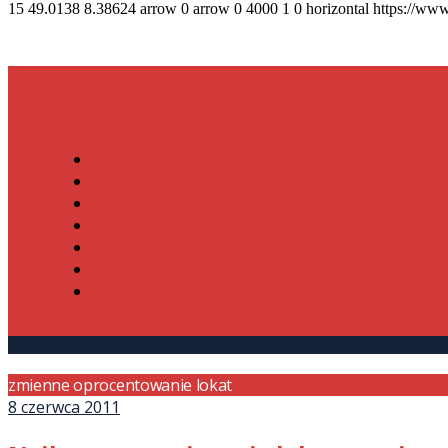
15
49.0138
8.38624
arrow
0
arrow
0
4000
1
0
horizontal
https://www
zmienne oprocentowanie lokat
8 czerwca 2011