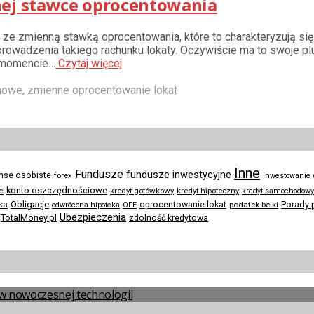
nej stawce oprocentowania
ch ze zmienną stawką oprocentowania, które to charakteryzują s
rowadzenia takiego rachunku lokaty. Oczywiście ma to swoje pl
w momencie…
Czytaj więcej
inowe
,
zmienne oprocentowanie lokat
Inne
Fundusze
fundusze inwestycyjne
anse osobiste
forex
inwestowanie
konto oszczędnościowe
kredyt gotówkowy
te
kredyt hipoteczny
kredyt samochodowy
Obligacje
Porady 
ka
oprocentowanie lokat
podatek belki
odwrócona hipoteka
OFE
Ubezpieczenia
TotalMoney.pl
zdolność kredytowa
a w nowoczesnej technologii