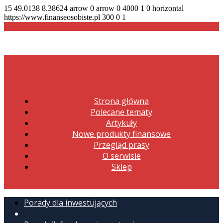
15
49.0138
8.38624
arrow
0
arrow
0
4000
1
0
horizontal
https://www.finanseosobiste.pl
300
0
1
Strona główna
Polecane tematy
Artykuły
Nowe produkty finansowe
Przegląd prasy
O serwisie
Sklep
Porady dla inwestujących