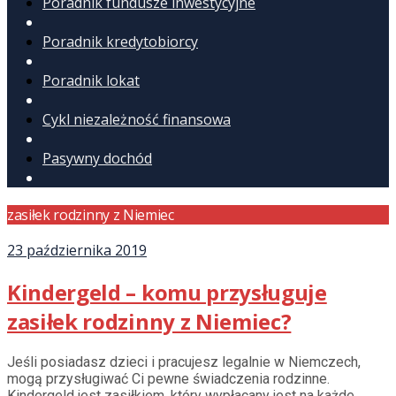
Poradnik fundusze inwestycyjne
Poradnik kredytobiorcy
Poradnik lokat
Cykl niezależność finansowa
Pasywny dochód
zasiłek rodzinny z Niemiec
23 października 2019
Kindergeld – komu przysługuje
zasiłek rodzinny z Niemiec?
Jeśli posiadasz dzieci i pracujesz legalnie w Niemczech,
mogą przysługiwać Ci pewne świadczenia rodzinne.
Kindergeld jest zasiłkiem, który wypłacany jest na każde