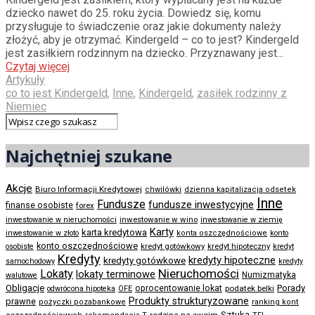
dziecko nawet do 25. roku życia. Dowiedz się, komu
przysługuje to świadczenie oraz jakie dokumenty należy
złożyć, aby je otrzymać. Kindergeld – co to jest? Kindergeld
jest zasiłkiem rodzinnym na dziecko. Przyznawany jest...
Czytaj więcej
Artykuły
co to jest Kindergeld
,
Inne
,
Kindergeld
,
zasiłek rodzinny z
Niemiec
Najchętniej szukane
Akcje
Biuro Informacji Kredytowej
chwilówki
dzienna kapitalizacja odsetek
Inne
Fundusze
fundusze inwestycyjne
finanse osobiste
forex
inwestowanie w wino
inwestowanie w nieruchomości
inwestowanie w ziemię
Karty
karta kredytowa
inwestowanie w złoto
konta oszczędnościowe
konto
konto oszczędnościowe
kredyt gotówkowy
osobiste
kredyt hipoteczny
kredyt
Kredyty
kredyty hipoteczne
kredyty gotówkowe
samochodowy
kredyty
Nieruchomości
Lokaty
lokaty terminowe
Numizmatyka
walutowe
Obligacje
Porady
oprocentowanie lokat
podatek belki
odwrócona hipoteka
OFE
Produkty strukturyzowane
prawne
pożyczki pozabankowe
ranking kont
Sztuka
rodzina na swoim