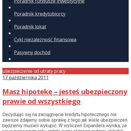
Poradnik fundusze inwestycyjne
Poradnik kredytobiorcy
Poradnik lokat
Cykl niezależność finansowa
Pasywny dochód
ubezpieczenie od utraty pracy
17 października 2011
Masz hipotekę – jesteś ubezpieczony
prawie od wszystkiego
Decydując się na zaciągnięcie kredytu hipotecznego nie
zawsze zdajemy sobie sprawę z tego jak wiele ubezpieczeń
będziemy musieli wykupić. W wyliczeń Expandera wynika, że