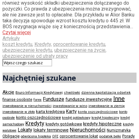
również wysokość składki ubezpieczenia dołączanego do
pożyczki. Co prawda z ubezpieczenia można zrezygnować,
ale nie zawsze jest to opłacalne. Dla przykładu w Alior Banku
taka decyzja spowoduje wzrost kosztu kredytu o 445 zł. W
BOŚ rezygnacja wiąże się z koniecznością przedstawienia…
Czytaj więcej
Artykuły
koszt kredytu
,
Kredyty
,
oprocentowanie kredytu
,
ubezpieczenie kredytu
,
ubezpieczenie na życie
,
ubezpieczenie od utraty pracy
Najchętniej szukane
Akcje
Biuro Informacji Kredytowej
chwilówki
dzienna kapitalizacja odsetek
Inne
Fundusze
fundusze inwestycyjne
finanse osobiste
forex
inwestowanie w wino
inwestowanie w nieruchomości
inwestowanie w ziemię
Karty
karta kredytowa
inwestowanie w złoto
konta oszczędnościowe
konto
konto oszczędnościowe
kredyt gotówkowy
osobiste
kredyt hipoteczny
kredyt
Kredyty
kredyty hipoteczne
kredyty gotówkowe
samochodowy
kredyty
Nieruchomości
Lokaty
lokaty terminowe
Numizmatyka
walutowe
Obligacje
Porady
oprocentowanie lokat
podatek belki
odwrócona hipoteka
OFE