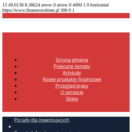
15
49.0138
8.38624
arrow
0
arrow
0
4000
1
0
horizontal
https://www.finanseosobiste.pl
300
0
1
Strona główna
Polecane tematy
Artykuły
Nowe produkty finansowe
Przegląd prasy
O serwisie
Sklep
Porady dla inwestujących