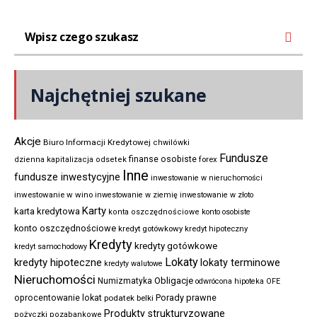
Najchętniej szukane
Akcje
Biuro Informacji Kredytowej
chwilówki
Fundusze
finanse osobiste
forex
dzienna kapitalizacja odsetek
Inne
fundusze inwestycyjne
inwestowanie w nieruchomości
inwestowanie w wino
inwestowanie w ziemię
inwestowanie w złoto
Karty
karta kredytowa
konta oszczędnościowe
konto osobiste
konto oszczędnościowe
kredyt gotówkowy
kredyt hipoteczny
Kredyty
kredyty gotówkowe
kredyt samochodowy
Lokaty
kredyty hipoteczne
lokaty terminowe
kredyty walutowe
Nieruchomości
Obligacje
Numizmatyka
odwrócona hipoteka
OFE
Porady prawne
oprocentowanie lokat
podatek belki
Produkty strukturyzowane
pożyczki pozabankowe