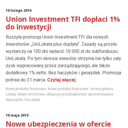
10 lutego 2016
Union Investment TFI dopłaci 1%
do inwestycji
Ruszyła promocja Union Investment TFI dla nowych
inwestorów: „UniLokata plus dopłata”. Zasady są proste:
wystarczy na 100 dni wpłacić 10 000 zł do subfunduszu
UniLokata. Po tym okresie inwestor otrzyma nie tylko cały
zysk wypracowany przez zarządzającego, ale także
dodatkowy 1% netto. Bez haczyków i gwiazdek. Promocja
potrwa do 31 marca.
Czytaj więcej
Nowe produkty finansowe
,
Nowe produkty finansowe - strona główna
Lokaty
,
lokaty terminowe
,
obligacje przedsiębiorstw
,
oprocentowanie
depozytów
,
UniLokata
10 maja 2015
Nowe ubezpieczenia w ofercie