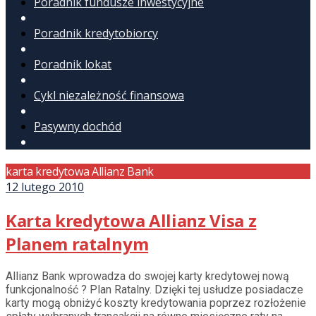
Poradnik fundusze inwestycyjne
Poradnik kredytobiorcy
Poradnik lokat
Cykl niezależność finansowa
Pasywny dochód
karta kredytowa Allianz Bank
12 lutego 2010
Karta kredytowa Allianz Visa z
Planem ratalnym
Allianz Bank wprowadza do swojej karty kredytowej nową
funkcjonalność ? Plan Ratalny. Dzięki tej usłudze posiadacze
karty mogą obniżyć koszty kredytowania poprzez rozłożenie