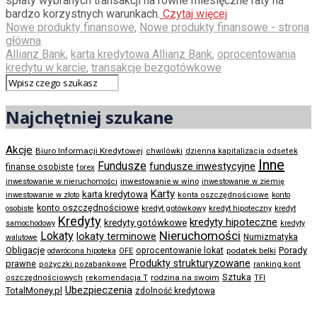
spłaty wybranych transakcji na równe miesięczne raty na
bardzo korzystnych warunkach.
Czytaj więcej
Nowe produkty finansowe
,
Nowe produkty finansowe - strona
główna
Allianz Bank
,
karta kredytowa Allianz Bank
,
oprocentowania
kredytu w karcie
,
transakcje bezgotówkowe
Najchętniej szukane
Akcje
Biuro Informacji Kredytowej
chwilówki
dzienna kapitalizacja odsetek
Inne
Fundusze
fundusze inwestycyjne
finanse osobiste
forex
inwestowanie w wino
inwestowanie w nieruchomości
inwestowanie w ziemię
Karty
karta kredytowa
inwestowanie w złoto
konta oszczędnościowe
konto
konto oszczędnościowe
kredyt gotówkowy
osobiste
kredyt hipoteczny
kredyt
Kredyty
kredyty hipoteczne
kredyty gotówkowe
samochodowy
kredyty
Nieruchomości
Lokaty
lokaty terminowe
Numizmatyka
walutowe
Obligacje
Porady
oprocentowanie lokat
podatek belki
odwrócona hipoteka
OFE
Produkty strukturyzowane
prawne
pożyczki pozabankowe
ranking kont
Sztuka
rodzina na swoim
oszczędnościowych
rekomendacja T
TFI
Ubezpieczenia
TotalMoney.pl
zdolność kredytowa