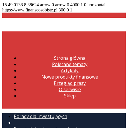
15
49.0138
8.38624
arrow
0
arrow
0
4000
1
0
horizontal
https://www.finanseosobiste.pl
300
0
1
Strona główna
Polecane tematy
Artykuły
Nowe produkty finansowe
Przegląd prasy
O serwisie
Sklep
Porady dla inwestujących