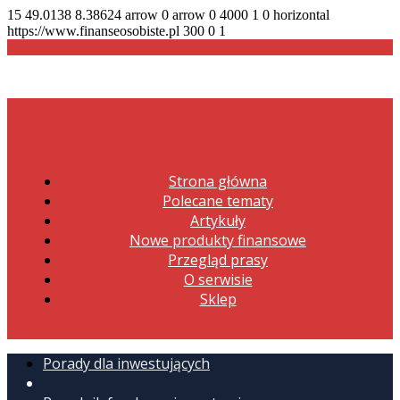
15
49.0138
8.38624
arrow
0
arrow
0
4000
1
0
horizontal
https://www.finanseosobiste.pl
300
0
1
Strona główna
Polecane tematy
Artykuły
Nowe produkty finansowe
Przegląd prasy
O serwisie
Sklep
Porady dla inwestujących