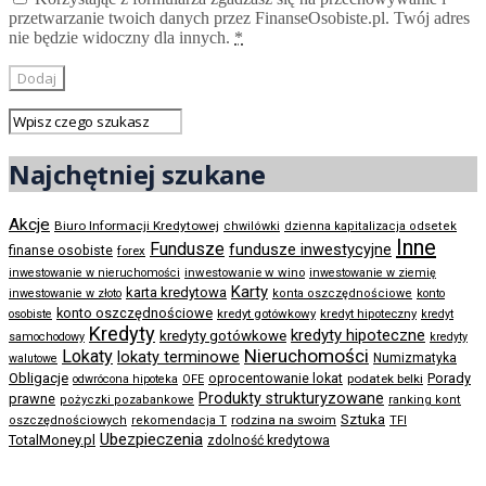
przetwarzanie twoich danych przez FinanseOsobiste.pl. Twój adres
nie będzie widoczny dla innych.
*
Najchętniej szukane
Akcje
Biuro Informacji Kredytowej
chwilówki
dzienna kapitalizacja odsetek
Inne
Fundusze
fundusze inwestycyjne
finanse osobiste
forex
inwestowanie w wino
inwestowanie w nieruchomości
inwestowanie w ziemię
Karty
karta kredytowa
inwestowanie w złoto
konta oszczędnościowe
konto
konto oszczędnościowe
kredyt gotówkowy
osobiste
kredyt hipoteczny
kredyt
Kredyty
kredyty hipoteczne
kredyty gotówkowe
samochodowy
kredyty
Nieruchomości
Lokaty
lokaty terminowe
Numizmatyka
walutowe
Obligacje
Porady
oprocentowanie lokat
podatek belki
odwrócona hipoteka
OFE
Produkty strukturyzowane
prawne
pożyczki pozabankowe
ranking kont
Sztuka
rodzina na swoim
oszczędnościowych
rekomendacja T
TFI
Ubezpieczenia
TotalMoney.pl
zdolność kredytowa