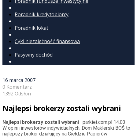
Poradnik fundusze inwestycyjne
Poradnik kredytobiorcy
Poradnik lokat
Cykl niezależność finansowa
Pasywny dochód
16 marca 2007
0 Komentarz
1392 Odsłon
Najlepsi brokerzy zostali wybrani
Najlepsi brokerzy zostali wybrani
parkiet.com.pl 14.03
W opinii inwestorów indywidualnych, Dom Maklerski BOŚ to
najlepszy broker działający na Giełdzie Papierów