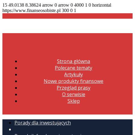
15
49.0138
8.38624
arrow
0
arrow
0
4000
1
0
horizontal
https://www.finanseosobiste.pl
300
0
1
Strona główna
Polecane tematy
Artykuły
Nowe produkty finansowe
Przegląd prasy
O serwisie
Sklep
Porady dla inwestujących