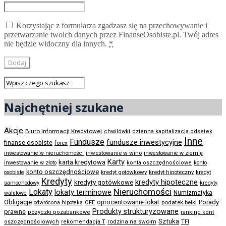
Korzystając z formularza zgadzasz się na przechowywanie i
przetwarzanie twoich danych przez FinanseOsobiste.pl. Twój adres
nie będzie widoczny dla innych.
*
Najchętniej szukane
Akcje
Biuro Informacji Kredytowej
chwilówki
dzienna kapitalizacja odsetek
Inne
Fundusze
fundusze inwestycyjne
finanse osobiste
forex
inwestowanie w wino
inwestowanie w nieruchomości
inwestowanie w ziemię
Karty
karta kredytowa
inwestowanie w złoto
konta oszczędnościowe
konto
konto oszczędnościowe
kredyt gotówkowy
osobiste
kredyt hipoteczny
kredyt
Kredyty
kredyty hipoteczne
kredyty gotówkowe
samochodowy
kredyty
Nieruchomości
Lokaty
lokaty terminowe
Numizmatyka
walutowe
Obligacje
Porady
oprocentowanie lokat
podatek belki
odwrócona hipoteka
OFE
Produkty strukturyzowane
prawne
pożyczki pozabankowe
ranking kont
Sztuka
rodzina na swoim
oszczędnościowych
rekomendacja T
TFI