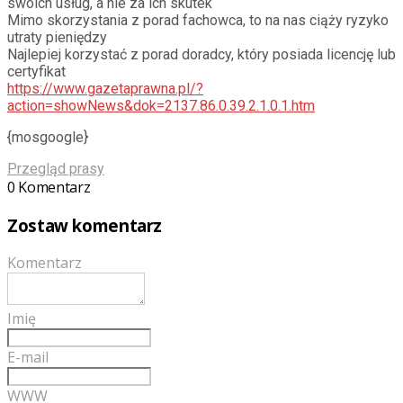
swoich usług, a nie za ich skutek
Mimo skorzystania z porad fachowca, to na nas ciąży ryzyko
utraty pieniędzy
Najlepiej korzystać z porad doradcy, który posiada licencję lub
certyfikat
https://www.gazetaprawna.pl/?
action=showNews&dok=2137.86.0.39.2.1.0.1.htm
{mosgoogle}
Przegląd prasy
0 Komentarz
Zostaw komentarz
Komentarz
Imię
E-mail
WWW