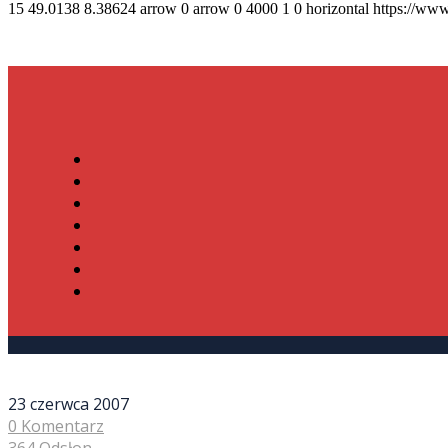
15
49.0138
8.38624
arrow
0
arrow
0
4000
1
0
horizontal
https://www
23 czerwca 2007
0 Komentarz