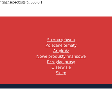
.finanseosobiste.pl
300
0
1
Strona główna
Polecane tematy
Artykuły
Nowe produkty finansowe
Przegląd prasy
O serwisie
Sklep