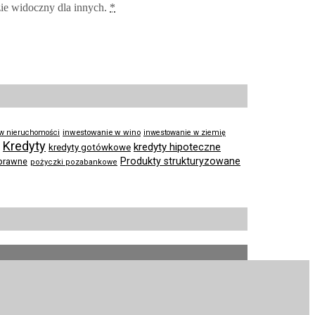
zie widoczny dla innych.
*
inwestowanie w wino
 w nieruchomości
inwestowanie w ziemię
Kredyty
kredyty hipoteczne
kredyty gotówkowe
Produkty strukturyzowane
prawne
pożyczki pozabankowe