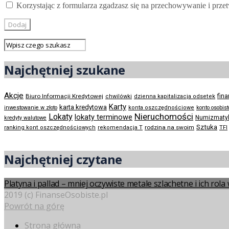
Korzystając z formularza zgadzasz się na przechowywanie i prze
Najchętniej szukane
Akcje
Biuro Informacji Kredytowej
fin
chwilówki
dzienna kapitalizacja odsetek
Karty
karta kredytowa
inwestowanie w złoto
konta oszczędnościowe
konto osobis
Nieruchomości
Lokaty
lokaty terminowe
Numizmaty
kredyty walutowe
Sztuka
rodzina na swoim
ranking kont oszczędnościowych
rekomendacja T
TFI
Najchętniej czytane
Platyna i pallad – mniej oczywiste metale szlachetne i ich rol
2019 (c) FinanseOsobiste.pl
Powrót na górę
Strona główna