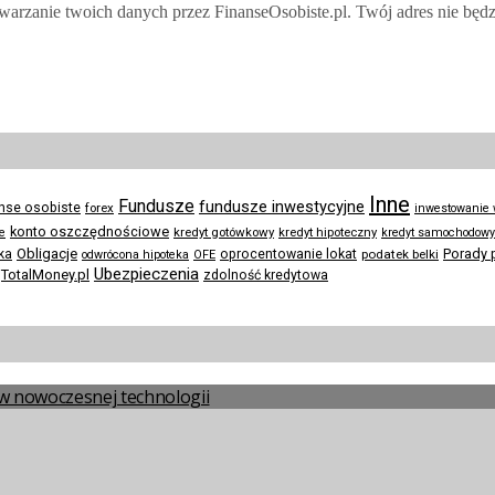
twarzanie twoich danych przez FinanseOsobiste.pl. Twój adres nie będ
Inne
Fundusze
fundusze inwestycyjne
anse osobiste
forex
inwestowanie
konto oszczędnościowe
kredyt gotówkowy
te
kredyt hipoteczny
kredyt samochodowy
Obligacje
Porady 
ka
oprocentowanie lokat
podatek belki
odwrócona hipoteka
OFE
Ubezpieczenia
TotalMoney.pl
zdolność kredytowa
a w nowoczesnej technologii