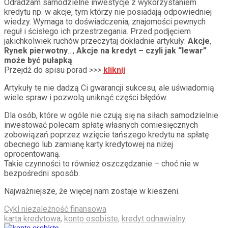
Odradzam samodzielne inwestycje z wykorzystaniem
kredytu np. w akcje, tym którzy nie posiadają odpowiedniej
wiedzy. Wymaga to doświadczenia, znajomości pewnych
reguł i ścisłego ich przestrzegania. Przed podjęciem
jakichkolwiek ruchów przeczytaj dokładnie artykuły:
Akcje
,
Rynek pierwotny
…,
Akcje na kredyt
–
czyli jak “lewar”
może być pułapką
.
Przejdź do spisu porad >>>
kliknij
Artykuły te nie dadzą Ci gwarancji sukcesu, ale uświadomią
wiele spraw i pozwolą uniknąć części błędów.
Dla osób, które w ogóle nie czują się na siłach samodzielnie
inwestować polecam spłatę własnych comiesięcznych
zobowiązań poprzez wzięcie tańszego kredytu na spłatę
obecnego lub zamianę karty kredytowej na niżej
oprocentowaną.
Takie czynności to również oszczędzanie – choć nie w
bezpośredni sposób.
Najważniejsze, że więcej nam zostaje w kieszeni.
Cykl niezależność finansowa
karta kredytowa
,
konto osobiste
,
kredyt odnawialny