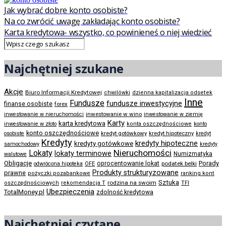
Jak wybrać dobre konto osobiste?
Na co zwrócić uwagę zakładając konto osobiste?
Karta kredytowa- wszystko, co powinieneś o niej wiedzieć
Najchętniej szukane
Akcje
Biuro Informacji Kredytowej
chwilówki
dzienna kapitalizacja odsetek
Inne
Fundusze
fundusze inwestycyjne
finanse osobiste
forex
inwestowanie w wino
inwestowanie w nieruchomości
inwestowanie w ziemię
Karty
karta kredytowa
inwestowanie w złoto
konta oszczędnościowe
konto
konto oszczędnościowe
kredyt gotówkowy
osobiste
kredyt hipoteczny
kredyt
Kredyty
kredyty hipoteczne
kredyty gotówkowe
samochodowy
kredyty
Nieruchomości
Lokaty
lokaty terminowe
Numizmatyka
walutowe
Obligacje
Porady
oprocentowanie lokat
podatek belki
odwrócona hipoteka
OFE
Produkty strukturyzowane
prawne
pożyczki pozabankowe
ranking kont
Sztuka
rodzina na swoim
oszczędnościowych
rekomendacja T
TFI
Ubezpieczenia
TotalMoney.pl
zdolność kredytowa
Najchętniej czytane