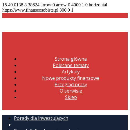
15
49.0138
8.38624
arrow
0
arrow
0
4000
1
0
horizontal
https://www.finanseosobiste.pl
300
0
1
Strona główna
Polecane tematy
Artykuły
Nowe produkty finansowe
Przegląd prasy
O serwisie
Sklep
Porady dla inwestujących