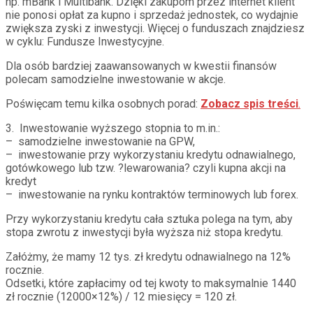
np. mBank i Multibank. Dzięki zakupom przez internet klient
nie ponosi opłat za kupno i sprzedaż jednostek, co wydajnie
zwiększa zyski z inwestycji. Więcej o funduszach znajdziesz
w cyklu: Fundusze Inwestycyjne.
Dla osób bardziej zaawansowanych w kwestii finansów
polecam samodzielne inwestowanie w akcje.
Poświęcam temu kilka osobnych porad:
Zobacz spis treści
.
3. Inwestowanie wyższego stopnia to m.in.:
– samodzielne inwestowanie na GPW,
– inwestowanie przy wykorzystaniu kredytu odnawialnego,
gotówkowego lub tzw. ?lewarowania? czyli kupna akcji na
kredyt
– inwestowanie na rynku kontraktów terminowych lub forex.
Przy wykorzystaniu kredytu cała sztuka polega na tym, aby
stopa zwrotu z inwestycji była wyższa niż stopa kredytu.
Załóżmy, że mamy 12 tys. zł kredytu odnawialnego na 12%
rocznie.
Odsetki, które zapłacimy od tej kwoty to maksymalnie 1440
zł rocznie (12000×12%) / 12 miesięcy = 120 zł.