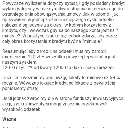
Powyższe wyliczenie dotyczy sytuacji, gdy posiadany kredyt
wykorzystujemy w maksymalnym stopniu od pierwszego do
ostatniego dnia obowiązywania umowy. Jak wiadomo i jak
opisywałem w jednej z części niniejszego cyklu odsetki
naliczane są jedynie za okres , w którym korzystamy z
kredytu, czyli wówczas gdy saldo naszego konta jest na ?
minusie?. W praktyce rzadko się jednak zdarza, aby przez
cały okres korzystania z kredytu być na ?minusie?.
Reasumując, aby zarobić na odsetki musimy zarobić
miesięcznie 120 zł – wszystko powyżej tej wartości jest
naszym zyskiem.
120 zł czyli 1% od kwoty 12000 to dużo i mało zarazem.
Dużo jeśli weźmiemy pod uwagę lokaty terminowe na 5-6%
rocznie. Wówczas lokując kredyt na lokacie z pewnością
poniesiemy stratę.
Jeśli jednak zwrócimy się w stronę funduszy inwestycyjnych i
akcji, zyski z inwestycji mogą znacznie przekroczyć
wysokość odsetek.
Ważne