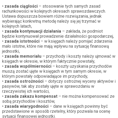
•
zasada ciągłości
– stosowanie tych samych zasad
rachunkowości w kolejnych okresach sprawozdawczych.
Ustawa dopuszcza bowiem różne rozwiązania, jednak
wybierając konkretną metodę należy się jej trzymać w
kolejnych latach,
•
zasada kontynuacji działania
– zakłada, że podmiot
będzie kontynuował prowadzenie działalności gospodarczej,
•
zasada istotności
– w księgach należy pomijać zdarzenia
mało istotne, które nie mają wpływu na sytuację finansową
jednostki,
•
zasada memoriału
– przychody i koszty należy ujmować w
księgach w okresie, w którym faktycznie powstały,
•
zasada współmierności
– koszty uzyskania przychodów
muszą zostać ujęte w księgach w tym samym okresie, w
którym powstały odpowiadające im przychody,
•
zasada ostrożności
– dotyczy ostrożnej wyceny aktywów i
pasywów, tak aby zostały ujęte w sprawozdaniu w
rzeczywistej ich wartości,
•
zasada zakazu kompensat
– nie można kompensować ze
sobą przychodów i kosztów,
•
zasada wiarygodności
– dane w księgach powinny być
przedstawione w sposób rzetelny, który pozwala na ocenę
sytuacji finansowej jednostki.