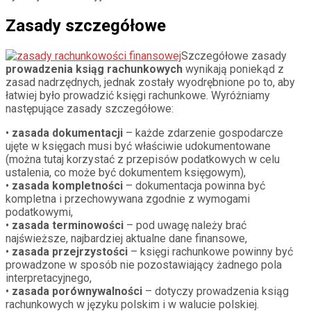
Zasady szczegółowe
Szczegółowe zasady
prowadzenia ksiąg rachunkowych
wynikają poniekąd z
zasad nadrzędnych, jednak zostały wyodrębnione po to, aby
łatwiej było prowadzić księgi rachunkowe. Wyróżniamy
następujące zasady szczegółowe:
•
zasada dokumentacji
– każde zdarzenie gospodarcze
ujęte w księgach musi być właściwie udokumentowane
(można tutaj korzystać z przepisów podatkowych w celu
ustalenia, co może być dokumentem księgowym),
•
zasada kompletności
– dokumentacja powinna być
kompletna i przechowywana zgodnie z wymogami
podatkowymi,
•
zasada terminowości
– pod uwagę należy brać
najświeższe, najbardziej aktualne dane finansowe,
•
zasada przejrzystości
– księgi rachunkowe powinny być
prowadzone w sposób nie pozostawiający żadnego pola
interpretacyjnego,
•
zasada porównywalności
– dotyczy prowadzenia ksiąg
rachunkowych w języku polskim i w walucie polskiej.