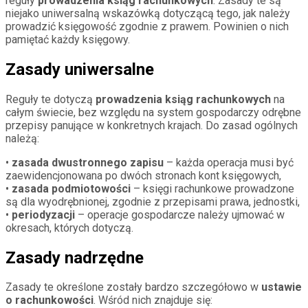
reguły
prowadzenia ksiąg rachunkowych
. Zasady te są
niejako uniwersalną wskazówką dotyczącą tego, jak należy
prowadzić księgowość zgodnie z prawem. Powinien o nich
pamiętać każdy księgowy.
Zasady uniwersalne
Reguły te dotyczą
prowadzenia ksiąg rachunkowych
na
całym świecie, bez względu na system gospodarczy odrębne
przepisy panujące w konkretnych krajach. Do zasad ogólnych
należą:
•
zasada dwustronnego zapisu
– każda operacja musi być
zaewidencjonowana po dwóch stronach kont księgowych,
•
zasada podmiotowości
– księgi rachunkowe prowadzone
są dla wyodrębnionej, zgodnie z przepisami prawa, jednostki,
•
periodyzacji
– operacje gospodarcze należy ujmować w
okresach, których dotyczą.
Zasady nadrzędne
Zasady te określone zostały bardzo szczegółowo w
ustawie
o rachunkowości
. Wśród nich znajduje się: