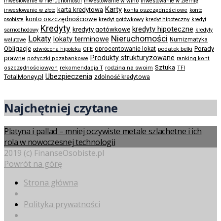
inwestowanie w wino
inwestowanie w nieruchomości
inwestowanie w ziemię
Karty
karta kredytowa
inwestowanie w złoto
konta oszczędnościowe
konto
konto oszczędnościowe
kredyt gotówkowy
osobiste
kredyt hipoteczny
kredyt
Kredyty
kredyty hipoteczne
kredyty gotówkowe
samochodowy
kredyty
Nieruchomości
Lokaty
lokaty terminowe
Numizmatyka
walutowe
Obligacje
Porady
oprocentowanie lokat
podatek belki
odwrócona hipoteka
OFE
Produkty strukturyzowane
prawne
pożyczki pozabankowe
ranking kont
Sztuka
rodzina na swoim
oszczędnościowych
rekomendacja T
TFI
Ubezpieczenia
TotalMoney.pl
zdolność kredytowa
Najchętniej czytane
Platyna i pallad – mniej oczywiste metale szlachetne i ich
rola w nowoczesnej technologii
2019 (c) FinanseOsobiste.pl
Powrót na górę
Strona główna
Polityka prywatności