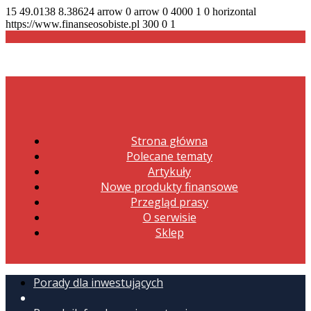
15
49.0138
8.38624
arrow
0
arrow
0
4000
1
0
horizontal
https://www.finanseosobiste.pl
300
0
1
Strona główna
Polecane tematy
Artykuły
Nowe produkty finansowe
Przegląd prasy
O serwisie
Sklep
Porady dla inwestujących