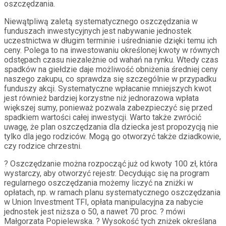
oszczędzania.
Niewątpliwą zaletą systematycznego oszczędzania w
funduszach inwestycyjnych jest nabywanie jednostek
uczestnictwa w długim terminie i uśrednianie dzięki temu ich
ceny. Polega to na inwestowaniu określonej kwoty w równych
odstępach czasu niezależnie od wahań na rynku. Wtedy czas
spadków na giełdzie daje możliwość obniżenia średniej ceny
naszego zakupu, co sprawdza się szczególnie w przypadku
funduszy akcji. Systematyczne wpłacanie mniejszych kwot
jest również bardziej korzystne niż jednorazowa wpłata
większej sumy, ponieważ pozwala zabezpieczyć się przed
spadkiem wartości całej inwestycji. Warto także zwrócić
uwagę, że plan oszczędzania dla dziecka jest propozycją nie
tylko dla jego rodziców. Mogą go otworzyć także dziadkowie,
czy rodzice chrzestni.
? Oszczędzanie można rozpocząć już od kwoty 100 zł, która
wystarczy, aby otworzyć rejestr. Decydując się na program
regularnego oszczędzania możemy liczyć na zniżki w
opłatach, np. w ramach planu systematycznego oszczędzania
w Union Investment TFI, opłata manipulacyjna za nabycie
jednostek jest niższa o 50, a nawet 70 proc. ? mówi
Małgorzata Popielewska. ? Wysokość tych zniżek określana