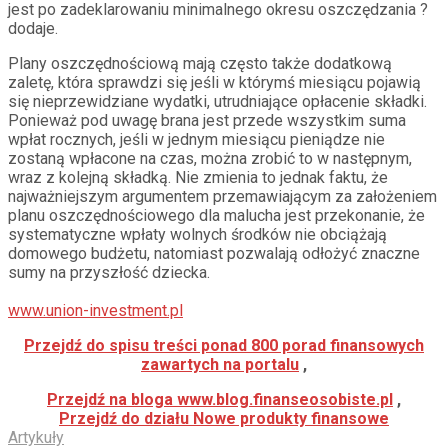
jest po zadeklarowaniu minimalnego okresu oszczędzania ?
dodaje.
Plany oszczędnościową mają często także dodatkową
zaletę, która sprawdzi się jeśli w którymś miesiącu pojawią
się nieprzewidziane wydatki, utrudniające opłacenie składki.
Ponieważ pod uwagę brana jest przede wszystkim suma
wpłat rocznych, jeśli w jednym miesiącu pieniądze nie
zostaną wpłacone na czas, można zrobić to w następnym,
wraz z kolejną składką. Nie zmienia to jednak faktu, że
najważniejszym argumentem przemawiającym za założeniem
planu oszczędnościowego dla malucha jest przekonanie, że
systematyczne wpłaty wolnych środków nie obciążają
domowego budżetu, natomiast pozwalają odłożyć znaczne
sumy na przyszłość dziecka.
www.union-investment.pl
Przejdź do
spisu treści ponad 800 porad finansowych
zawartych na portalu
,
Przejdź na
bloga www.blog.finanseosobiste.pl
,
Przejdź do
działu Nowe produkty finansowe
Artykuły