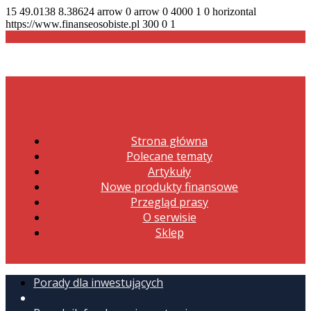
15
49.0138
8.38624
arrow
0
arrow
0
4000
1
0
horizontal
https://www.finanseosobiste.pl
300
0
1
Strona główna
Polecane tematy
Artykuły
Nowe produkty finansowe
Przegląd prasy
O serwisie
Sklep
Porady dla inwestujących