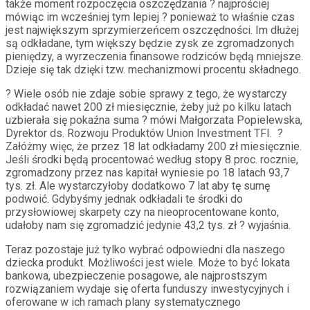
także moment rozpoczęcia oszczędzania ? najprościej
mówiąc im wcześniej tym lepiej ? ponieważ to właśnie czas
jest największym sprzymierzeńcem oszczędności. Im dłużej
są odkładane, tym większy będzie zysk ze zgromadzonych
pieniędzy, a wyrzeczenia finansowe rodziców będą mniejsze.
Dzieje się tak dzięki tzw. mechanizmowi procentu składnego.
? Wiele osób nie zdaje sobie sprawy z tego, że wystarczy
odkładać nawet 200 zł miesięcznie, żeby już po kilku latach
uzbierała się pokaźna suma ? mówi Małgorzata Popielewska,
Dyrektor ds. Rozwoju Produktów Union Investment TFI. ?
Załóżmy więc, że przez 18 lat odkładamy 200 zł miesięcznie.
Jeśli środki będą procentować według stopy 8 proc. rocznie,
zgromadzony przez nas kapitał wyniesie po 18 latach 93,7
tys. zł. Ale wystarczyłoby dodatkowo 7 lat aby tę sumę
podwoić. Gdybyśmy jednak odkładali te środki do
przysłowiowej skarpety czy na nieoprocentowane konto,
udałoby nam się zgromadzić jedynie 43,2 tys. zł ? wyjaśnia.
Teraz pozostaje już tylko wybrać odpowiedni dla naszego
dziecka produkt. Możliwości jest wiele. Może to być lokata
bankowa, ubezpieczenie posagowe, ale najprostszym
rozwiązaniem wydaje się oferta funduszy inwestycyjnych i
oferowane w ich ramach plany systematycznego