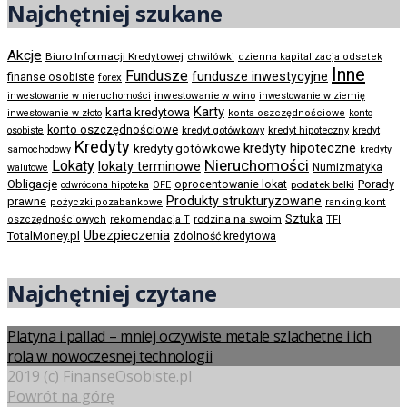
Najchętniej szukane
Akcje
Biuro Informacji Kredytowej
chwilówki
dzienna kapitalizacja odsetek
Inne
Fundusze
fundusze inwestycyjne
finanse osobiste
forex
inwestowanie w wino
inwestowanie w nieruchomości
inwestowanie w ziemię
Karty
karta kredytowa
inwestowanie w złoto
konta oszczędnościowe
konto
konto oszczędnościowe
kredyt gotówkowy
osobiste
kredyt hipoteczny
kredyt
Kredyty
kredyty hipoteczne
kredyty gotówkowe
samochodowy
kredyty
Nieruchomości
Lokaty
lokaty terminowe
Numizmatyka
walutowe
Obligacje
Porady
oprocentowanie lokat
podatek belki
odwrócona hipoteka
OFE
Produkty strukturyzowane
prawne
pożyczki pozabankowe
ranking kont
Sztuka
rodzina na swoim
oszczędnościowych
rekomendacja T
TFI
Ubezpieczenia
TotalMoney.pl
zdolność kredytowa
Najchętniej czytane
Platyna i pallad – mniej oczywiste metale szlachetne i ich
rola w nowoczesnej technologii
2019 (c) FinanseOsobiste.pl
Powrót na górę