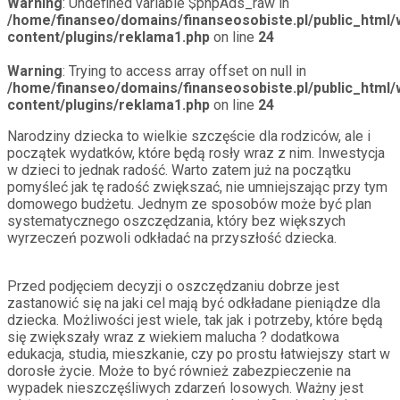
Warning
: Undefined variable $phpAds_raw in
/home/finanseo/domains/finanseosobiste.pl/public_html/
content/plugins/reklama1.php
on line
24
Warning
: Trying to access array offset on null in
/home/finanseo/domains/finanseosobiste.pl/public_html/
content/plugins/reklama1.php
on line
24
Narodziny dziecka to wielkie szczęście dla rodziców, ale i
początek wydatków, które będą rosły wraz z nim. Inwestycja
w dzieci to jednak radość. Warto zatem już na początku
pomyśleć jak tę radość zwiększać, nie umniejszając przy tym
domowego budżetu. Jednym ze sposobów może być plan
systematycznego oszczędzania, który bez większych
wyrzeczeń pozwoli odkładać na przyszłość dziecka.
Przed podjęciem decyzji o oszczędzaniu dobrze jest
zastanowić się na jaki cel mają być odkładane pieniądze dla
dziecka. Możliwości jest wiele, tak jak i potrzeby, które będą
się zwiększały wraz z wiekiem malucha ? dodatkowa
edukacja, studia, mieszkanie, czy po prostu łatwiejszy start w
dorosłe życie. Może to być również zabezpieczenie na
wypadek nieszczęśliwych zdarzeń losowych. Ważny jest