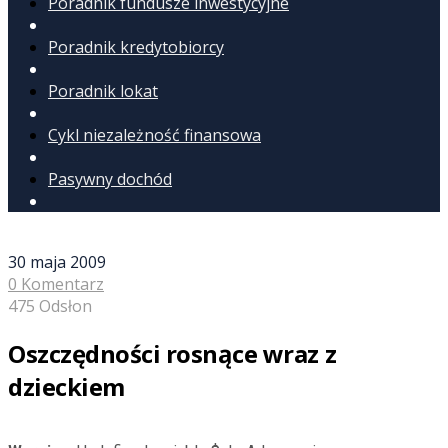
Poradnik fundusze inwestycyjne
Poradnik kredytobiorcy
Poradnik lokat
Cykl niezależność finansowa
Pasywny dochód
30 maja 2009
0 Komentarz
475 Odsłon
Oszczędności rosnące wraz z
dzieckiem