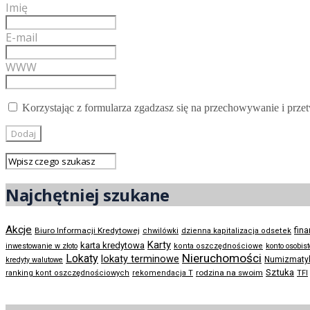
Imię
E-mail
WWW
Korzystając z formularza zgadzasz się na przechowywanie i prze
Najchętniej szukane
Akcje
Biuro Informacji Kredytowej
fin
chwilówki
dzienna kapitalizacja odsetek
Karty
karta kredytowa
inwestowanie w złoto
konta oszczędnościowe
konto osobis
Nieruchomości
Lokaty
lokaty terminowe
Numizmaty
kredyty walutowe
Sztuka
rodzina na swoim
ranking kont oszczędnościowych
rekomendacja T
TFI