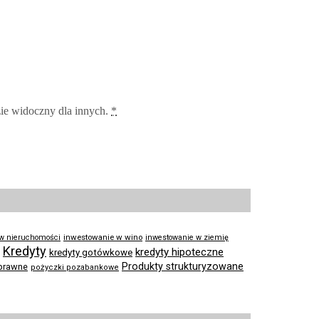
zie widoczny dla innych.
*
inwestowanie w wino
 w nieruchomości
inwestowanie w ziemię
Kredyty
kredyty hipoteczne
kredyty gotówkowe
Produkty strukturyzowane
prawne
pożyczki pozabankowe