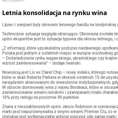
469 Odsłon
Letnia konsolidacja na rynku wina
Lipiec i sierpień były okresem leniwego handlu na londyńskiej 
Technicznie sytuacja wygląda obiecująco. Obroniona została li
opinii ekspertów jest to sytuacja typowa dla okresu letniego
„Z informacji, które uzyskaliśmy podczas niedawnego spotkani
Polska jest jednym z ostatnich miejsc w europie wschodniej gd
– Doświadczenie rynku węgierskiego, ukraińskiego czy krajów
wzrost zainteresowania” – dodaje Iwański.
Nowością jest Liv ex Claret Chip – nowy indeks, którego noto
które w skali Roberta Parkera w okresie ostatnich 15 lat uzys
narzędziem skierowanym do inwestorów instytucjonalnych, gdyż
W obrocie dominowały wina z rejonu Bordeaux, które w stosun
zainteresowanie winami reńskimi i szampanami miało charakte
16% przy ratingu na poziomie 90 punktów.
Znana z nieszablonowych opinii Jancis Robinson w comiesięczn
marki jest nieporównywalna z innymi winami Premier Cru, co
chińskiej jest wytłumaczalne jedynie poprzez siłę samej marki