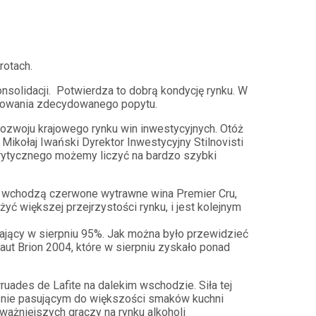
brotach.
nsolidacji. Potwierdza to dobrą kondycję rynku. W
budowania zdecydowanego popytu.
rozwoju krajowego rynku win inwestycyjnych. Otóż
ikołaj Iwański Dyrektor Inwestycyjny Stilnovisti
krytycznego możemy liczyć na bardzo szybki
su wchodzą czerwone wytrawne wina Premier Cru,
yć większej przejrzystości rynku, i jest kolejnym
ający w sierpniu 95%. Jak można było przewidzieć
ut Brion 2004, które w sierpniu zyskało ponad
ades de Lafite na dalekim wschodzie. Siła tej
e nie pasującym do większości smaków kuchni
ważniejszych graczy na rynku alkoholi