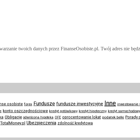
twarzanie twoich danych przez FinanseOsobiste.pl. Twój adres nie będ
Inne
Fundusze
fundusze inwestycyjne
anse osobiste
forex
inwestowanie
konto oszczędnościowe
kredyt gotówkowy
te
kredyt hipoteczny
kredyt samochodowy
Obligacje
Porady 
ka
oprocentowanie lokat
podatek belki
odwrócona hipoteka
OFE
Ubezpieczenia
TotalMoney.pl
zdolność kredytowa