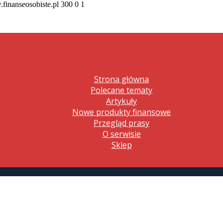
.finanseosobiste.pl
300
0
1
Strona główna
Polecane tematy
Artykuły
Nowe produkty finansowe
Przegląd prasy
O serwisie
Sklep