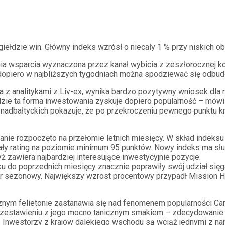
giełdzie win. Główny indeks wzrósł o niecały 1 % przy niskich o
nia wsparcia wyznaczona przez kanał wybicia z zeszłorocznej ko
, i dopiero w najbliższych tygodniach można spodziewać się od
a z analitykami z Liv-ex, wynika bardzo pozytywny wniosek dla 
zie ta forma inwestowania zyskuje dopiero popularność – mówi M
 nadbałtyckich pokazuje, że po przekroczeniu pewnego punktu 
wanie rozpoczęto na przełomie letnich miesięcy. W skład indek
kały rating na poziomie minimum 95 punktów. Nowy indeks ma służ
 zawiera najbardziej interesujące inwestycyjnie pozycje.
ku do poprzednich miesięcy znacznie poprawiły swój udział sięg
r sezonowy. Największy wzrost procentowy przypadł Mission Ha
ym felietonie zastanawia się nad fenomenem popularności Carru
 w zestawieniu z jego mocno tanicznym smakiem – zdecydowani
. Inwestorzy z krajów dalekiego wschodu są wciąż jednymi z naj