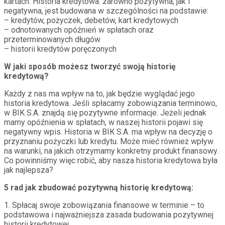
kartach. Historia kredytowa: zarówno pozytywna, jak i
negatywna, jest budowana w szczególności na podstawie:
– kredytów, pożyczek, debetów, kart kredytowych
– odnotowanych opóźnień w spłatach oraz
przeterminowanych długów
– historii kredytów poręczonych
W jaki sposób możesz tworzyć swoją historię
kredytową?
Każdy z nas ma wpływ na to, jak będzie wyglądać jego
historia kredytowa. Jeśli spłacamy zobowiązania terminowo,
w BIK S.A. znajdą się pozytywne informacje. Jeżeli jednak
mamy opóźnienia w spłatach, w naszej historii pojawi się
negatywny wpis. Historia w BIK S.A. ma wpływ na decyzję o
przyznaniu pożyczki lub kredytu. Może mieć również wpływ
na warunki, na jakich otrzymamy konkretny produkt finansowy.
Co powinniśmy więc robić, aby nasza historia kredytowa była
jak najlepsza?
5 rad jak zbudować pozytywną historię kredytową:
1. Spłacaj swoje zobowiązania finansowe w terminie – to
podstawowa i najważniejsza zasada budowania pozytywnej
historii kredytowej.