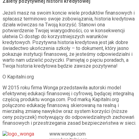
Zalety pozytywnej historii kredytowej
Jeżeli masz na swoim koncie wiele produktów finansowych i
spłacasz terminowo swoje zobowiązania, historia kredytowa
działa wówczas na Twoją korzyść. Stanowi ona
potwierdzenie Twojej wiarygodności, co w konsekwencji
ułatwia Ci dostęp do korzystniejszych warunków
kredytowych. Pozytywna historia kredytowa jest jak dobre
świadectwo ukończenia szkoły – to dokument, który jasno
pokazuje instytucji finansowej, że jesteśmy odpowiedzialni i
warto nam udzielić pożyczki. Pamiętaj o pięciu poradach, a
Twoja historia kredytowa będzie zawsze pozytywna!
O Kapitalni.org
W 2015 roku firma Wonga przedstawiła autorski model
efektywnej edukacji finansowej i cyfrowej, będącej integralną
częścią produktu wonga.com. Pod marką Kapitalni.org
połączono edukację finansową skierowaną na realną i
mierzalną zmianę nawyków oraz system korzyści (niższe
ceny pożyczek) motywujący do odpowiedzialnych zachowań
finansowych i przestrzegania zasad bezpieczeństwa w sieci.
www.wonga.com