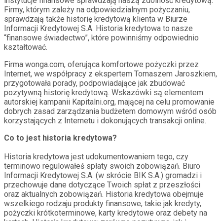
instytucje finansowe sprawdzają naszą zdolność kredytową.
Firmy, którym zależy na odpowiedzialnym pożyczaniu,
sprawdzają także historię kredytową klienta w Biurze
Informacji Kredytowej S.A. Historia kredytowa to nasze
“finansowe świadectwo”, które powinniśmy odpowiednio
kształtować.
Firma wonga.com, oferująca komfortowe pożyczki przez
Internet, we współpracy z ekspertem Tomaszem Jaroszkiem,
przygotowała porady, podpowiadające jak zbudować
pozytywną historię kredytową. Wskazówki są elementem
autorskiej kampanii Kapitalni.org, mającej na celu promowanie
dobrych zasad zarządzania budżetem domowym wśród osób
korzystających z Internetu i dokonujących transakcji online.
Co to jest historia kredytowa?
Historia kredytowa jest udokumentowaniem tego, czy
terminowo regulowałeś spłaty swoich zobowiązań. Biuro
Informacji Kredytowej S.A. (w skrócie BIK S.A.) gromadzi i
przechowuje dane dotyczące Twoich spłat z przeszłości
oraz aktualnych zobowiązań. Historia kredytowa obejmuje
wszelkiego rodzaju produkty finansowe, takie jak kredyty,
pożyczki krótkoterminowe, karty kredytowe oraz debety na