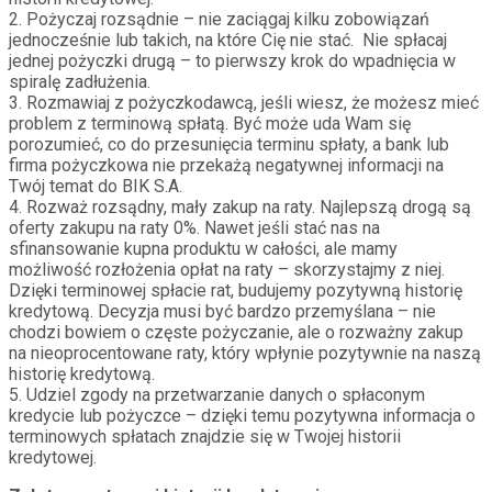
2. Pożyczaj rozsądnie – nie zaciągaj kilku zobowiązań
jednocześnie lub takich, na które Cię nie stać. Nie spłacaj
jednej pożyczki drugą – to pierwszy krok do wpadnięcia w
spiralę zadłużenia.
3. Rozmawiaj z pożyczkodawcą, jeśli wiesz, że możesz mieć
problem z terminową spłatą. Być może uda Wam się
porozumieć, co do przesunięcia terminu spłaty, a bank lub
firma pożyczkowa nie przekażą negatywnej informacji na
Twój temat do BIK S.A.
4. Rozważ rozsądny, mały zakup na raty. Najlepszą drogą są
oferty zakupu na raty 0%. Nawet jeśli stać nas na
sfinansowanie kupna produktu w całości, ale mamy
możliwość rozłożenia opłat na raty – skorzystajmy z niej.
Dzięki terminowej spłacie rat, budujemy pozytywną historię
kredytową. Decyzja musi być bardzo przemyślana – nie
chodzi bowiem o częste pożyczanie, ale o rozważny zakup
na nieoprocentowane raty, który wpłynie pozytywnie na naszą
historię kredytową.
5. Udziel zgody na przetwarzanie danych o spłaconym
kredycie lub pożyczce – dzięki temu pozytywna informacja o
terminowych spłatach znajdzie się w Twojej historii
kredytowej.