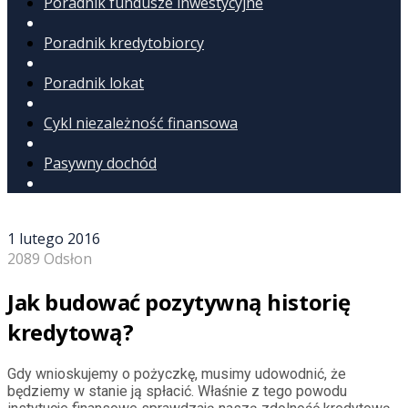
Poradnik fundusze inwestycyjne
Poradnik kredytobiorcy
Poradnik lokat
Cykl niezależność finansowa
Pasywny dochód
1 lutego 2016
2089 Odsłon
Jak budować pozytywną historię
kredytową?
Gdy wnioskujemy o pożyczkę, musimy udowodnić, że
będziemy w stanie ją spłacić. Właśnie z tego powodu