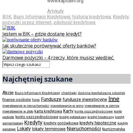
www.kapitalni.org
Artykuły
BIIK
,
Biuro Informacji Kredytowej
,
historia kredytowa
,
Kredyty
,
pożyczki przez internet
,
zdolność kredytowa
Jestem w BIK – gdzie dostanę kredyt?
Jak skutecznie porównywać oferty banków?
Darmowe pożyczki – 4 rzeczy, które musisz wiedzieć.
Najchętniej szukane
Akcje
Biuro Informacji Kredytowej
chwilówki
dzienna kapitalizacja odsetek
Inne
Fundusze
fundusze inwestycyjne
finanse osobiste
forex
inwestowanie w wino
inwestowanie w nieruchomości
inwestowanie w ziemię
Karty
karta kredytowa
inwestowanie w złoto
konta oszczędnościowe
konto
konto oszczędnościowe
kredyt gotówkowy
osobiste
kredyt hipoteczny
kredyt
Kredyty
kredyty hipoteczne
kredyty gotówkowe
samochodowy
kredyty
Nieruchomości
Lokaty
lokaty terminowe
Numizmatyka
walutowe