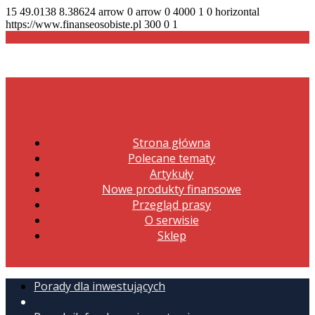
15
49.0138
8.38624
arrow
0
arrow
0
4000
1
0
horizontal
https://www.finanseosobiste.pl
300
0
1
Strona główna
Polecane tematy
Artykuły
Nowe produkty finansowe
Przegląd prasy
O serwisie
Sklep
Porady dla inwestujących