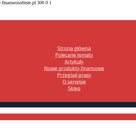
.finanseosobiste.pl
300
0
1
Strona główna
Polecane tematy
Artykuły
Nowe produkty finansowe
Przegląd prasy
O serwisie
Sklep