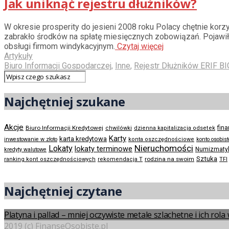
Jak uniknąć rejestru dłużników?
W okresie prosperity do jesieni 2008 roku Polacy chętnie kor
zabrakło środków na spłatę miesięcznych zobowiązań. Pojawiły 
obsługi firmom windykacyjnym.
Czytaj więcej
Artykuły
Biuro Informacji Gospodarczej
,
Inne
,
Rejestr Dłużników ERIF BI
Najchętniej szukane
Akcje
Biuro Informacji Kredytowej
fin
chwilówki
dzienna kapitalizacja odsetek
Karty
karta kredytowa
inwestowanie w złoto
konta oszczędnościowe
konto osobis
Nieruchomości
Lokaty
lokaty terminowe
Numizmaty
kredyty walutowe
Sztuka
rodzina na swoim
ranking kont oszczędnościowych
rekomendacja T
TFI
Najchętniej czytane
Platyna i pallad – mniej oczywiste metale szlachetne i ich rol
2019 (c) FinanseOsobiste.pl