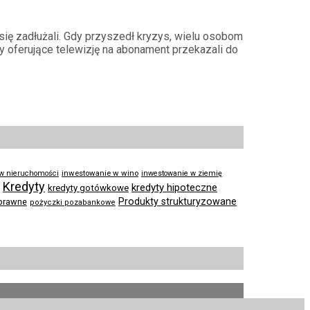
się zadłużali. Gdy przyszedł kryzys, wielu osobom
my oferujące telewizję na abonament przekazali do
inwestowanie w wino
 w nieruchomości
inwestowanie w ziemię
Kredyty
kredyty hipoteczne
kredyty gotówkowe
Produkty strukturyzowane
prawne
pożyczki pozabankowe