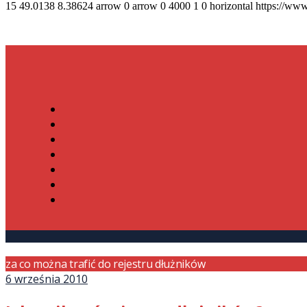
15
49.0138
8.38624
arrow
0
arrow
0
4000
1
0
horizontal
https://www
za co można trafić do rejestru dłużników
6 września 2010