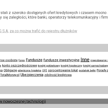
zystali z szeroko dostępnych ofert kredytowych i czasem mocno 
się zaległości, które banki, operatorzy telekomunikacyjny i fir
G S.A
,
za co można trafić do rejestru dłużników
Inne
Fundusze
fundusze inwestycyjne
anse osobiste
forex
inwestowanie
konto oszczędnościowe
kredyt gotówkowy
te
kredyt hipoteczny
kredyt samochodowy
Obligacje
Porady 
ka
oprocentowanie lokat
podatek belki
odwrócona hipoteka
OFE
Ubezpieczenia
TotalMoney.pl
zdolność kredytowa
a w nowoczesnej technologii