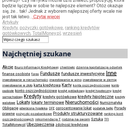
prowizji? Czy na rynku można dziś znaleźć propozycję, która
będzie łączyła w sobie te najlepsze element? Otóż okazuje
się, że… tak! Jednak z wyborem najlepszej oferty wcale nie
jest tak łatwo…
Czytaj więcej
Artykuły
Kredyty
,
pożyczki gotówkowe
,
ranking kredytów
gotówkowych
,
TotalMoney.pl
,
wrzesień
Najchętniej szukane
Akcje
Biuro Informacji Kredytowej
chwilówki
dzienna kapitalizacja odsetek
Inne
Fundusze
fundusze inwestycyjne
finanse osobiste
forex
inwestowanie w wino
inwestowanie w nieruchomości
inwestowanie w ziemię
Karty
karta kredytowa
inwestowanie w złoto
konta oszczędnościowe
konto
konto oszczędnościowe
kredyt gotówkowy
osobiste
kredyt hipoteczny
kredyt
Kredyty
kredyty hipoteczne
kredyty gotówkowe
samochodowy
kredyty
Nieruchomości
Lokaty
lokaty terminowe
Numizmatyka
walutowe
Obligacje
Porady
oprocentowanie lokat
podatek belki
odwrócona hipoteka
OFE
Produkty strukturyzowane
prawne
pożyczki pozabankowe
ranking kont
Sztuka
rodzina na swoim
oszczędnościowych
rekomendacja T
TFI
Ubezpieczenia
TotalMoney.pl
zdolność kredytowa