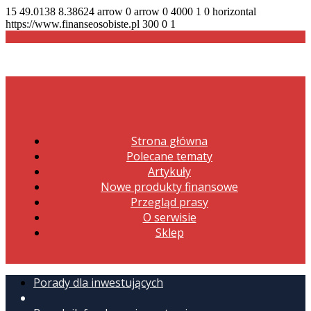
15
49.0138
8.38624
arrow
0
arrow
0
4000
1
0
horizontal
https://www.finanseosobiste.pl
300
0
1
Strona główna
Polecane tematy
Artykuły
Nowe produkty finansowe
Przegląd prasy
O serwisie
Sklep
Porady dla inwestujących