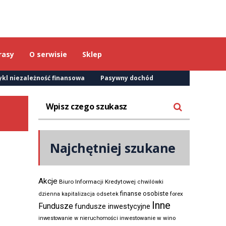
rasy
O serwisie
Sklep
ykl niezależność finansowa
Pasywny dochód
Najchętniej szukane
Akcje
Biuro Informacji Kredytowej
chwilówki
finanse osobiste
forex
dzienna kapitalizacja odsetek
Inne
Fundusze
fundusze inwestycyjne
inwestowanie w wino
inwestowanie w nieruchomości