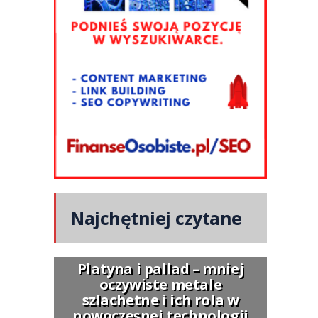
Najchętniej czytane
Platyna i pallad – mniej
oczywiste metale
szlachetne i ich rola w
nowoczesnej technologii