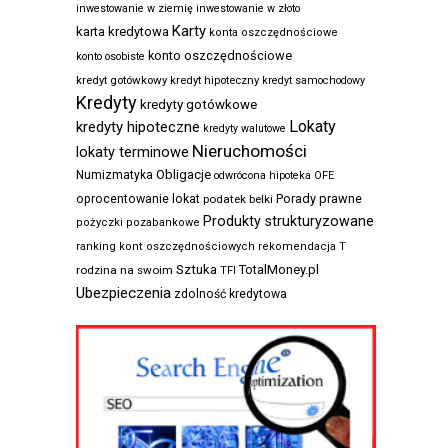
inwestowanie w ziemię
inwestowanie w złoto
Karty
karta kredytowa
konta oszczędnościowe
konto oszczędnościowe
konto osobiste
kredyt gotówkowy
kredyt hipoteczny
kredyt samochodowy
Kredyty
kredyty gotówkowe
Lokaty
kredyty hipoteczne
kredyty walutowe
Nieruchomości
lokaty terminowe
Obligacje
Numizmatyka
odwrócona hipoteka
OFE
Porady prawne
oprocentowanie lokat
podatek belki
Produkty strukturyzowane
pożyczki pozabankowe
ranking kont oszczędnościowych
rekomendacja T
Sztuka
TotalMoney.pl
rodzina na swoim
TFI
Ubezpieczenia
zdolność kredytowa