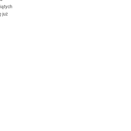
iątych
 już