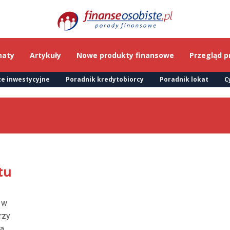
maty
Artykuły
Nowe produkty finansowe
Przegląd p
e inwestycyjne
Poradnik kredytobiorcy
Poradnik lokat
C
tu
 w
rzy
sa