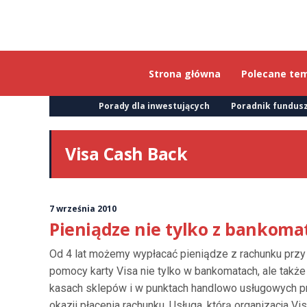
Strona główna
Polecane te
Porady dla inwestujących
Poradnik fundusz
Visa Cash Back
7 września 2010
Pieniądze nie tylko z bankoma
Od 4 lat możemy wypłacać pieniądze z rachunku przy
pomocy karty Visa nie tylko w bankomatach, ale także
kasach sklepów i w punktach handlowo usługowych p
okazji płacenia rachunku. Usługa, którą organizacja Vi