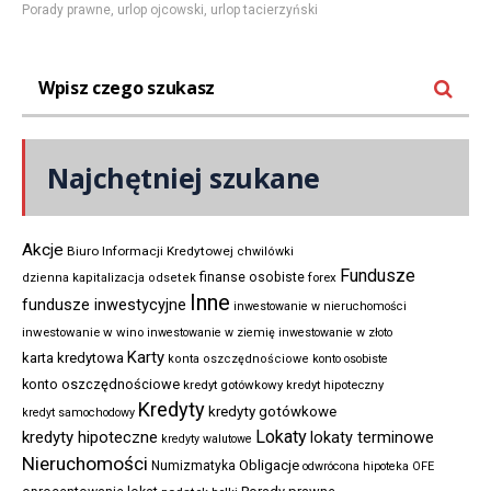
Porady prawne
,
urlop ojcowski
,
urlop tacierzyński
Najchętniej szukane
Akcje
Biuro Informacji Kredytowej
chwilówki
Fundusze
finanse osobiste
forex
dzienna kapitalizacja odsetek
Inne
fundusze inwestycyjne
inwestowanie w nieruchomości
inwestowanie w wino
inwestowanie w ziemię
inwestowanie w złoto
Karty
karta kredytowa
konta oszczędnościowe
konto osobiste
konto oszczędnościowe
kredyt gotówkowy
kredyt hipoteczny
Kredyty
kredyty gotówkowe
kredyt samochodowy
Lokaty
kredyty hipoteczne
lokaty terminowe
kredyty walutowe
Nieruchomości
Obligacje
Numizmatyka
odwrócona hipoteka
OFE