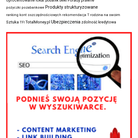
Porady prawne
oprocentowanie lokat
podatek belki
Produkty strukturyzowane
pożyczki pozabankowe
rodzina na swoim
ranking kont oszczędnościowych
rekomendacja T
Ubezpieczenia
Sztuka
TotalMoney.pl
zdolność kredytowa
TFI