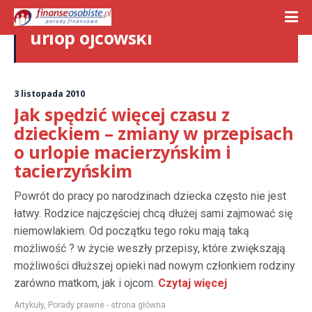
urlop ojcowski
3 listopada 2010
Jak spędzić więcej czasu z
dzieckiem – zmiany w przepisach
o urlopie macierzyńskim i
tacierzyńskim
Powrót do pracy po narodzinach dziecka często nie jest
łatwy. Rodzice najczęściej chcą dłużej sami zajmować się
niemowlakiem. Od początku tego roku mają taką
możliwość ? w życie weszły przepisy, które zwiększają
możliwości dłuższej opieki nad nowym członkiem rodziny
zarówno matkom, jak i ojcom.
Czytaj więcej
Artykuły
,
Porady prawne - strona główna