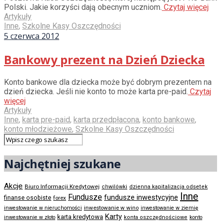
Polski. Jakie korzyści dają obecnym uczniom.
Czytaj więcej
Artykuły
Inne
,
Szkolne Kasy Oszczędności
5 czerwca 2012
Bankowy prezent na Dzień Dziecka
Konto bankowe dla dziecka może być dobrym prezentem na
dzień dziecka. Jeśli nie konto to może karta pre-paid.
Czytaj
więcej
Artykuły
Inne
,
karta pre-paid
,
karta przedpłacona
,
konto bankowe
,
konto młodzieżowe
,
Szkolne Kasy Oszczędności
Najchętniej szukane
Akcje
Biuro Informacji Kredytowej
chwilówki
dzienna kapitalizacja odsetek
Inne
Fundusze
fundusze inwestycyjne
finanse osobiste
forex
inwestowanie w wino
inwestowanie w nieruchomości
inwestowanie w ziemię
Karty
karta kredytowa
inwestowanie w złoto
konta oszczędnościowe
konto