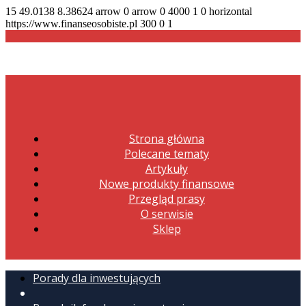
15
49.0138
8.38624
arrow
0
arrow
0
4000
1
0
horizontal
https://www.finanseosobiste.pl
300
0
1
Strona główna
Polecane tematy
Artykuły
Nowe produkty finansowe
Przegląd prasy
O serwisie
Sklep
Porady dla inwestujących