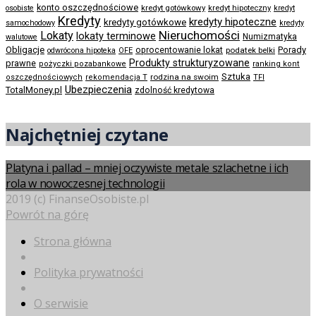
konto oszczędnościowe
kredyt gotówkowy
osobiste
kredyt hipoteczny
kredyt
Kredyty
kredyty hipoteczne
kredyty gotówkowe
samochodowy
kredyty
Nieruchomości
Lokaty
lokaty terminowe
Numizmatyka
walutowe
Obligacje
Porady
oprocentowanie lokat
podatek belki
odwrócona hipoteka
OFE
Produkty strukturyzowane
prawne
pożyczki pozabankowe
ranking kont
Sztuka
rodzina na swoim
oszczędnościowych
rekomendacja T
TFI
Ubezpieczenia
TotalMoney.pl
zdolność kredytowa
Najchętniej czytane
Platyna i pallad – mniej oczywiste metale szlachetne i ich
rola w nowoczesnej technologii
2019 (c) FinanseOsobiste.pl
Powrót na górę
Strona główna
Polityka prywatności
O serwisie