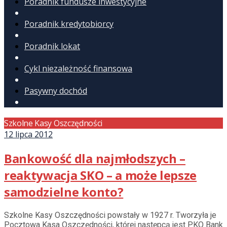
Poradnik fundusze inwestycyjne
Poradnik kredytobiorcy
Poradnik lokat
Cykl niezależność finansowa
Pasywny dochód
Szkolne Kasy Oszczędności
12 lipca 2012
Bankowość dla najmłodszych –
reaktywacja SKO – a może lepsze
samodzielne konto?
Szkolne Kasy Oszczędności powstały w 1927 r. Tworzyła je
Pocztowa Kasa Oszczędności, której następcą jest PKO Bank