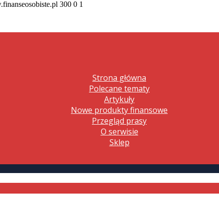
.finanseosobiste.pl
300
0
1
Strona główna
Polecane tematy
Artykuły
Nowe produkty finansowe
Przegląd prasy
O serwisie
Sklep