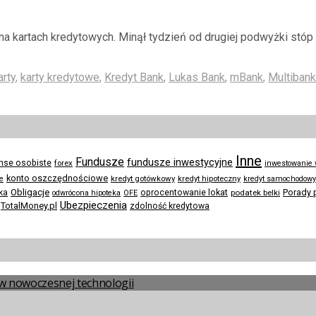
na kartach kredytowych. Minął tydzień od drugiej podwyżki stóp
arty
,
karty kredytowe
,
Kredyt Bank
,
Lukas Bank
,
mBank
,
Multibank
Inne
Fundusze
fundusze inwestycyjne
anse osobiste
forex
inwestowanie
konto oszczędnościowe
kredyt gotówkowy
te
kredyt hipoteczny
kredyt samochodowy
Obligacje
Porady 
ka
oprocentowanie lokat
podatek belki
odwrócona hipoteka
OFE
Ubezpieczenia
TotalMoney.pl
zdolność kredytowa
a w nowoczesnej technologii