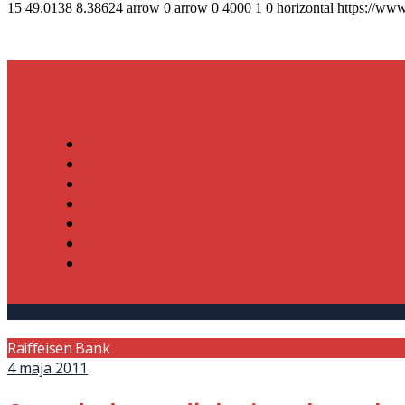
15
49.0138
8.38624
arrow
0
arrow
0
4000
1
0
horizontal
https://www
Raiffeisen Bank
4 maja 2011