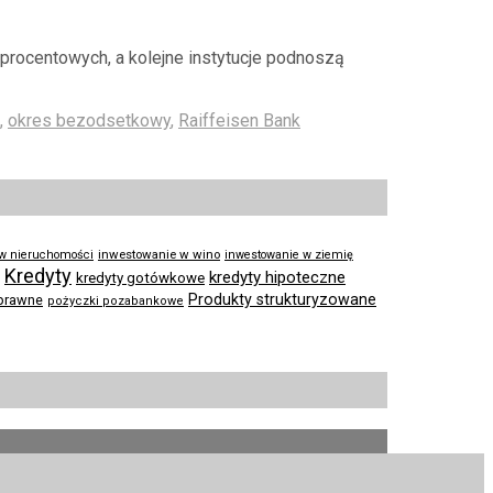
 procentowych, a kolejne instytucje podnoszą
,
okres bezodsetkowy
,
Raiffeisen Bank
inwestowanie w wino
 w nieruchomości
inwestowanie w ziemię
Kredyty
kredyty hipoteczne
kredyty gotówkowe
Produkty strukturyzowane
prawne
pożyczki pozabankowe