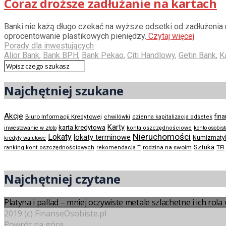
Coraz droższe zadłużanie na kartach
Banki nie każą długo czekać na wyższe odsetki od zadłużenia 
oprocentowanie plastikowych pieniędzy.
Czytaj więcej
Porady dla inwestujących
Alior Bank
,
Bank BPH
,
Bank Pekao
,
Citi Handlowy
,
Getin Bank
,
K
Najchętniej szukane
Akcje
Biuro Informacji Kredytowej
fin
chwilówki
dzienna kapitalizacja odsetek
Karty
karta kredytowa
inwestowanie w złoto
konta oszczędnościowe
konto osobis
Nieruchomości
Lokaty
lokaty terminowe
Numizmaty
kredyty walutowe
Sztuka
rodzina na swoim
ranking kont oszczędnościowych
rekomendacja T
TFI
Najchętniej czytane
Platyna i pallad – mniej oczywiste metale szlachetne i ich rol
2019 (c) FinanseOsobiste.pl
Powrót na górę