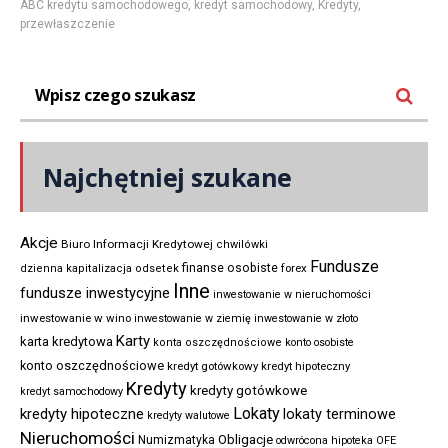
ABC kredytu samochodowego
,
kredyt samochodowy
,
Kredyty
,
przewłaszczenie
Najchętniej szukane
Akcje
Biuro Informacji Kredytowej
chwilówki
Fundusze
finanse osobiste
forex
dzienna kapitalizacja odsetek
Inne
fundusze inwestycyjne
inwestowanie w nieruchomości
inwestowanie w wino
inwestowanie w ziemię
inwestowanie w złoto
Karty
karta kredytowa
konta oszczędnościowe
konto osobiste
konto oszczędnościowe
kredyt gotówkowy
kredyt hipoteczny
Kredyty
kredyty gotówkowe
kredyt samochodowy
Lokaty
kredyty hipoteczne
lokaty terminowe
kredyty walutowe
Nieruchomości
Obligacje
Numizmatyka
odwrócona hipoteka
OFE