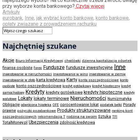
najlepszego wyboru? Na co koniecznie trzeba zwrócić uwagę
przy wyborze konta bankowego?
Czytaj więcej
Artykuły
eurobank
,
Inne
,
jak wybrać konto bankowe
,
konto bankowe
,
opłaty związane z prowadzeniem rachunku
Najchętniej szukane
Akcje
Biuro Informacji Kredytowej
chwilówki
dzienna kapitalizacja odsetek
Inne
Fundusze
fundusze inwestycyjne
finanse osobiste
forex
inwestowanie w wino
inwestowanie w nieruchomości
inwestowanie w ziemię
Karty
karta kredytowa
inwestowanie w złoto
konta oszczędnościowe
konto
konto oszczędnościowe
kredyt gotówkowy
osobiste
kredyt hipoteczny
kredyt
Kredyty
kredyty hipoteczne
kredyty gotówkowe
samochodowy
kredyty
Nieruchomości
Lokaty
lokaty terminowe
Numizmatyka
walutowe
Obligacje
Porady
oprocentowanie lokat
podatek belki
odwrócona hipoteka
OFE
Produkty strukturyzowane
prawne
pożyczki pozabankowe
ranking kont
Sztuka
rodzina na swoim
oszczędnościowych
rekomendacja T
TFI
Ubezpieczenia
TotalMoney.pl
zdolność kredytowa