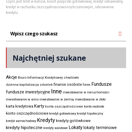
czym jest limit w koncie
,
koszt pożyczki gotówkowej
,
kredyt odnawialny
,
kredyt w rachunku oszczędnościowo-rozliczeniowym
,
odnowienie
kredytu
Najchętniej szukane
Akcje
Biuro Informacji Kredytowej
chwilówki
Fundusze
finanse osobiste
forex
dzienna kapitalizacja odsetek
Inne
fundusze inwestycyjne
inwestowanie w nieruchomości
inwestowanie w wino
inwestowanie w ziemię
inwestowanie w złoto
Karty
karta kredytowa
konta oszczędnościowe
konto osobiste
konto oszczędnościowe
kredyt gotówkowy
kredyt hipoteczny
Kredyty
kredyty gotówkowe
kredyt samochodowy
Lokaty
kredyty hipoteczne
lokaty terminowe
kredyty walutowe