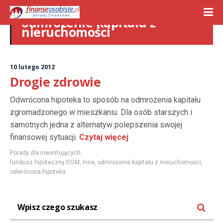
odmrożenie kapitału z
nieruchomości
10 lutego 2012
Drogie zdrowie
Odwrócona hipoteka to sposób na odmrożenia kapitału
zgromadzonego w mieszkaniu. Dla osób starszych i
samotnych jedna z alternatyw polepszenia swojej
finansowej sytuacji.
Czytaj więcej
Porady dla inwestujących
fundusz hipoteczny DOM
,
Inne
,
odmrożenie kapitału z nieruchomości
,
odwrócona hipoteka