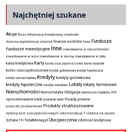
Najchętniej szukane
Akcje
Biuro Informacji Kredytowej
chwilówki
Fundusze
finanse osobiste
forex
dzienna kapitalizacja odsetek
Inne
fundusze inwestycyjne
inwestowanie w nieruchomości
inwestowanie w wino
inwestowanie w ziemię
inwestowanie w złoto
Karty
karta kredytowa
konta oszczędnościowe
konto osobiste
konto oszczędnościowe
kredyt gotówkowy
kredyt hipoteczny
Kredyty
kredyty gotówkowe
kredyt samochodowy
Lokaty
kredyty hipoteczne
lokaty terminowe
kredyty walutowe
Nieruchomości
Obligacje
Numizmatyka
odwrócona hipoteka
OFE
Porady prawne
oprocentowanie lokat
podatek belki
Produkty strukturyzowane
pożyczki pozabankowe
rodzina na swoim
ranking kont oszczędnościowych
rekomendacja T
Ubezpieczenia
Sztuka
TotalMoney.pl
zdolność kredytowa
TFI