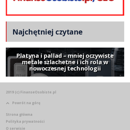
Najchętniej czytane
Platyna i pallad – mniej oczywiste
metale szlachetne i ich rola w
nowoczesnej technologii
2019 (c) FinanseOsobiste.pl
Powrót na górę
Strona główna
Polityka prywatności
O serwisie