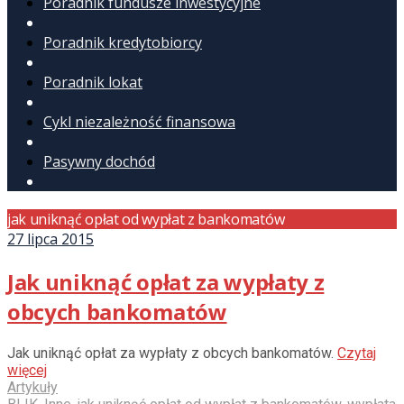
Poradnik fundusze inwestycyjne
Poradnik kredytobiorcy
Poradnik lokat
Cykl niezależność finansowa
Pasywny dochód
jak uniknąć opłat od wypłat z bankomatów
27 lipca 2015
Jak uniknąć opłat za wypłaty z
obcych bankomatów
Jak uniknąć opłat za wypłaty z obcych bankomatów.
Czytaj
więcej
Artykuły