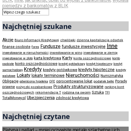
BLIK
,
Inne
,
jak uniknąć opłat od wypłat z bankomatów
,
wypłata
pieniędzy z bankomatów z BLIK
Najchętniej szukane
Akcje
Biuro Informacji Kredytowej
chwilówki
dzienna kapitalizacja odsetek
Inne
Fundusze
fundusze inwestycyjne
finanse osobiste
forex
inwestowanie w wino
inwestowanie w nieruchomości
inwestowanie w ziemię
Karty
karta kredytowa
inwestowanie w złoto
konta oszczędnościowe
konto
konto oszczędnościowe
kredyt gotówkowy
osobiste
kredyt hipoteczny
kredyt
Kredyty
kredyty hipoteczne
kredyty gotówkowe
samochodowy
kredyty
Nieruchomości
Lokaty
lokaty terminowe
Numizmatyka
walutowe
Obligacje
Porady
oprocentowanie lokat
podatek belki
odwrócona hipoteka
OFE
Produkty strukturyzowane
prawne
pożyczki pozabankowe
ranking kont
Sztuka
rodzina na swoim
oszczędnościowych
rekomendacja T
TFI
Ubezpieczenia
TotalMoney.pl
zdolność kredytowa
Najchętniej czytane
Platyna i pallad – mniej oczywiste metale szlachetne i ich