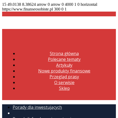
15
49.0138
8.38624
arrow
0
arrow
0
4000
1
0
horizontal
https://www.finanseosobiste.pl
300
0
1
Strona główna
Polecane tematy
Artykuły
Nowe produkty finansowe
Przegląd prasy
O serwisie
Sklep
Porady dla inwestujących