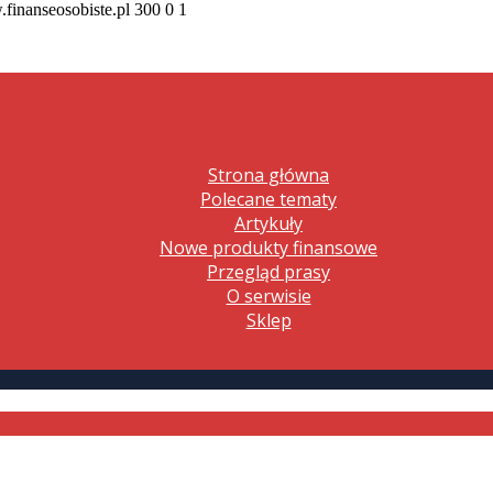
.finanseosobiste.pl
300
0
1
Strona główna
Polecane tematy
Artykuły
Nowe produkty finansowe
Przegląd prasy
O serwisie
Sklep