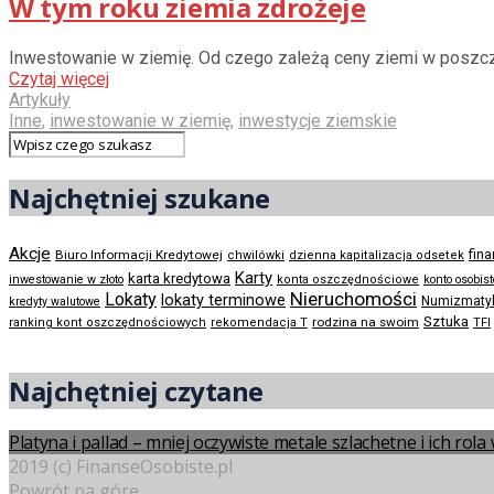
W tym roku ziemia zdrożeje
Inwestowanie w ziemię. Od czego zależą ceny ziemi w poszcze
Czytaj więcej
Artykuły
Inne
,
inwestowanie w ziemię
,
inwestycje ziemskie
Najchętniej szukane
Akcje
Biuro Informacji Kredytowej
fin
chwilówki
dzienna kapitalizacja odsetek
Karty
karta kredytowa
inwestowanie w złoto
konta oszczędnościowe
konto osobis
Nieruchomości
Lokaty
lokaty terminowe
Numizmaty
kredyty walutowe
Sztuka
rodzina na swoim
ranking kont oszczędnościowych
rekomendacja T
TFI
Najchętniej czytane
Platyna i pallad – mniej oczywiste metale szlachetne i ich rol
2019 (c) FinanseOsobiste.pl
Powrót na górę