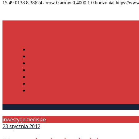
15
49.0138
8.38624
arrow
0
arrow
0
4000
1
0
horizontal
https://www
inwestycje ziemskie
23 stycznia 2012