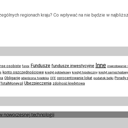
gólnych regionach kraju? Co wpływać na nie będzie w najbliższy
Inne
Fundusze
fundusze inwestycyjne
anse osobiste
forex
inwestowanie
konto oszczędnościowe
kredyt gotówkowy
te
kredyt hipoteczny
kredyt samochodowy
Obligacje
Porady 
ka
oprocentowanie lokat
podatek belki
odwrócona hipoteka
OFE
Ubezpieczenia
TotalMoney.pl
zdolność kredytowa
a w nowoczesnej technologii