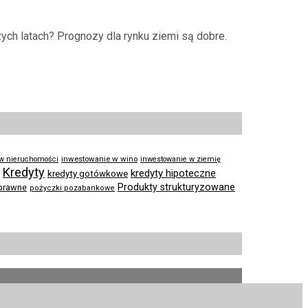
ch latach? Prognozy dla rynku ziemi są dobre.
inwestowanie w wino
 w nieruchomości
inwestowanie w ziemię
Kredyty
kredyty hipoteczne
kredyty gotówkowe
Produkty strukturyzowane
prawne
pożyczki pozabankowe