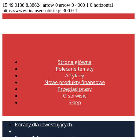
15
49.0138
8.38624
arrow
0
arrow
0
4000
1
0
horizontal
https://www.finanseosobiste.pl
300
0
1
Strona główna
Polecane tematy
Artykuły
Nowe produkty finansowe
Przegląd prasy
O serwisie
Sklep
Porady dla inwestujących