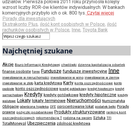
udziałów. Pierwsza połowa 2011 roku przyniosła kolejny
wzrost liczby ROR-ów klientów indywidualnych. W bankach
komercyjnych przybyło ich o ok. 800 tys.
Czytaj więcej
Porady dla inwestujących
Ekstrakonto Plus
,
ilość kont osobistych w Polsce
,
ilość
rachunków osobistych w Polsce
,
Inne
,
Toyota Bank
Najchętniej szukane
Akcje
Biuro Informacji Kredytowej
chwilówki
dzienna kapitalizacja odsetek
Inne
Fundusze
fundusze inwestycyjne
finanse osobiste
forex
inwestowanie w wino
inwestowanie w nieruchomości
inwestowanie w ziemię
Karty
karta kredytowa
inwestowanie w złoto
konta oszczędnościowe
konto
konto oszczędnościowe
kredyt gotówkowy
osobiste
kredyt hipoteczny
kredyt
Kredyty
kredyty hipoteczne
kredyty gotówkowe
samochodowy
kredyty
Nieruchomości
Lokaty
lokaty terminowe
Numizmatyka
walutowe
Obligacje
Porady
oprocentowanie lokat
podatek belki
odwrócona hipoteka
OFE
Produkty strukturyzowane
prawne
pożyczki pozabankowe
ranking kont
Sztuka
rodzina na swoim
oszczędnościowych
rekomendacja T
TFI
Ubezpieczenia
TotalMoney.pl
zdolność kredytowa