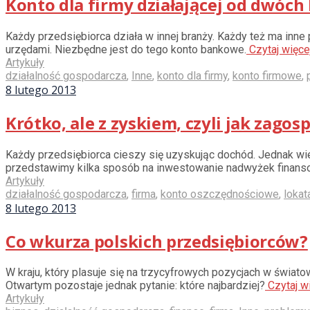
Konto dla firmy działającej od dwóch 
Każdy przedsiębiorca działa w innej branży. Każdy też ma inne
urzędami. Niezbędne jest do tego konto bankowe.
Czytaj więce
Artykuły
działalność gospodarcza
,
Inne
,
konto dla firmy
,
konto firmowe
,
8 lutego 2013
Krótko, ale z zyskiem, czyli jak zag
Każdy przedsiębiorca cieszy się uzyskując dochód. Jednak wie 
przedstawimy kilka sposób na inwestowanie nadwyżek finansow
Artykuły
działalność gospodarcza
,
firma
,
konto oszczędnościowe
,
lokat
8 lutego 2013
Co wkurza polskich przedsiębiorców?
W kraju, który plasuje się na trzycyfrowych pozycjach w świat
Otwartym pozostaje jednak pytanie: które najbardziej?
Czytaj w
Artykuły