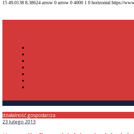
15
49.0138
8.38624
arrow
0
arrow
0
4000
1
0
horizontal
https://www
działalność gospodarcza
23 lutego 2013