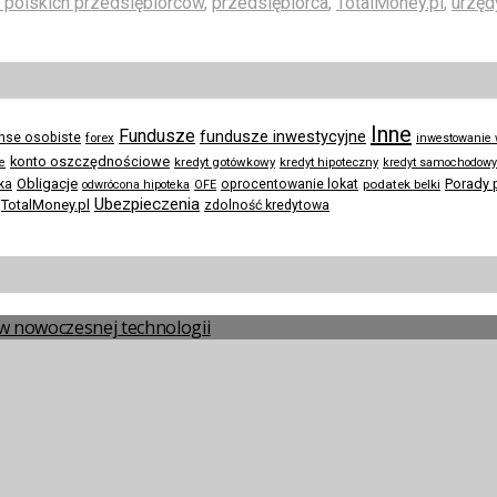
 polskich przedsiębiorców
,
przedsiębiorca
,
TotalMoney.pl
,
urzęd
Inne
Fundusze
fundusze inwestycyjne
anse osobiste
forex
inwestowanie
konto oszczędnościowe
kredyt gotówkowy
te
kredyt hipoteczny
kredyt samochodowy
Obligacje
Porady 
ka
oprocentowanie lokat
podatek belki
odwrócona hipoteka
OFE
Ubezpieczenia
TotalMoney.pl
zdolność kredytowa
a w nowoczesnej technologii