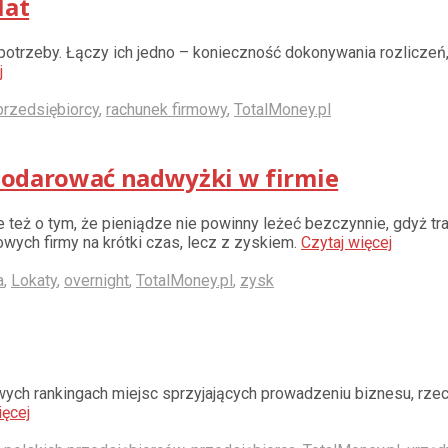
lat
 potrzeby. Łączy ich jedno – konieczność dokonywania rozliczeń
j
przedsiębiorcy
,
rachunek firmowy
,
TotalMoney.pl
ospodarować nadwyżki w firmie
też o tym, że pieniądze nie powinny leżeć bezczynnie, gdyż tra
ych firmy na krótki czas, lecz z zyskiem.
Czytaj więcej
a
,
Lokaty
,
overnight
,
TotalMoney.pl
,
zysk
owych rankingach miejsc sprzyjających prowadzeniu biznesu, rzecz
ięcej