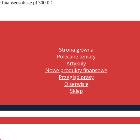
.finanseosobiste.pl
300
0
1
Strona główna
Polecane tematy
Artykuły
Nowe produkty finansowe
Przegląd prasy
O serwisie
Sklep