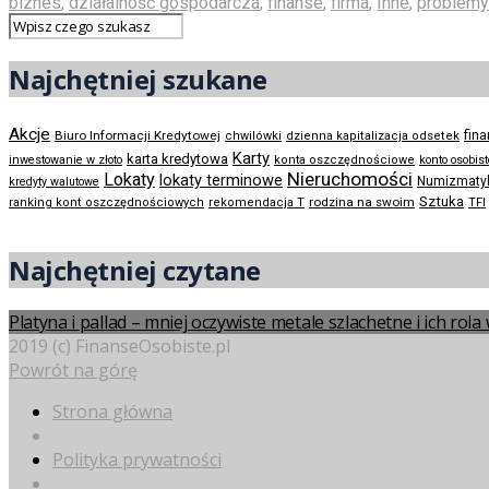
biznes
,
działalność gospodarcza
,
finanse
,
firma
,
Inne
,
problemy
Najchętniej szukane
Akcje
Biuro Informacji Kredytowej
fin
chwilówki
dzienna kapitalizacja odsetek
Karty
karta kredytowa
inwestowanie w złoto
konta oszczędnościowe
konto osobis
Nieruchomości
Lokaty
lokaty terminowe
Numizmaty
kredyty walutowe
Sztuka
rodzina na swoim
ranking kont oszczędnościowych
rekomendacja T
TFI
Najchętniej czytane
Platyna i pallad – mniej oczywiste metale szlachetne i ich rol
2019 (c) FinanseOsobiste.pl
Powrót na górę
Strona główna
Polityka prywatności