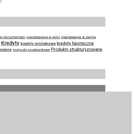
y
inwestowanie w wino
 w nieruchomości
inwestowanie w ziemię
Kredyty
kredyty hipoteczne
kredyty gotówkowe
Produkty strukturyzowane
prawne
pożyczki pozabankowe