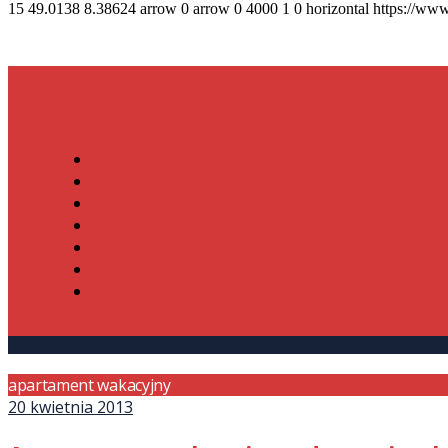
15
49.0138
8.38624
arrow
0
arrow
0
4000
1
0
horizontal
https://www
apartament wakacyjny
20 kwietnia 2013