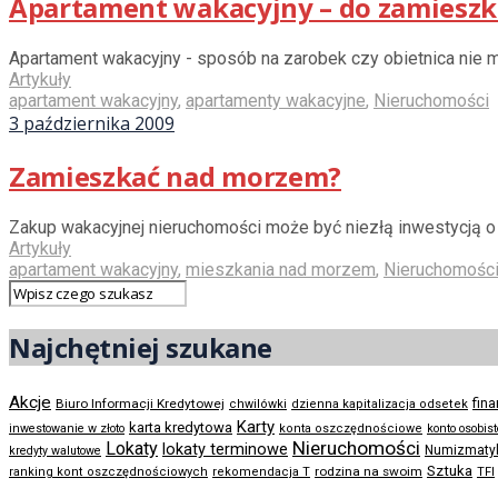
Apartament wakacyjny – do zamieszka
Apartament wakacyjny - sposób na zarobek czy obietnica nie ma
Artykuły
apartament wakacyjny
,
apartamenty wakacyjne
,
Nieruchomości
3 października 2009
Zamieszkać nad morzem?
Zakup wakacyjnej nieruchomości może być niezłą inwestycją o 
Artykuły
apartament wakacyjny
,
mieszkania nad morzem
,
Nieruchomośc
Najchętniej szukane
Akcje
Biuro Informacji Kredytowej
fin
chwilówki
dzienna kapitalizacja odsetek
Karty
karta kredytowa
inwestowanie w złoto
konta oszczędnościowe
konto osobis
Nieruchomości
Lokaty
lokaty terminowe
Numizmaty
kredyty walutowe
Sztuka
rodzina na swoim
ranking kont oszczędnościowych
rekomendacja T
TFI