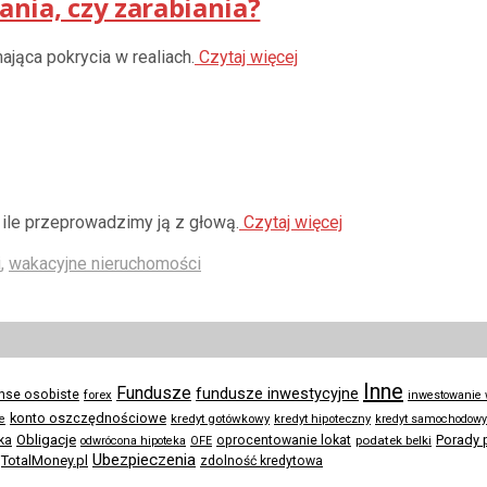
nia, czy zarabiania?
jąca pokrycia w realiach.
Czytaj więcej
ile przeprowadzimy ją z głową.
Czytaj więcej
i
,
wakacyjne nieruchomości
Inne
Fundusze
fundusze inwestycyjne
anse osobiste
forex
inwestowanie
konto oszczędnościowe
kredyt gotówkowy
te
kredyt hipoteczny
kredyt samochodowy
Obligacje
Porady 
ka
oprocentowanie lokat
podatek belki
odwrócona hipoteka
OFE
Ubezpieczenia
TotalMoney.pl
zdolność kredytowa