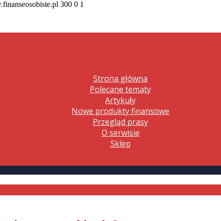
.finanseosobiste.pl
300
0
1
Strona główna
Polecane tematy
Artykuły
Nowe produkty finansowe
Przegląd prasy
O serwisie
Sklep