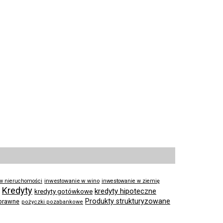
inwestowanie w wino
 w nieruchomości
inwestowanie w ziemię
Kredyty
kredyty hipoteczne
kredyty gotówkowe
Produkty strukturyzowane
prawne
pożyczki pozabankowe