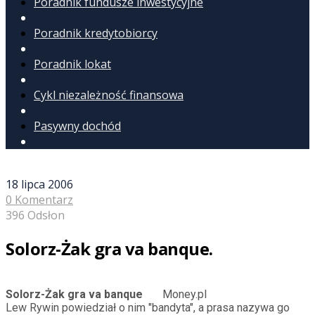
Poradnik fundusze inwestycyjne
Poradnik kredytobiorcy
Poradnik lokat
Cykl niezależność finansowa
Pasywny dochód
18 lipca 2006
0 Komentarz
396 Odsłon
Solorz-Żak gra va banque.
Solorz-Żak gra va banque
Money.pl
Lew Rywin powiedział o nim "bandyta", a prasa nazywa go