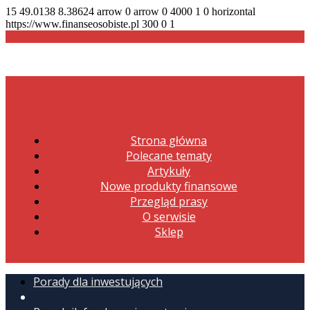
15
49.0138
8.38624
arrow
0
arrow
0
4000
1
0
horizontal
https://www.finanseosobiste.pl
300
0
1
Strona główna
Polecane tematy
Artykuły
Nowe produkty finansowe
Przegląd prasy
O serwisie
Sklep
Porady dla inwestujących