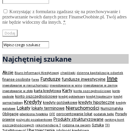
Korzystając z formularza zgadzasz się na przechowywanie i
przetwarzanie twoich danych przez FinanseOsobiste.pl. Twój adres
nie będzie widoczny dla innych.
*
Najchętniej szukane
Akcje
Biuro Informacji Kredytowej
chwilówki
dzienna kapitalizacja odsetek
Inne
Fundusze
fundusze inwestycyjne
finanse osobiste
forex
inwestowanie w wino
inwestowanie w nieruchomości
inwestowanie w ziemię
Karty
karta kredytowa
inwestowanie w złoto
konta oszczędnościowe
konto
konto oszczędnościowe
kredyt gotówkowy
osobiste
kredyt hipoteczny
kredyt
Kredyty
kredyty hipoteczne
kredyty gotówkowe
samochodowy
kredyty
Nieruchomości
Lokaty
lokaty terminowe
Numizmatyka
walutowe
Obligacje
Porady
oprocentowanie lokat
podatek belki
odwrócona hipoteka
OFE
Produkty strukturyzowane
prawne
pożyczki pozabankowe
ranking kont
Sztuka
rodzina na swoim
oszczędnościowych
rekomendacja T
TFI
Ubezpieczenia
TotalMoney.pl
zdolność kredytowa