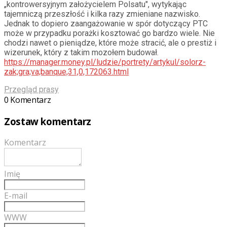
„kontrowersyjnym założycielem Polsatu", wytykając
tajemniczą przeszłość i kilka razy zmieniane nazwisko.
Jednak to dopiero zaangażowanie w spór dotyczący PTC
może w przypadku porażki kosztować go bardzo wiele. Nie
chodzi nawet o pieniądze, które może stracić, ale o prestiż i
wizerunek, który z takim mozołem budował.
https://manager.money.pl/ludzie/portrety/artykul/solorz-
zak;gra;va;banque,31,0,172063.html
Przegląd prasy
0 Komentarz
Zostaw komentarz
Komentarz
Imię
E-mail
WWW