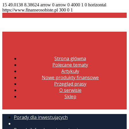
15
49.0138
8.38624
arrow
0
arrow
0
4000
1
0
horizontal
https://www.finanseosobiste.pl
300
0
1
Strona główna
Polecane tematy
Artykuły
Nowe produkty finansowe
Przegląd prasy
O serwisie
Sklep
Porady dla inwestujących