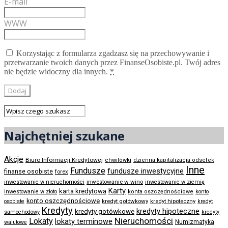
E-mail
WWW
Korzystając z formularza zgadzasz się na przechowywanie i
przetwarzanie twoich danych przez FinanseOsobiste.pl. Twój adres
nie będzie widoczny dla innych.
*
Najchętniej szukane
Akcje
Biuro Informacji Kredytowej
chwilówki
dzienna kapitalizacja odsetek
Inne
Fundusze
fundusze inwestycyjne
finanse osobiste
forex
inwestowanie w wino
inwestowanie w nieruchomości
inwestowanie w ziemię
Karty
karta kredytowa
inwestowanie w złoto
konta oszczędnościowe
konto
konto oszczędnościowe
kredyt gotówkowy
osobiste
kredyt hipoteczny
kredyt
Kredyty
kredyty hipoteczne
kredyty gotówkowe
samochodowy
kredyty
Nieruchomości
Lokaty
lokaty terminowe
Numizmatyka
walutowe