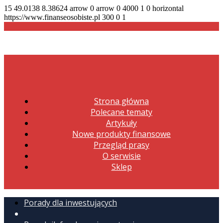
15
49.0138
8.38624
arrow
0
arrow
0
4000
1
0
horizontal
https://www.finanseosobiste.pl
300
0
1
Strona główna
Polecane tematy
Artykuły
Nowe produkty finansowe
Przegląd prasy
O serwisie
Sklep
Porady dla inwestujących