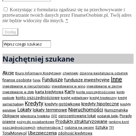
Korzystając z formularza zgadzasz się na przechowywanie i
przetwarzanie twoich danych przez FinanseOsobiste.pl. Twój adres
nie będzie widoczny dla innych.
*
Najchętniej szukane
Akcje
Biuro Informacji Kredytowej
chwilówki
dzienna kapitalizacja odsetek
Inne
Fundusze
fundusze inwestycyjne
finanse osobiste
forex
inwestowanie w wino
inwestowanie w nieruchomości
inwestowanie w ziemię
Karty
karta kredytowa
inwestowanie w złoto
konta oszczędnościowe
konto
konto oszczędnościowe
kredyt gotówkowy
osobiste
kredyt hipoteczny
kredyt
Kredyty
kredyty hipoteczne
kredyty gotówkowe
samochodowy
kredyty
Nieruchomości
Lokaty
lokaty terminowe
Numizmatyka
walutowe
Obligacje
Porady
oprocentowanie lokat
podatek belki
odwrócona hipoteka
OFE
Produkty strukturyzowane
prawne
pożyczki pozabankowe
ranking kont
Sztuka
rodzina na swoim
oszczędnościowych
rekomendacja T
TFI
Ubezpieczenia
TotalMoney.pl
zdolność kredytowa