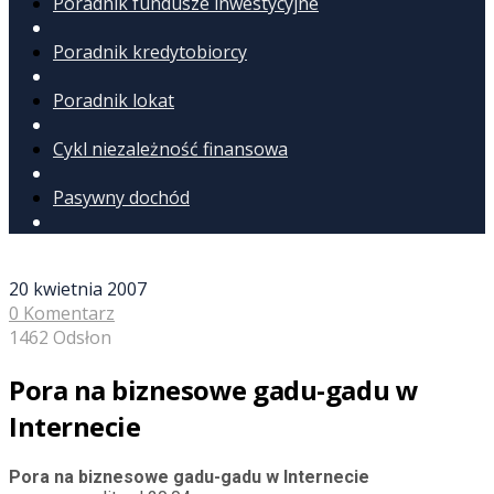
Poradnik fundusze inwestycyjne
Poradnik kredytobiorcy
Poradnik lokat
Cykl niezależność finansowa
Pasywny dochód
20 kwietnia 2007
0 Komentarz
1462 Odsłon
Pora na biznesowe gadu-gadu w
Internecie
Pora na biznesowe gadu-gadu w Internecie