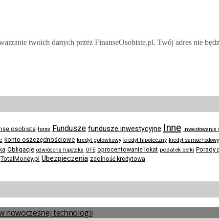
twarzanie twoich danych przez FinanseOsobiste.pl. Twój adres nie będ
Inne
Fundusze
fundusze inwestycyjne
anse osobiste
forex
inwestowanie
konto oszczędnościowe
kredyt gotówkowy
te
kredyt hipoteczny
kredyt samochodowy
Obligacje
Porady 
ka
oprocentowanie lokat
podatek belki
odwrócona hipoteka
OFE
Ubezpieczenia
TotalMoney.pl
zdolność kredytowa
a w nowoczesnej technologii