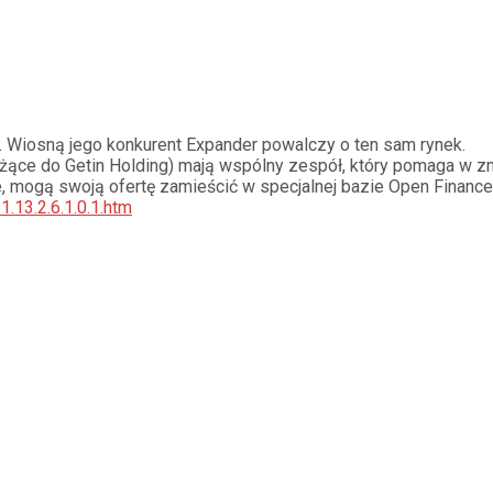
 Wiosną jego konkurent Expander powalczy o ten sam rynek.
eżące do Getin Holding) mają wspólny zespół, który pomaga w z
e, mogą swoją ofertę zamieścić w specjalnej bazie Open Finance
13.2.6.1.0.1.htm