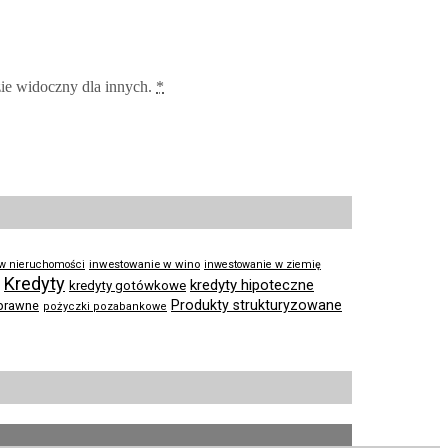
zie widoczny dla innych.
*
inwestowanie w wino
 w nieruchomości
inwestowanie w ziemię
Kredyty
kredyty hipoteczne
kredyty gotówkowe
Produkty strukturyzowane
prawne
pożyczki pozabankowe