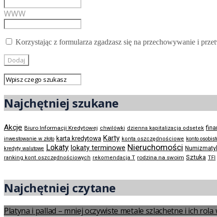
WWW
Korzystając z formularza zgadzasz się na przechowywanie i prze
Najchętniej szukane
Akcje
Biuro Informacji Kredytowej
fin
chwilówki
dzienna kapitalizacja odsetek
Karty
karta kredytowa
inwestowanie w złoto
konta oszczędnościowe
konto osobis
Nieruchomości
Lokaty
lokaty terminowe
Numizmaty
kredyty walutowe
Sztuka
rodzina na swoim
ranking kont oszczędnościowych
rekomendacja T
TFI
Najchętniej czytane
Platyna i pallad – mniej oczywiste metale szlachetne i ich rol