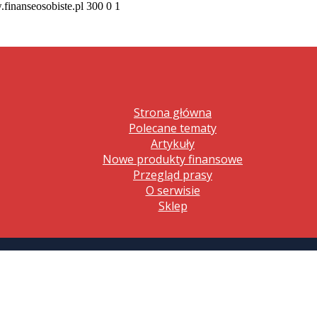
.finanseosobiste.pl
300
0
1
Strona główna
Polecane tematy
Artykuły
Nowe produkty finansowe
Przegląd prasy
O serwisie
Sklep