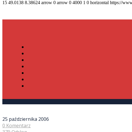
15
49.0138
8.38624
arrow
0
arrow
0
4000
1
0
horizontal
https://www
25 października 2006
0 Komentarz