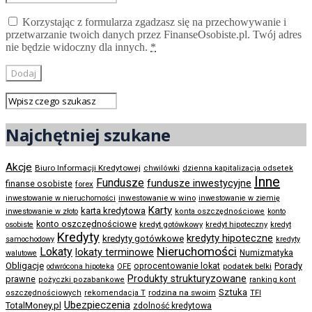
Korzystając z formularza zgadzasz się na przechowywanie i
przetwarzanie twoich danych przez FinanseOsobiste.pl. Twój adres
nie będzie widoczny dla innych.
*
Najchętniej szukane
Akcje
Biuro Informacji Kredytowej
chwilówki
dzienna kapitalizacja odsetek
Inne
Fundusze
fundusze inwestycyjne
finanse osobiste
forex
inwestowanie w wino
inwestowanie w nieruchomości
inwestowanie w ziemię
Karty
karta kredytowa
inwestowanie w złoto
konta oszczędnościowe
konto
konto oszczędnościowe
kredyt gotówkowy
osobiste
kredyt hipoteczny
kredyt
Kredyty
kredyty hipoteczne
kredyty gotówkowe
samochodowy
kredyty
Nieruchomości
Lokaty
lokaty terminowe
Numizmatyka
walutowe
Obligacje
Porady
oprocentowanie lokat
podatek belki
odwrócona hipoteka
OFE
Produkty strukturyzowane
prawne
pożyczki pozabankowe
ranking kont
Sztuka
rodzina na swoim
oszczędnościowych
rekomendacja T
TFI
Ubezpieczenia
TotalMoney.pl
zdolność kredytowa