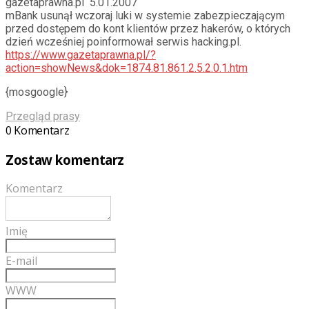
gazetaprawna.pl 5.01.2007
mBank usunął wczoraj luki w systemie zabezpieczającym
przed dostępem do kont klientów przez hakerów, o których
dzień wcześniej poinformował serwis hacking.pl.
https://www.gazetaprawna.pl/?
action=showNews&dok=1874.81.861.2.5.2.0.1.htm
{mosgoogle}
Przegląd prasy
0 Komentarz
Zostaw komentarz
Komentarz
Imię
E-mail
WWW