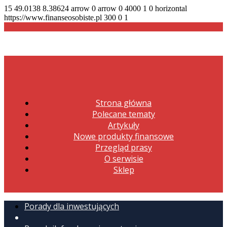
15
49.0138
8.38624
arrow
0
arrow
0
4000
1
0
horizontal
https://www.finanseosobiste.pl
300
0
1
Strona główna
Polecane tematy
Artykuły
Nowe produkty finansowe
Przegląd prasy
O serwisie
Sklep
Porady dla inwestujących