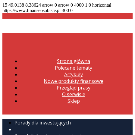
15
49.0138
8.38624
arrow
0
arrow
0
4000
1
0
horizontal
https://www.finanseosobiste.pl
300
0
1
Strona główna
Polecane tematy
Artykuły
Nowe produkty finansowe
Przegląd prasy
O serwisie
Sklep
Porady dla inwestujących