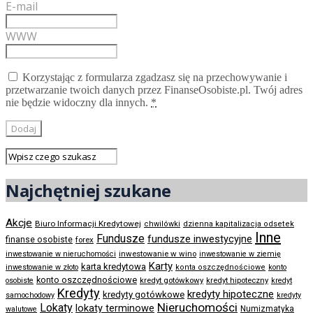
E-mail
WWW
Korzystając z formularza zgadzasz się na przechowywanie i
przetwarzanie twoich danych przez FinanseOsobiste.pl. Twój adres
nie będzie widoczny dla innych.
*
Najchętniej szukane
Akcje
Biuro Informacji Kredytowej
chwilówki
dzienna kapitalizacja odsetek
Inne
Fundusze
fundusze inwestycyjne
finanse osobiste
forex
inwestowanie w wino
inwestowanie w nieruchomości
inwestowanie w ziemię
Karty
karta kredytowa
inwestowanie w złoto
konta oszczędnościowe
konto
konto oszczędnościowe
kredyt gotówkowy
osobiste
kredyt hipoteczny
kredyt
Kredyty
kredyty hipoteczne
kredyty gotówkowe
samochodowy
kredyty
Nieruchomości
Lokaty
lokaty terminowe
Numizmatyka
walutowe