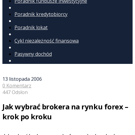
Poradnik fundusze inwestycyjne
Poradnik kredytobiorcy
Poradnik lokat
Cykl niezależność finansowa
Pasywny dochód
13 listopada 2006
0 Komentarz
447 Odsłon
Jak wybrać brokera na rynku forex –
krok po kroku