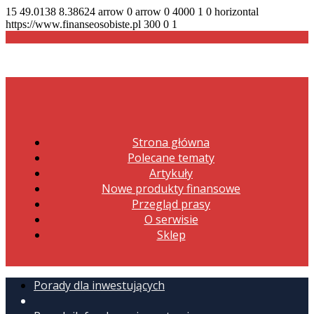
15
49.0138
8.38624
arrow
0
arrow
0
4000
1
0
horizontal
https://www.finanseosobiste.pl
300
0
1
Strona główna
Polecane tematy
Artykuły
Nowe produkty finansowe
Przegląd prasy
O serwisie
Sklep
Porady dla inwestujących