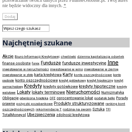
przetwarzanie twoich danych przez FinanseOsobiste.pl. Twój adres
nie będzie widoczny dla innych.
*
Najchętniej szukane
Akcje
Biuro Informacji Kredytowej
chwilówki
dzienna kapitalizacja odsetek
Inne
Fundusze
fundusze inwestycyjne
finanse osobiste
forex
inwestowanie w wino
inwestowanie w nieruchomości
inwestowanie w ziemię
Karty
karta kredytowa
inwestowanie w złoto
konta oszczędnościowe
konto
konto oszczędnościowe
kredyt gotówkowy
osobiste
kredyt hipoteczny
kredyt
Kredyty
kredyty hipoteczne
kredyty gotówkowe
samochodowy
kredyty
Nieruchomości
Lokaty
lokaty terminowe
Numizmatyka
walutowe
Obligacje
Porady
oprocentowanie lokat
podatek belki
odwrócona hipoteka
OFE
Produkty strukturyzowane
prawne
pożyczki pozabankowe
ranking kont
Sztuka
rodzina na swoim
oszczędnościowych
rekomendacja T
TFI
Ubezpieczenia
TotalMoney.pl
zdolność kredytowa