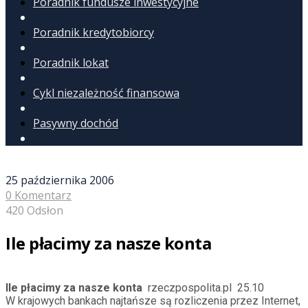
Poradnik fundusze inwestycyjne
Poradnik kredytobiorcy
Poradnik lokat
Cykl niezależność finansowa
Pasywny dochód
25 października 2006
0 Komentarz
420 Odsłon
Ile płacimy za nasze konta
Ile płacimy za nasze konta
rzeczpospolita.pl 25.10
W krajowych bankach najtańsze są rozliczenia przez Internet,