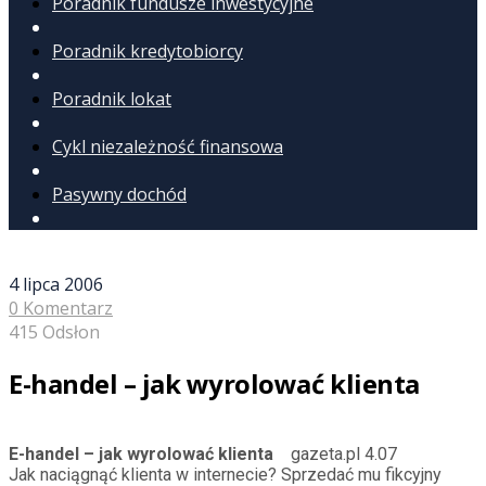
Poradnik fundusze inwestycyjne
Poradnik kredytobiorcy
Poradnik lokat
Cykl niezależność finansowa
Pasywny dochód
4 lipca 2006
0 Komentarz
415 Odsłon
E-handel – jak wyrolować klienta
E-handel – jak wyrolować klienta
gazeta.pl 4.07
Jak naciągnąć klienta w internecie? Sprzedać mu fikcyjny