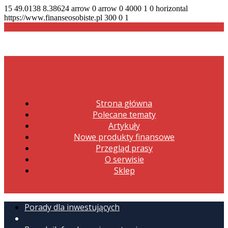
15
49.0138
8.38624
arrow
0
arrow
0
4000
1
0
horizontal
https://www.finanseosobiste.pl
300
0
1
Strona główna
Polecane tematy
Artykuły
Nowe produkty finansowe
Przegląd prasy
O serwisie
Sklep
Porady dla inwestujących