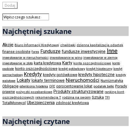
Najchętniej szukane
Akcje
Biuro Informacji Kredytowej
chwilówki
dzienna kapitalizacja odsetek
Inne
Fundusze
fundusze inwestycyjne
finanse osobiste
forex
inwestowanie w wino
inwestowanie w nieruchomości
inwestowanie w ziemię
Karty
karta kredytowa
inwestowanie w złoto
konta oszczędnościowe
konto
konto oszczędnościowe
kredyt gotówkowy
osobiste
kredyt hipoteczny
kredyt
Kredyty
kredyty hipoteczne
kredyty gotówkowe
samochodowy
kredyty
Nieruchomości
Lokaty
lokaty terminowe
Numizmatyka
walutowe
Obligacje
Porady
oprocentowanie lokat
podatek belki
odwrócona hipoteka
OFE
Produkty strukturyzowane
prawne
pożyczki pozabankowe
ranking kont
Sztuka
rodzina na swoim
oszczędnościowych
rekomendacja T
TFI
Ubezpieczenia
TotalMoney.pl
zdolność kredytowa
Najchętniej czytane