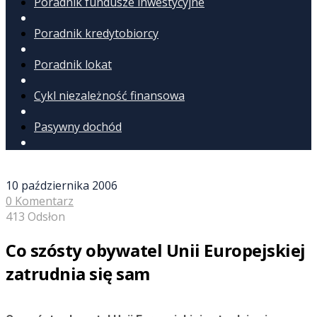
Poradnik fundusze inwestycyjne
Poradnik kredytobiorcy
Poradnik lokat
Cykl niezależność finansowa
Pasywny dochód
10 października 2006
0 Komentarz
413 Odsłon
Co szósty obywatel Unii Europejskiej
zatrudnia się sam