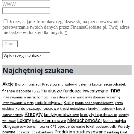
WWW
Korzystając z formularza zgadzasz się na przechowywanie i
przetwarzanie twoich danych przez FinanseOsobiste.pl. Twój adres
nie będzie widoczny dla innych.
*
Najchętniej szukane
Akcje
Biuro Informacji Kredytowej
chwilówki
dzienna kapitalizacja odsetek
Inne
Fundusze
fundusze inwestycyjne
finanse osobiste
forex
inwestowanie w wino
inwestowanie w nieruchomości
inwestowanie w ziemię
Karty
karta kredytowa
inwestowanie w złoto
konta oszczędnościowe
konto
konto oszczędnościowe
kredyt gotówkowy
osobiste
kredyt hipoteczny
kredyt
Kredyty
kredyty hipoteczne
kredyty gotówkowe
samochodowy
kredyty
Nieruchomości
Lokaty
lokaty terminowe
Numizmatyka
walutowe
Obligacje
Porady
oprocentowanie lokat
podatek belki
odwrócona hipoteka
OFE
Produkty strukturyzowane
prawne
pożyczki pozabankowe
ranking kont