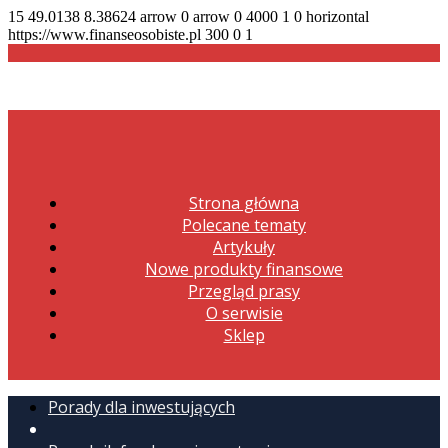
15
49.0138
8.38624
arrow
0
arrow
0
4000
1
0
horizontal
https://www.finanseosobiste.pl
300
0
1
Strona główna
Polecane tematy
Artykuły
Nowe produkty finansowe
Przegląd prasy
O serwisie
Sklep
Porady dla inwestujących