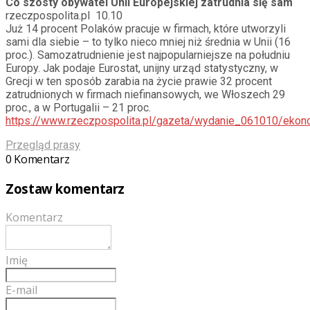
Co szósty obywatel Unii Europejskiej zatrudnia się sam
rzeczpospolita.pl 10.10
Już 14 procent Polaków pracuje w firmach, które utworzyli
sami dla siebie – to tylko nieco mniej niż średnia w Unii (16
proc.). Samozatrudnienie jest najpopularniejsze na południu
Europy. Jak podaje Eurostat, unijny urząd statystyczny, w
Grecji w ten sposób zarabia na życie prawie 32 procent
zatrudnionych w firmach niefinansowych, we Włoszech 29
proc., a w Portugalii – 21 proc.
https://www.rzeczpospolita.pl/gazeta/wydanie_061010/ekon
Przegląd prasy
0 Komentarz
Zostaw komentarz
Komentarz
Imię
E-mail