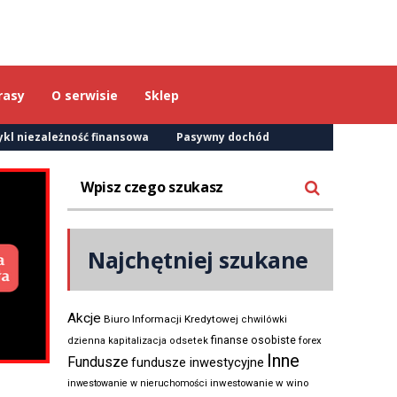
rasy
O serwisie
Sklep
ykl niezależność finansowa
Pasywny dochód
Najchętniej szukane
Akcje
Biuro Informacji Kredytowej
chwilówki
finanse osobiste
forex
dzienna kapitalizacja odsetek
Inne
Fundusze
fundusze inwestycyjne
inwestowanie w wino
inwestowanie w nieruchomości