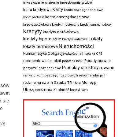
inwestowanie w ziemię
inwestowanie w złoto
Karty
karta kredytowa
konta oszczędnościowe
konto oszczędnościowe
konto osobiste
kredyt gotówkowy
kredyt hipoteczny
kredyt samochodowy
Kredyty
kredyty gotówkowe
Lokaty
kredyty hipoteczne
kredyty walutowe
Nieruchomości
lokaty terminowe
Obligacje
Numizmatyka
odwrócona hipoteka
OFE
Porady prawne
oprocentowanie lokat
podatek belki
Produkty strukturyzowane
pożyczki pozabankowe
ranking kont oszczędnościowych
rekomendacja T
Sztuka
TotalMoney.pl
rodzina na swoim
TFI
eksów
Ubezpieczenia
zdolność kredytowa
nawet
 się
go
,6%