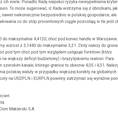
uż ich wiele. Ponadto Radę niepokoi ryzyka niewypełnienia kryte
 euro. To może sugerować, iż Rada wstrzyma się z obniżkami, jak
 nawet niekoniecznie bezpośrednio w polskiej gospodarce, ale
kiwania co do stóp procentowych ciągle pozostają w tle jeśli c
 do maksymalnie 4,4120, choć pod koniec handlu w Warszawie 
my wzrost z 3,1440 do maksymalnie 3,21. Złoty należy do grona
choć pod tym choć pod tym względem ustępuje forintowi (który
 na większy deficyt budżetowy) i brazylijskiemu realowi. Para
szerokim kanale, którego granice to obecnie 4,05 i 4,51. Należ
enia polskiej waluty w przypadku większej korekty na globalnych
zrosty na USDPLN i EURPLN powinny zatrzymać się wyraźnie pon
ecień
ta
Dom Maklerski S.A.