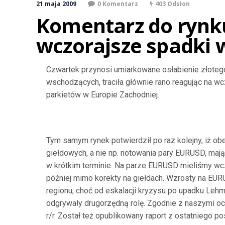
21 maja 2009
0 Komentarz
403 Odsłon
Komentarz do rynku
wczorajsze spadki 
Czwartek przynosi umiarkowane osłabienie złotego
wschodzących, traciła głównie rano reagując na wc
parkietów w Europie Zachodniej.
Tym samym rynek potwierdził po raz kolejny, iż 
giełdowych, a nie np. notowania pary EURUSD, ma
w krótkim terminie. Na parze EURUSD mieliśmy wcz
później mimo korekty na giełdach. Wzrosty na EU
regionu, choć od eskalacji kryzysu po upadku Lehm
odgrywały drugorzędną rolę. Zgodnie z naszymi oc
r/r. Został też opublikowany raport z ostatniego p