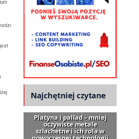
rium
hodzi
jest
y
iżej
Najchętniej czytane
Platyna i pallad – mniej
oczywiste metale
szlachetne i ich rola w
nowoczesnej technologii