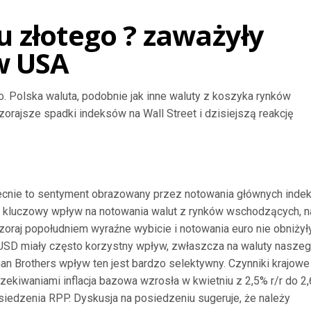
 złotego ? zaważyły 
w USA
. Polska waluta, podobnie jak inne waluty z koszyka rynków
zorajsze spadki indeksów na Wall Street i dzisiejszą reakcję
obecnie to sentyment obrazowany przez notowania głównych ind
ją kluczowy wpływ na notowania walut z rynków wschodzących, 
oraj popołudniem wyraźne wybicie i notowania euro nie obniżyły
RUSD miały często korzystny wpływ, zwłaszcza na waluty nasze
an Brothers wpływ ten jest bardzo selektywny. Czynniki krajowe
zekiwaniami inflacja bazowa wzrosła w kwietniu z 2,5% r/r do 2
osiedzenia RPP. Dyskusja na posiedzeniu sugeruje, że należy