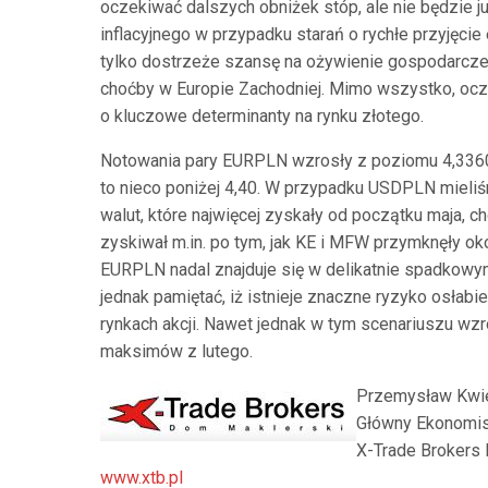
oczekiwać dalszych obniżek stóp, ale nie będzie j
inflacyjnego w przypadku starań o rychłe przyjęcie
tylko dostrzeże szansę na ożywienie gospodarcze,
choćby w Europie Zachodniej. Mimo wszystko, ocze
o kluczowe determinanty na rynku złotego.
Notowania pary EURPLN wzrosły z poziomu 4,3360
to nieco poniżej 4,40. W przypadku USDPLN mieliś
walut, które najwięcej zyskały od początku maja, 
zyskiwał m.in. po tym, jak KE i MFW przymknęły oko
EURPLN nadal znajduje się w delikatnie spadkowym 
jednak pamiętać, iż istnieje znaczne ryzyko osłabi
rynkach akcji. Nawet jednak w tym scenariuszu w
maksimów z lutego.
Przemysław Kwi
Główny Ekonomis
X-Trade Brokers 
www.xtb.pl