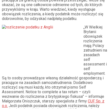
pracująca za granicą osoba powinna przestrzegać. Może się
okazać, że są one całkowicie odmienne od tych, do których
przywykliśmy w kraju. Warto wiedzieć, kiedy występuje
obowiązek rozliczenia, a kiedy podatnik może rozliczyć się
dobrowolnie, by odzyskać nadpłatę podatku.
„W Wielkiej
Brytanii
obowiązek
rozliczenia
mają Polacy
zatrudnieni na
zasadach
self
assessment i
self
employment.
Są to osoby prowadzące własną działalność gospodarczą i
pracujące na zasadach samozatrudnienia. Dodatkowo
rozliczyć się musi każdy, kto otrzymał pismo Self
Assessment. Notice to complete a tax return – czyli
wezwanie do rozliczenia z brytyjskiego fiskusa” – informuje
Małgorzata Oniszczuk, starszy specjalista z firmy
CUF Sp. z
o.o.
Jeśli podatnik posiada obowiązek rozliczenia, należy