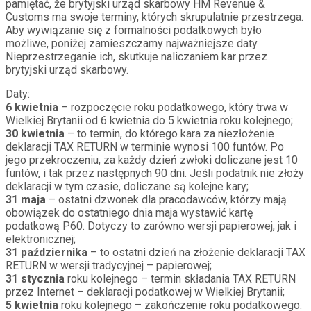
pamiętać, że brytyjski urząd skarbowy HM Revenue &
Customs ma swoje terminy, których skrupulatnie przestrzega.
Aby wywiązanie się z formalności podatkowych było
możliwe, poniżej zamieszczamy najważniejsze daty.
Nieprzestrzeganie ich, skutkuje naliczaniem kar przez
brytyjski urząd skarbowy.
Daty:
6 kwietnia
– rozpoczęcie roku podatkowego, który trwa w
Wielkiej Brytanii od 6 kwietnia do 5 kwietnia roku kolejnego;
30 kwietnia
– to termin, do którego kara za niezłożenie
deklaracji TAX RETURN w terminie wynosi 100 funtów. Po
jego przekroczeniu, za każdy dzień zwłoki doliczane jest 10
funtów, i tak przez następnych 90 dni. Jeśli podatnik nie złoży
deklaracji w tym czasie, doliczane są kolejne kary;
31 maja
– ostatni dzwonek dla pracodawców, którzy mają
obowiązek do ostatniego dnia maja wystawić kartę
podatkową P60. Dotyczy to zarówno wersji papierowej, jak i
elektronicznej;
31 października
– to ostatni dzień na złożenie deklaracji TAX
RETURN w wersji tradycyjnej – papierowej;
31 stycznia
roku kolejnego – termin składania TAX RETURN
przez Internet – deklaracji podatkowej w Wielkiej Brytanii;
5 kwietnia
roku kolejnego – zakończenie roku podatkowego.