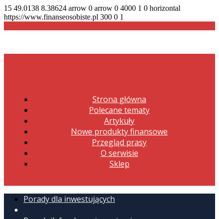
15
49.0138
8.38624
arrow
0
arrow
0
4000
1
0
horizontal
https://www.finanseosobiste.pl
300
0
1
Strona główna
Polecane tematy
Artykuły
Nowe produkty finansowe
Przegląd prasy
O serwisie
Sklep
Porady dla inwestujących