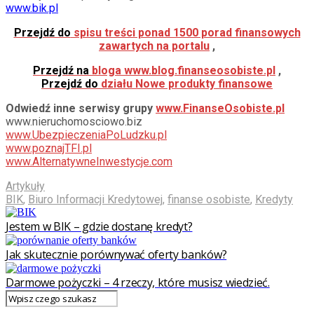
www.bik.pl
Przejdź do
spisu treści ponad 1500 porad finansowych
zawartych na portalu
,
Przejdź na
bloga www.blog.finanseosobiste.pl
,
Przejdź do
działu Nowe produkty finansowe
Odwiedź inne serwisy grupy
www.FinanseOsobiste.pl
www.nieruchomosciowo.biz
www.UbezpieczeniaPoLudzku.pl
www.poznajTFI.pl
www.AlternatywneInwestycje.com
Artykuły
BIK
,
Biuro Informacji Kredytowej
,
finanse osobiste
,
Kredyty
Jestem w BIK – gdzie dostanę kredyt?
Jak skutecznie porównywać oferty banków?
Darmowe pożyczki – 4 rzeczy, które musisz wiedzieć.