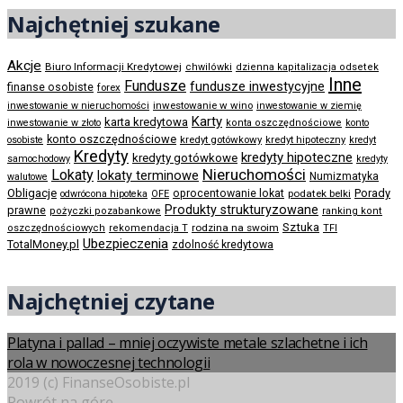
Najchętniej szukane
Akcje
Biuro Informacji Kredytowej
chwilówki
dzienna kapitalizacja odsetek
Inne
Fundusze
fundusze inwestycyjne
finanse osobiste
forex
inwestowanie w wino
inwestowanie w nieruchomości
inwestowanie w ziemię
Karty
karta kredytowa
inwestowanie w złoto
konta oszczędnościowe
konto
konto oszczędnościowe
kredyt gotówkowy
osobiste
kredyt hipoteczny
kredyt
Kredyty
kredyty hipoteczne
kredyty gotówkowe
samochodowy
kredyty
Nieruchomości
Lokaty
lokaty terminowe
Numizmatyka
walutowe
Obligacje
Porady
oprocentowanie lokat
podatek belki
odwrócona hipoteka
OFE
Produkty strukturyzowane
prawne
pożyczki pozabankowe
ranking kont
Sztuka
rodzina na swoim
oszczędnościowych
rekomendacja T
TFI
Ubezpieczenia
TotalMoney.pl
zdolność kredytowa
Najchętniej czytane
Platyna i pallad – mniej oczywiste metale szlachetne i ich
rola w nowoczesnej technologii
2019 (c) FinanseOsobiste.pl
Powrót na górę