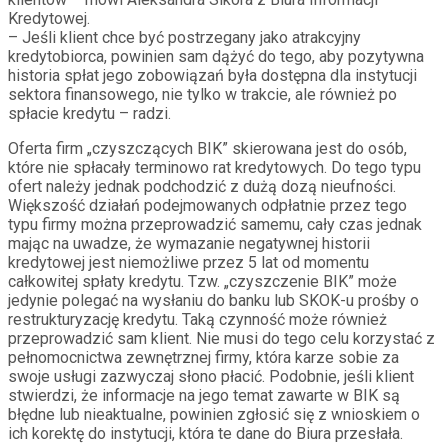
Kredytowej.
– Jeśli klient chce być postrzegany jako atrakcyjny
kredytobiorca, powinien sam dążyć do tego, aby pozytywna
historia spłat jego zobowiązań była dostępna dla instytucji
sektora finansowego, nie tylko w trakcie, ale również po
spłacie kredytu – radzi.
Oferta firm „czyszczących BIK” skierowana jest do osób,
które nie spłacały terminowo rat kredytowych. Do tego typu
ofert należy jednak podchodzić z dużą dozą nieufności.
Większość działań podejmowanych odpłatnie przez tego
typu firmy można przeprowadzić samemu, cały czas jednak
mając na uwadze, że wymazanie negatywnej historii
kredytowej jest niemożliwe przez 5 lat od momentu
całkowitej spłaty kredytu. Tzw. „czyszczenie BIK” może
jedynie polegać na wysłaniu do banku lub SKOK-u prośby o
restrukturyzację kredytu. Taką czynność może również
przeprowadzić sam klient. Nie musi do tego celu korzystać z
pełnomocnictwa zewnętrznej firmy, która karze sobie za
swoje usługi zazwyczaj słono płacić. Podobnie, jeśli klient
stwierdzi, że informacje na jego temat zawarte w BIK są
błędne lub nieaktualne, powinien zgłosić się z wnioskiem o
ich korektę do instytucji, która te dane do Biura przesłała.