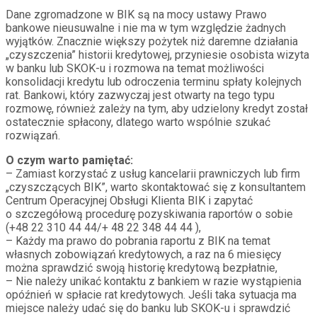
Dane zgromadzone w BIK są na mocy ustawy Prawo
bankowe nieusuwalne i nie ma w tym względzie żadnych
wyjątków. Znacznie większy pożytek niż daremne działania
„czyszczenia” historii kredytowej, przyniesie osobista wizyta
w banku lub SKOK-u i rozmowa na temat możliwości
konsolidacji kredytu lub odroczenia terminu spłaty kolejnych
rat. Bankowi, który zazwyczaj jest otwarty na tego typu
rozmowę, również zależy na tym, aby udzielony kredyt został
ostatecznie spłacony, dlatego warto wspólnie szukać
rozwiązań.
O czym warto pamiętać:
– Zamiast korzystać z usług kancelarii prawniczych lub firm
„czyszczących BIK”, warto skontaktować się z konsultantem
Centrum Operacyjnej Obsługi Klienta BIK i zapytać
o szczegółową procedurę pozyskiwania raportów o sobie
(+48 22 310 44 44/+ 48 22 348 44 44 ),
– Każdy ma prawo do pobrania raportu z BIK na temat
własnych zobowiązań kredytowych, a raz na 6 miesięcy
można sprawdzić swoją historię kredytową bezpłatnie,
– Nie należy unikać kontaktu z bankiem w razie wystąpienia
opóźnień w spłacie rat kredytowych. Jeśli taka sytuacja ma
miejsce należy udać się do banku lub SKOK-u i sprawdzić