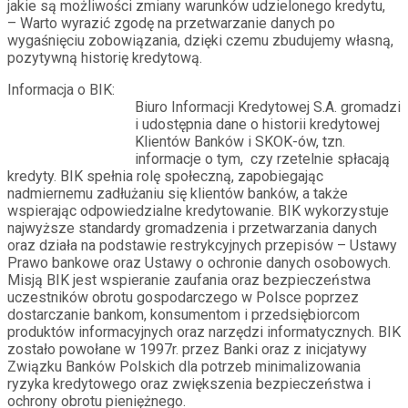
jakie są możliwości zmiany warunków udzielonego kredytu,
– Warto wyrazić zgodę na przetwarzanie danych po
wygaśnięciu zobowiązania, dzięki czemu zbudujemy własną,
pozytywną historię kredytową.
Informacja o BIK:
Biuro Informacji Kredytowej S.A. gromadzi
i udostępnia dane o historii kredytowej
Klientów Banków i SKOK-ów, tzn.
informacje o tym, czy rzetelnie spłacają
kredyty. BIK spełnia rolę społeczną, zapobiegając
nadmiernemu zadłużaniu się klientów banków, a także
wspierając odpowiedzialne kredytowanie. BIK wykorzystuje
najwyższe standardy gromadzenia i przetwarzania danych
oraz działa na podstawie restrykcyjnych przepisów – Ustawy
Prawo bankowe oraz Ustawy o ochronie danych osobowych.
Misją BIK jest wspieranie zaufania oraz bezpieczeństwa
uczestników obrotu gospodarczego w Polsce poprzez
dostarczanie bankom, konsumentom i przedsiębiorcom
produktów informacyjnych oraz narzędzi informatycznych. BIK
zostało powołane w 1997r. przez Banki oraz z inicjatywy
Związku Banków Polskich dla potrzeb minimalizowania
ryzyka kredytowego oraz zwiększenia bezpieczeństwa i
ochrony obrotu pieniężnego.