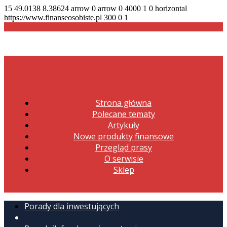
15
49.0138
8.38624
arrow
0
arrow
0
4000
1
0
horizontal
https://www.finanseosobiste.pl
300
0
1
Strona główna
Polecane tematy
Artykuły
Nowe produkty finansowe
Przegląd prasy
O serwisie
Sklep
Porady dla inwestujących