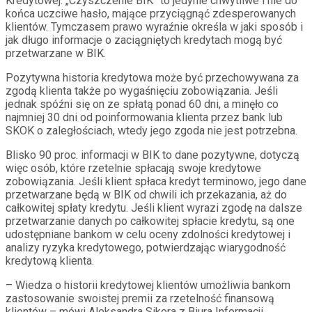
Kredytowej. „Czyszczenie BIK” to jedynie chwytliwe i nie do
końca uczciwe hasło, mające przyciągnąć zdesperowanych
klientów. Tymczasem prawo wyraźnie określa w jaki sposób i
jak długo informacje o zaciągniętych kredytach mogą być
przetwarzane w BIK.
Pozytywna historia kredytowa może być przechowywana za
zgodą klienta także po wygaśnięciu zobowiązania. Jeśli
jednak spóźni się on ze spłatą ponad 60 dni, a minęło co
najmniej 30 dni od poinformowania klienta przez bank lub
SKOK o zaległościach, wtedy jego zgoda nie jest potrzebna.
Blisko 90 proc. informacji w BIK to dane pozytywne, dotyczą
więc osób, które rzetelnie spłacają swoje kredytowe
zobowiązania. Jeśli klient spłaca kredyt terminowo, jego dane
przetwarzane będą w BIK od chwili ich przekazania, aż do
całkowitej spłaty kredytu. Jeśli klient wyrazi zgodę na dalsze
przetwarzanie danych po całkowitej spłacie kredytu, są one
udostępniane bankom w celu oceny zdolności kredytowej i
analizy ryzyka kredytowego, potwierdzając wiarygodność
kredytową klienta.
– Wiedza o historii kredytowej klientów umożliwia bankom
zastosowanie swoistej premii za rzetelność finansową
klientów – mówi Aleksandra Sikora z Biura Informacji