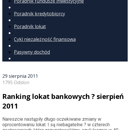
Poradnik fundusze inwestycyjne
Poradnik kredytobiorcy
Poradnik lokat
Cykl niezależność finansowa
Pasywny dochód
29 sierpnia 2011
1795 Odsłon
Ranking lokat bankowych ? sierpień
2011
Nareszcie nastąpiły długo oczekiwane zmiany w
oprocentowaniu lokat. I są niebagatelne ? w czterech