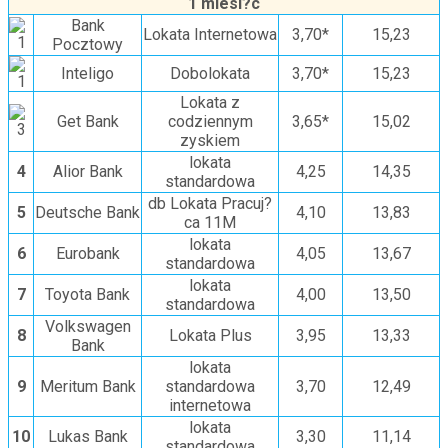
1 miesi?c
Bank
Lokata Internetowa
3,70*
15,23
Pocztowy
Inteligo
Dobolokata
3,70*
15,23
Lokata z
Get Bank
codziennym
3,65*
15,02
zyskiem
lokata
4
Alior Bank
4,25
14,35
standardowa
db Lokata Pracuj?
5
Deutsche Bank
4,10
13,83
ca 11M
lokata
6
Eurobank
4,05
13,67
standardowa
lokata
7
Toyota Bank
4,00
13,50
standardowa
Volkswagen
8
Lokata Plus
3,95
13,33
Bank
lokata
9
Meritum Bank
standardowa
3,70
12,49
internetowa
lokata
10
Lukas Bank
3,30
11,14
standardowa