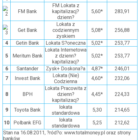
FM Lokata z
FM Bank
kapitalizacj?
5,60*
283,91
dzienn?
Lokata z
Get Bank
codziennym
5,08*
256,88
zyskiem
4
Getin Bank
Lokata S?oneczna
5,02*
253,77
Lokata Internetowa
5
Meritum Bank
z dzienn?
5,02*
253,77
kapitalizacj?
6
Santander
Zysk+ Doskona?a
4,87*
246,01
Lokata (Nie)
7
Invest Bank
4,60*
232,06
Codzienna
Lokata Pracowita z
8
BPH
dzienn?
4,45*
224,33
kapitalizacj?
lokata
9
Toyota Bank
5,30
214,65
standardowa
lokata
10
Polbank EFG
5,25
212,62
standardowa
Stan na 16.08.2011, ?ród?o: www.totalmoney.pl oraz strony
banków.