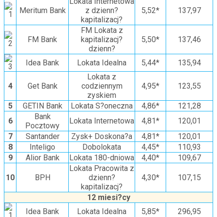
Lokata Internetowa
Meritum Bank
z dzienn?
5,52*
137,97
kapitalizacj?
FM Lokata z
FM Bank
kapitalizacj?
5,50*
137,46
dzienn?
Idea Bank
Lokata Idealna
5,44*
135,94
Lokata z
4
Get Bank
codziennym
4,95*
123,55
zyskiem
5
GETIN Bank
Lokata S?oneczna
4,86*
121,28
Bank
6
Lokata Internetowa
4,81*
120,01
Pocztowy
7
Santander
Zysk+ Doskona?a
4,81*
120,01
8
Inteligo
Dobolokata
4,45*
110,93
9
Alior Bank
Lokata 180-dniowa
4,40*
109,67
Lokata Pracowita z
10
BPH
dzienn?
4,30*
107,15
kapitalizacj?
12 miesi?cy
Idea Bank
Lokata Idealna
5,85*
296,95