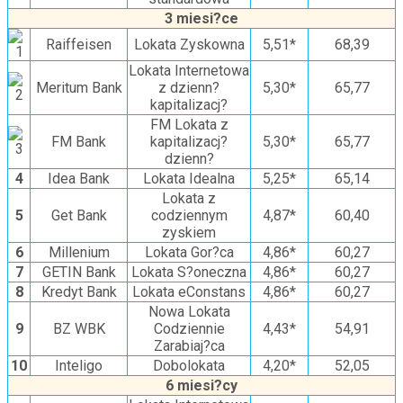
3 miesi?ce
Raiffeisen
Lokata Zyskowna
5,51*
68,39
Lokata Internetowa
Meritum Bank
z dzienn?
5,30*
65,77
kapitalizacj?
FM Lokata z
FM Bank
kapitalizacj?
5,30*
65,77
dzienn?
4
Idea Bank
Lokata Idealna
5,25*
65,14
Lokata z
5
Get Bank
codziennym
4,87*
60,40
zyskiem
6
Millenium
Lokata Gor?ca
4,86*
60,27
7
GETIN Bank
Lokata S?oneczna
4,86*
60,27
8
Kredyt Bank
Lokata eConstans
4,86*
60,27
Nowa Lokata
9
BZ WBK
Codziennie
4,43*
54,91
Zarabiaj?ca
10
Inteligo
Dobolokata
4,20*
52,05
6 miesi?cy