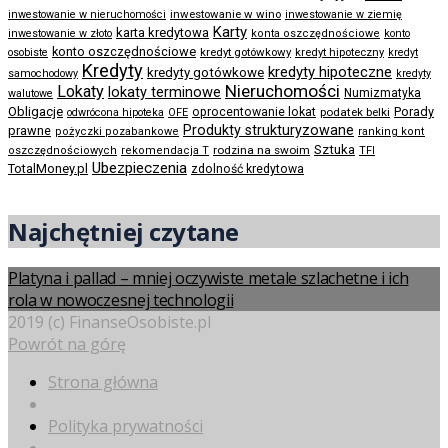
inwestowanie w wino
inwestowanie w nieruchomości
inwestowanie w ziemię
Karty
karta kredytowa
inwestowanie w złoto
konta oszczędnościowe
konto
konto oszczędnościowe
kredyt gotówkowy
osobiste
kredyt hipoteczny
kredyt
Kredyty
kredyty hipoteczne
kredyty gotówkowe
samochodowy
kredyty
Nieruchomości
Lokaty
lokaty terminowe
Numizmatyka
walutowe
Obligacje
Porady
oprocentowanie lokat
podatek belki
odwrócona hipoteka
OFE
Produkty strukturyzowane
prawne
pożyczki pozabankowe
ranking kont
Sztuka
rodzina na swoim
oszczędnościowych
rekomendacja T
TFI
Ubezpieczenia
TotalMoney.pl
zdolność kredytowa
Najchętniej czytane
Platyna i pallad – mniej oczywiste metale szlachetne i ich
rola w nowoczesnej technologii
2019 (c) FinanseOsobiste.pl
Powrót na górę
Strona główna
Polityka prywatności