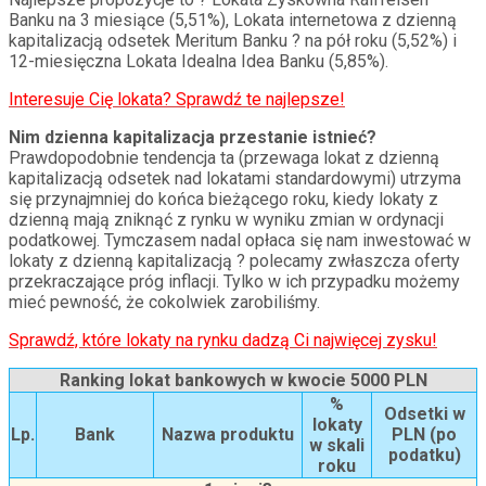
Banku na 3 miesiące (5,51%), Lokata internetowa z dzienną
kapitalizacją odsetek Meritum Banku ? na pół roku (5,52%) i
12-miesięczna Lokata Idealna Idea Banku (5,85%).
Interesuje Cię lokata? Sprawdź te najlepsze!
Nim dzienna kapitalizacja przestanie istnieć?
Prawdopodobnie tendencja ta (przewaga lokat z dzienną
kapitalizacją odsetek nad lokatami standardowymi) utrzyma
się przynajmniej do końca bieżącego roku, kiedy lokaty z
dzienną mają zniknąć z rynku w wyniku zmian w ordynacji
podatkowej. Tymczasem nadal opłaca się nam inwestować w
lokaty z dzienną kapitalizacją ? polecamy zwłaszcza oferty
przekraczające próg inflacji. Tylko w ich przypadku możemy
mieć pewność, że cokolwiek zarobiliśmy.
Sprawdź, które lokaty na rynku dadzą Ci najwięcej zysku!
Ranking lokat bankowych w kwocie 5000 PLN
%
Odsetki w
lokaty
Lp.
Bank
Nazwa produktu
PLN (po
w skali
podatku)
roku