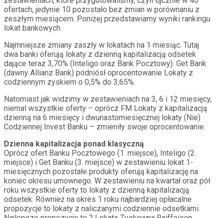
zestawieniach, które przygotowaliśmy, czyli łącznie w 40
ofertach, jedynie 10 pozostało bez zmian w porównaniu z
zeszłym miesiącem. Poniżej przedstawiamy wyniki rankingu
lokat bankowych.
Najmniejsze zmiany zaszły w lokatach na 1 miesiąc. Tutaj
dwa banki oferują lokaty z dzienną kapitalizacją odsetek
dające teraz 3,70% (Inteligo oraz Bank Pocztowy). Get Bank
(dawny Allianz Bank) podniósł oprocentowanie Lokaty z
codziennym zyskiem o 0,5% do 3,65%.
Natomiast jak widzimy w zestawieniach na 3, 6 i 12 miesięcy,
niemal wszystkie oferty – oprócz FM Lokaty z kapitalizacją
dzienną na 6 miesięcy i dwunastomiesięcznej lokaty (Nie)
Codziennej Invest Banku – zmieniły swoje oprocentowanie.
Dzienna kapitalizacja ponad klasyczną
Oprócz ofert Banku Pocztowego (1. miejsce), Inteligo (2.
miejsce) i Get Banku (3. miejsce) w zestawieniu lokat 1-
miesięcznych pozostałe produkty oferują kapitalizację na
koniec okresu umownego. W zestawieniu na kwartał oraz pół
roku wszystkie oferty to lokaty z dzienną kapitalizacją
odsetek. Również na okres 1 roku najbardziej opłacalne
propozycje to lokaty z naliczanymi codziennie odsetkami.
Najlepsze propozycje to ? Lokata Zyskowna Raiffeisen