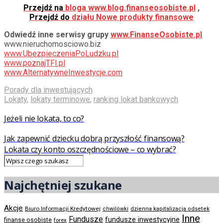
Przejdź na
bloga www.blog.finanseosobiste.pl
,
Przejdź do
działu Nowe produkty finansowe
Odwiedź inne serwisy grupy
www.FinanseOsobiste.pl
www.nieruchomosciowo.biz
www.UbezpieczeniaPoLudzku.pl
www.poznajTFI.pl
www.AlternatywneInwestycje.com
Porady dla inwestujących
Lokaty
,
lokaty terminowe
,
ranking lokat bankowych
Jeżeli nie lokata, to co?
Jak zapewnić dziecku dobrą przyszłość finansową?
Lokata czy konto oszczędnościowe – co wybrać?
Najchętniej szukane
Akcje
Biuro Informacji Kredytowej
chwilówki
dzienna kapitalizacja odsetek
Inne
Fundusze
fundusze inwestycyjne
finanse osobiste
forex