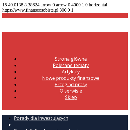
15
49.0138
8.38624
arrow
0
arrow
0
4000
1
0
horizontal
https://www.finanseosobiste.pl
300
0
1
Strona główna
Polecane tematy
Artykuły
Nowe produkty finansowe
Przegląd prasy
O serwisie
Sklep
Porady dla inwestujących