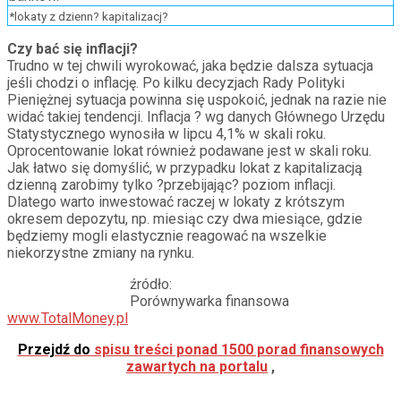
*lokaty z dzienn? kapitalizacj?
Czy bać się inflacji?
Trudno w tej chwili wyrokować, jaka będzie dalsza sytuacja
jeśli chodzi o inflację. Po kilku decyzjach Rady Polityki
Pieniężnej sytuacja powinna się uspokoić, jednak na razie nie
widać takiej tendencji. Inflacja ? wg danych Głównego Urzędu
Statystycznego wynosiła w lipcu 4,1% w skali roku.
Oprocentowanie lokat również podawane jest w skali roku.
Jak łatwo się domyślić, w przypadku lokat z kapitalizacją
dzienną zarobimy tylko ?przebijając? poziom inflacji.
Dlatego warto inwestować raczej w lokaty z krótszym
okresem depozytu, np. miesiąc czy dwa miesiące, gdzie
będziemy mogli elastycznie reagować na wszelkie
niekorzystne zmiany na rynku.
źródło:
Porównywarka finansowa
www.TotalMoney.pl
Przejdź do
spisu treści ponad 1500 porad finansowych
zawartych na portalu
,