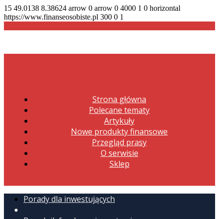
15
49.0138
8.38624
arrow
0
arrow
0
4000
1
0
horizontal
https://www.finanseosobiste.pl
300
0
1
Strona główna
Polecane tematy
Artykuły
Nowe produkty finansowe
Przegląd prasy
O serwisie
Sklep
Porady dla inwestujących