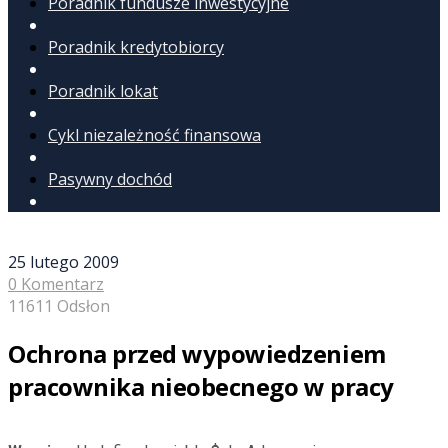
Poradnik fundusze inwestycyjne
Poradnik kredytobiorcy
Poradnik lokat
Cykl niezależność finansowa
Pasywny dochód
25 lutego 2009
0 Komentarz
11611 Odsłon
Ochrona przed wypowiedzeniem
pracownika nieobecnego w pracy