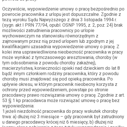
Oczywiście, wypowiedzenie umowy o pracę bezpośrednio po
powrocie pracownika z urlopu jest dopuszczalne. Zgodnie z
tezą wyroku Sądu Najwyższego z dnia 3 listopada 1994 r.
(sygn. akt I PRN 77/94, opubl. OSNP 1995, z. 2, poz. 24) brak
możliwości zatrudnienia pracownicy po urlopie
wychowawczym na stanowisku równorzędnym z
zajmowanym przez nią przed urlopem lub zgodnym z jej
kwalifikacjami uzasadnia wypowiedzenie umowy o pracę. Z
kolei inna usprawiedliwiona nieobecność pracownika w pracy
może wynikać z tymczasowego aresztowania, choroby (w
tym odosobnienia z powodu choroby zakaźnej),
macierzyństwa, konieczności opieki nad dzieckiem do lat 8
bądź innym członkiem rodziny pracownika, który z powodu
choroby musi znajdować się pod opieką pracownika. Po
upływie okresu, w którym pracownik nieobecny korzysta z
ochrony przed wypowiedzeniem, powstaje po stronie
pracodawcy prawo rozwiązania umowy o pracę. Zgodnie z art.
53 § 1 kp pracodawca może rozwiązać umowę o pracę bez
wypowiedzenia:
1.jeżeli niezdolność pracownika do pracy wskutek choroby
trwa: a) dłużej niż 3 miesiące – gdy pracownik był zatrudniony
u danego pracodawcy krócej niż 6 miesięcy, b) dłużej niż