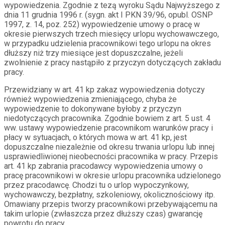
wypowiedzenia. Zgodnie z tezą wyroku Sądu Najwyższego z
dnia 11 grudnia 1996 r. (sygn. akt I PKN 39/96, opubl. OSNP
1997, z. 14, poz. 252) wypowiedzenie umowy o pracę w
okresie pierwszych trzech miesięcy urlopu wychowawczego,
w przypadku udzielenia pracownikowi tego urlopu na okres
dłuższy niż trzy miesiące jest dopuszczalne, jeżeli
zwolnienie z pracy nastąpiło z przyczyn dotyczących zakładu
pracy.
Przewidziany w art. 41 kp zakaz wypowiedzenia dotyczy
również wypowiedzenia zmieniającego, chyba że
wypowiedzenie to dokonywane byłoby z przyczyn
niedotyczących pracownika. Zgodnie bowiem z art. 5 ust. 4
ww. ustawy wypowiedzenie pracownikom warunków pracy i
płacy w sytuacjach, o których mowa w art. 41 kp, jest
dopuszczalne niezależnie od okresu trwania urlopu lub innej
usprawiedliwionej nieobecności pracownika w pracy. Przepis
art. 41 kp zabrania pracodawcy wypowiedzenia umowy o
pracę pracownikowi w okresie urlopu pracownika udzielonego
przez pracodawcę. Chodzi tu o urlop wypoczynkowy,
wychowawczy, bezpłatny, szkoleniowy, okolicznościowy itp.
Omawiany przepis tworzy pracownikowi przebywającemu na
takim urlopie (zwłaszcza przez dłuższy czas) gwarancję
powrotu do pracy.