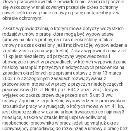
złożyć pracownikowi takie oświadczenie, zanim rozpocznie
się wskazany w analizowanym przepisie okres ochronny
nawet, jeśli rozwiązanie umowy o pracę nastąpiłoby już w
okresie ochronnym.
Zakaz wypowiedzenia, o którym mowa dotyczy wszystkich
rodzajów umów o pracę, które mogą być wypowiadane
(umowy na okres próbny, na czas nieokreślony, a także
umowy na czas określony, jeśli możliwość jej wypowiedzenia
została zastrzeżona w jej treści). Zakaz wypowiedzenia z art.
41 kp jest niezależny od przyczyny wypowiedzenia i
obowiązuje nawet w przypadkach, w których wypowiedzenie
miałoby nastąpić z przyczyn niedotyczących pracownika na
zasadach określonych przepisami ustawy z dnia 13 marca
2003 r. o szczególnych zasadach rozwiązywania z
pracownikami stosunków pracy z przyczyn niedotyczących
pracowników (Dz. U. Nr 90, poz. 844 z późn. zm.). Jedyny
wyjątek od zakazu przewiduje przepis art. 5 ust. 3 ww.
ustawy. Zgodnie z jego treścią wypowiedzenie pracownikom
stosunków pracy w sytuacjach, o których mowa w art. 41 kp,
jest dopuszczalne w czasie urlopu trwającego co najmniej 3
miesiące, a także w czasie innej usprawiedliwionej
nieobecności pracownika w pracy, jeżeli upłynął już okres
uprawniający pracodawcę do rozwiązania umowy o pracę bez