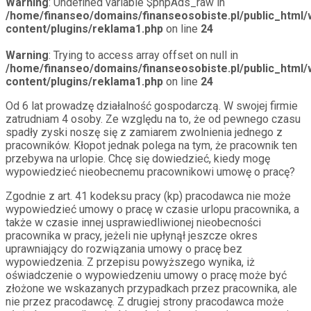
Warning
: Undefined variable $phpAds_raw in
/home/finanseo/domains/finanseosobiste.pl/public_html/
content/plugins/reklama1.php
on line
24
Warning
: Trying to access array offset on null in
/home/finanseo/domains/finanseosobiste.pl/public_html/
content/plugins/reklama1.php
on line
24
Od 6 lat prowadzę działalność gospodarczą. W swojej firmie
zatrudniam 4 osoby. Ze względu na to, że od pewnego czasu
spadły zyski noszę się z zamiarem zwolnienia jednego z
pracowników. Kłopot jednak polega na tym, że pracownik ten
przebywa na urlopie. Chcę się dowiedzieć, kiedy mogę
wypowiedzieć nieobecnemu pracownikowi umowę o pracę?
Zgodnie z art. 41 kodeksu pracy (kp) pracodawca nie może
wypowiedzieć umowy o pracę w czasie urlopu pracownika, a
także w czasie innej usprawiedliwionej nieobecności
pracownika w pracy, jeżeli nie upłynął jeszcze okres
uprawniający do rozwiązania umowy o pracę bez
wypowiedzenia. Z przepisu powyższego wynika, iż
oświadczenie o wypowiedzeniu umowy o pracę może być
złożone we wskazanych przypadkach przez pracownika, ale
nie przez pracodawcę. Z drugiej strony pracodawca może