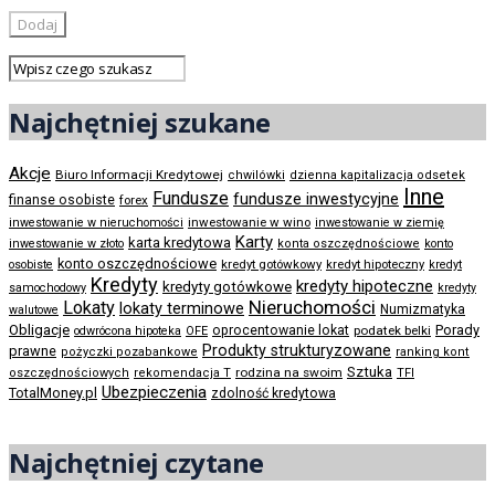
Najchętniej szukane
Akcje
Biuro Informacji Kredytowej
chwilówki
dzienna kapitalizacja odsetek
Inne
Fundusze
fundusze inwestycyjne
finanse osobiste
forex
inwestowanie w wino
inwestowanie w nieruchomości
inwestowanie w ziemię
Karty
karta kredytowa
inwestowanie w złoto
konta oszczędnościowe
konto
konto oszczędnościowe
kredyt gotówkowy
osobiste
kredyt hipoteczny
kredyt
Kredyty
kredyty hipoteczne
kredyty gotówkowe
samochodowy
kredyty
Nieruchomości
Lokaty
lokaty terminowe
Numizmatyka
walutowe
Obligacje
Porady
oprocentowanie lokat
podatek belki
odwrócona hipoteka
OFE
Produkty strukturyzowane
prawne
pożyczki pozabankowe
ranking kont
Sztuka
rodzina na swoim
oszczędnościowych
rekomendacja T
TFI
Ubezpieczenia
TotalMoney.pl
zdolność kredytowa
Najchętniej czytane