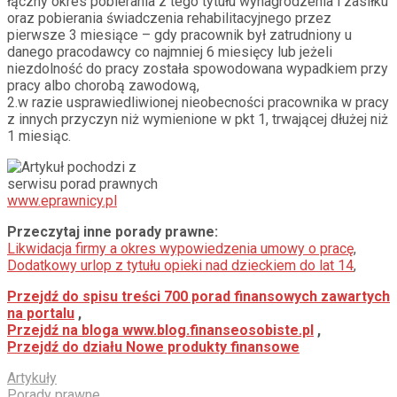
łączny okres pobierania z tego tytułu wynagrodzenia i zasiłku
oraz pobierania świadczenia rehabilitacyjnego przez
pierwsze 3 miesiące – gdy pracownik był zatrudniony u
danego pracodawcy co najmniej 6 miesięcy lub jeżeli
niezdolność do pracy została spowodowana wypadkiem przy
pracy albo chorobą zawodową,
2.w razie usprawiedliwionej nieobecności pracownika w pracy
z innych przyczyn niż wymienione w pkt 1, trwającej dłużej niż
1 miesiąc.
Artykuł pochodzi z
serwisu porad prawnych
www.eprawnicy.pl
Przeczytaj inne porady prawne:
Likwidacja firmy a okres wypowiedzenia umowy o pracę
,
Dodatkowy urlop z tytułu opieki nad dzieckiem do lat 14
,
Przejdź do spisu treści 700 porad finansowych zawartych
na portalu
,
Przejdź na bloga www.blog.finanseosobiste.pl
,
Przejdź do działu Nowe produkty finansowe
Artykuły
Porady prawne