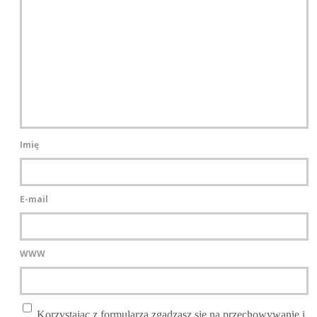
Imię
E-mail
WWW
Korzystając z formularza zgadzasz się na przechowywanie i