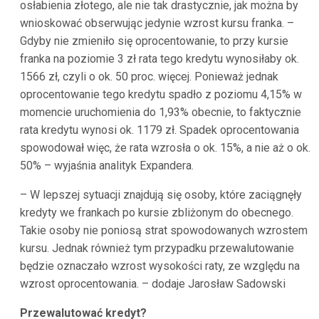
osłabienia złotego, ale nie tak drastycznie, jak można by
wnioskować obserwując jedynie wzrost kursu franka. –
Gdyby nie zmieniło się oprocentowanie, to przy kursie
franka na poziomie 3 zł rata tego kredytu wynosiłaby ok.
1566 zł, czyli o ok. 50 proc. więcej. Ponieważ jednak
oprocentowanie tego kredytu spadło z poziomu 4,15% w
momencie uruchomienia do 1,93% obecnie, to faktycznie
rata kredytu wynosi ok. 1179 zł. Spadek oprocentowania
spowodował więc, że rata wzrosła o ok. 15%, a nie aż o ok.
50% – wyjaśnia analityk Expandera.
– W lepszej sytuacji znajdują się osoby, które zaciągnęły
kredyty we frankach po kursie zbliżonym do obecnego.
Takie osoby nie poniosą strat spowodowanych wzrostem
kursu. Jednak również tym przypadku przewalutowanie
będzie oznaczało wzrost wysokości raty, ze względu na
wzrost oprocentowania. – dodaje Jarosław Sadowski
Przewalutować kredyt?