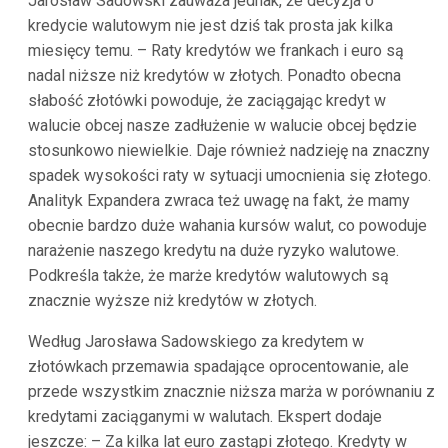
Jarosław Sadowski zauważa jednak, że decyzja o
kredycie walutowym nie jest dziś tak prosta jak kilka
miesięcy temu. – Raty kredytów we frankach i euro są
nadal niższe niż kredytów w złotych. Ponadto obecna
słabość złotówki powoduje, że zaciągając kredyt w
walucie obcej nasze zadłużenie w walucie obcej będzie
stosunkowo niewielkie. Daje również nadzieję na znaczny
spadek wysokości raty w sytuacji umocnienia się złotego.
Analityk Expandera zwraca też uwagę na fakt, że mamy
obecnie bardzo duże wahania kursów walut, co powoduje
narażenie naszego kredytu na duże ryzyko walutowe.
Podkreśla także, że marże kredytów walutowych są
znacznie wyższe niż kredytów w złotych.
Według Jarosława Sadowskiego za kredytem w
złotówkach przemawia spadające oprocentowanie, ale
przede wszystkim znacznie niższa marża w porównaniu z
kredytami zaciąganymi w walutach. Ekspert dodaje
jeszcze: – Za kilka lat euro zastąpi złotego. Kredyty w