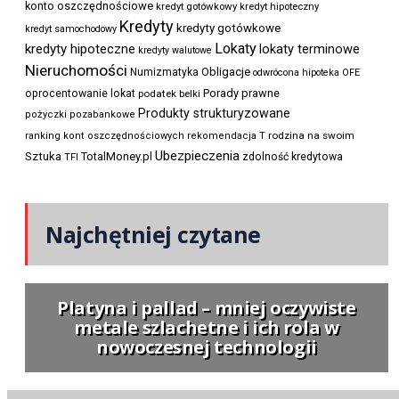
konto oszczędnościowe
kredyt gotówkowy
kredyt hipoteczny
Kredyty
kredyty gotówkowe
kredyt samochodowy
Lokaty
kredyty hipoteczne
lokaty terminowe
kredyty walutowe
Nieruchomości
Obligacje
Numizmatyka
odwrócona hipoteka
OFE
Porady prawne
oprocentowanie lokat
podatek belki
Produkty strukturyzowane
pożyczki pozabankowe
rodzina na swoim
ranking kont oszczędnościowych
rekomendacja T
Ubezpieczenia
Sztuka
TotalMoney.pl
zdolność kredytowa
TFI
Najchętniej czytane
Platyna i pallad – mniej oczywiste
metale szlachetne i ich rola w
nowoczesnej technologii