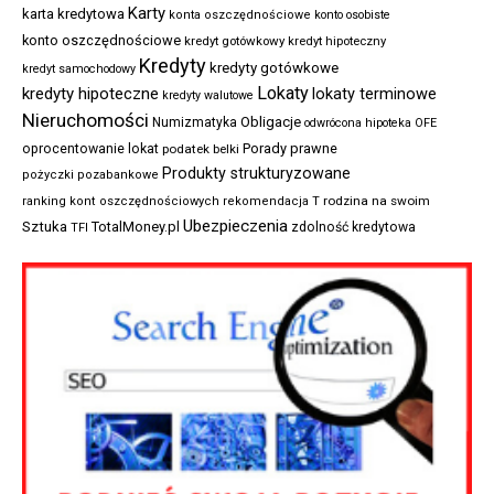
Karty
karta kredytowa
konta oszczędnościowe
konto osobiste
konto oszczędnościowe
kredyt gotówkowy
kredyt hipoteczny
Kredyty
kredyty gotówkowe
kredyt samochodowy
Lokaty
kredyty hipoteczne
lokaty terminowe
kredyty walutowe
Nieruchomości
Obligacje
Numizmatyka
odwrócona hipoteka
OFE
Porady prawne
oprocentowanie lokat
podatek belki
Produkty strukturyzowane
pożyczki pozabankowe
rodzina na swoim
ranking kont oszczędnościowych
rekomendacja T
Ubezpieczenia
Sztuka
TotalMoney.pl
zdolność kredytowa
TFI